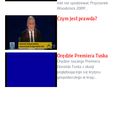
nikt nie spodziewał. Przystanek
Woodstock 2009!...
Czym jest prawda?
...
Orędzie Premiera Tuska
Orędzie naszego Premiera
Donalda Tuska z okazji
pogłębiającego się kryzysu
gospodarczego w kraju...