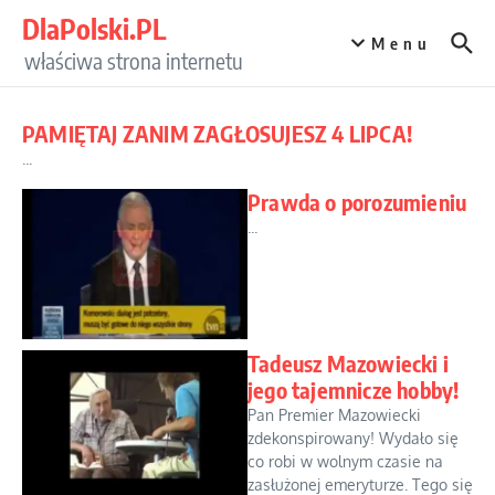
Przejdź do treści
DlaPolski.PL
Menu
właściwa strona internetu
PAMIĘTAJ ZANIM ZAGŁOSUJESZ 4 LIPCA!
...
Prawda o porozumieniu
...
Tadeusz Mazowiecki i
jego tajemnicze hobby!
Pan Premier Mazowiecki
zdekonspirowany! Wydało się
co robi w wolnym czasie na
zasłużonej emeryturze. Tego się