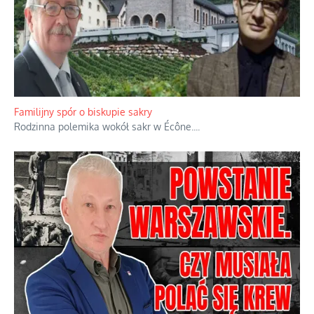
Familijny spór o biskupie sakry
Rodzinna polemika wokół sakr w Écône.
...