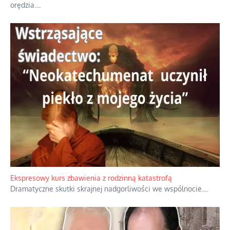
orędzia.
...
Ekspresowy kurs zbawienia z rodzinną katastrofą
Dramatyczne skutki skrajnej nadgorliwości we wspólnocie.
...