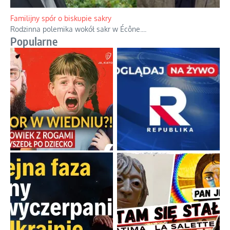
Familijny spór o biskupie sakry
Rodzinna polemika wokół sakr w Écône.
...
Popularne