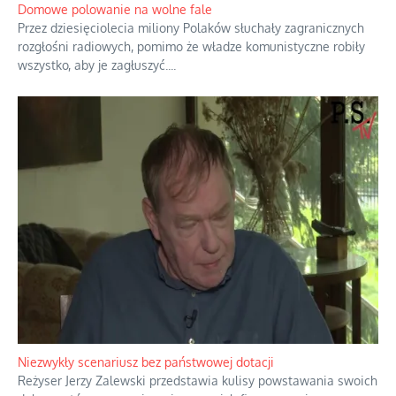
Domowe polowanie na wolne fale
Przez dziesięciolecia miliony Polaków słuchały zagranicznych
rozgłośni radiowych, pomimo że władze komunistyczne robiły
wszystko, aby je zagłuszyć.
...
Niezwykły scenariusz bez państwowej dotacji
Reżyser Jerzy Zalewski przedstawia kulisy powstawania swoich