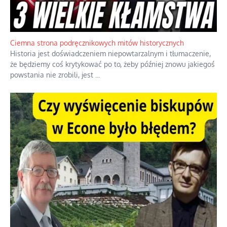
Ciemna strona podręcznikowych mitów historycznych
Historia jest doświadczeniem niepowtarzalnym i tłumaczenie,
że będziemy coś krytykować po to, żeby później znowu jakiegoś
powstania nie zrobili, jest
...