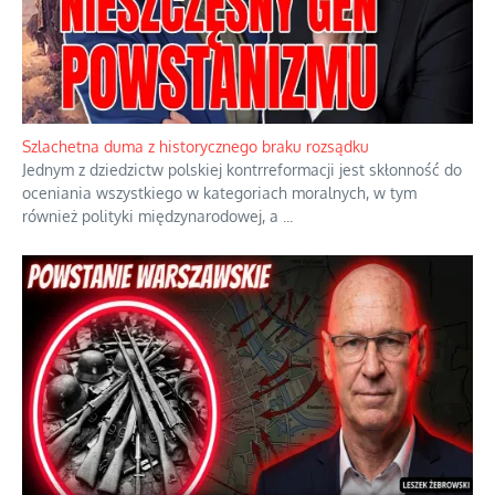
Szlachetna duma z historycznego braku rozsądku
Jednym z dziedzictw polskiej kontrreformacji jest skłonność do
oceniania wszystkiego w kategoriach moralnych, w tym
również polityki międzynarodowej, a
...