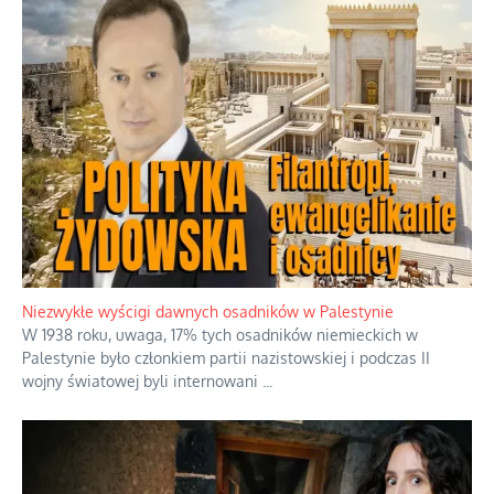
Tajemnica nagłego upadku krajowych
serwerów
Duchowa apteczka bez teologicznych
podróbek