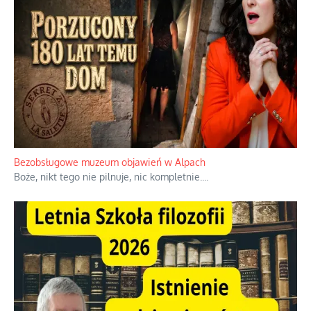
Niezwykłe wyścigi dawnych osadników w Palestynie
W 1938 roku, uwaga, 17% tych osadników niemieckich w
Palestynie było członkiem partii nazistowskiej i podczas II
wojny światowej byli internowani
...