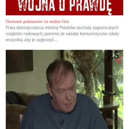
Rozważania o rodzinie przy zielonej herbacie
Rodzina to zbiór jednostek połączonych trwałymi, naturalnymi,
realnymi relacjami.
...
Domowe polowanie na wolne fale
Przez dziesięciolecia miliony Polaków słuchały zagranicznych