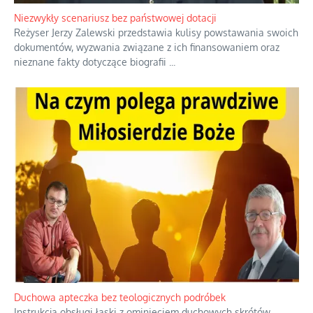
rozgłośni radiowych, pomimo że władze komunistyczne robiły
wszystko, aby je zagłuszyć.
...
Niezwykły scenariusz bez państwowej dotacji
Reżyser Jerzy Zalewski przedstawia kulisy powstawania swoich
dokumentów, wyzwania związane z ich finansowaniem oraz
nieznane fakty dotyczące biografii
...