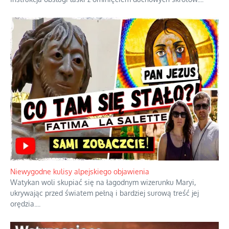
Duchowa apteczka bez teologicznych podróbek
Instrukcja obsługi łaski z ominięciem duchowych skrótów.
...