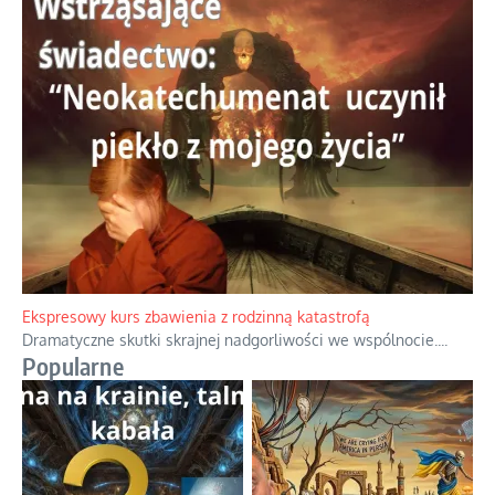
Niewygodne kulisy alpejskiego objawienia
Watykan woli skupiać się na łagodnym wizerunku Maryi,
ukrywając przed światem pełną i bardziej surową treść jej
orędzia.
...