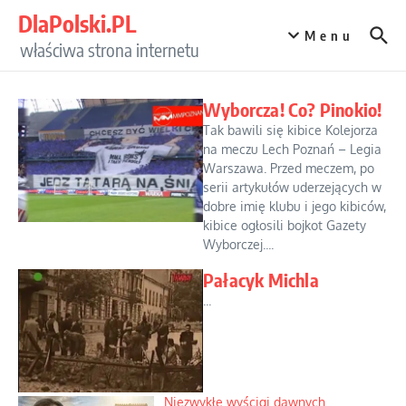
Przejdź do treści
DlaPolski.PL
Menu
właściwa strona internetu
Wyborcza! Co? Pinokio!
Tak bawili się kibice Kolejorza
na meczu Lech Poznań – Legia
Warszawa. Przed meczem, po
serii artykułów uderzejących w
dobre imię klubu i jego kibiców,
kibice ogłosili bojkot Gazety
Wyborczej....
Pałacyk Michla
...