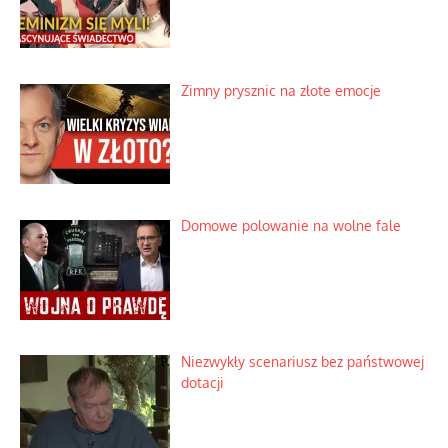
Bezobsługowe muzeum objawień w
Alpach
Rozważania o rodzinie przy zielonej
herbacie
Korporacyjny wyścig kontra domowa
harmonia rodziny
Zimny prysznic na złote emocje