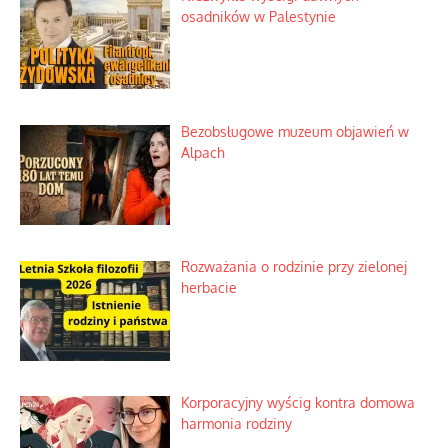
Niezwykłe wyścigi dawnych
osadników w Palestynie