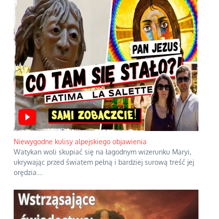
Niewygodne kulisy alpejskiego objawienia
Watykan woli skupiać się na łagodnym wizerunku Maryi,
ukrywając przed światem pełną i bardziej surową treść jej
orędzia.
...