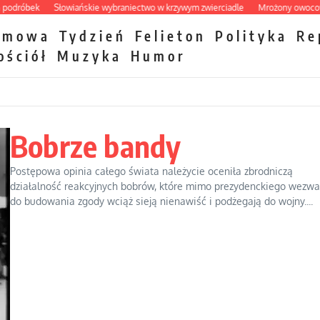
óbek
Słowiańskie wybraniectwo w krzywym zwierciadle
Mrożony owocowy zaw
zmowa
Tydzień
Felieton
Polityka
Re
ościół
Muzyka
Humor
Bobrze bandy
Postępowa opinia całego świata należycie oceniła zbrodniczą
działalność reakcyjnych bobrów, które mimo prezydenckiego wezwa
do budowania zgody wciąż sieją nienawiść i podżegają do wojny....