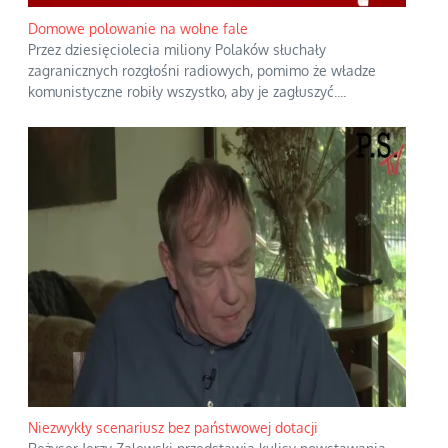
Domowe polowanie na wolne fale
Przez dziesięciolecia miliony Polaków słuchały
zagranicznych rozgłośni radiowych, pomimo że władze
komunistyczne robiły wszystko, aby je zagłuszyć.
...
Niezwykły scenariusz bez państwowej dotacji