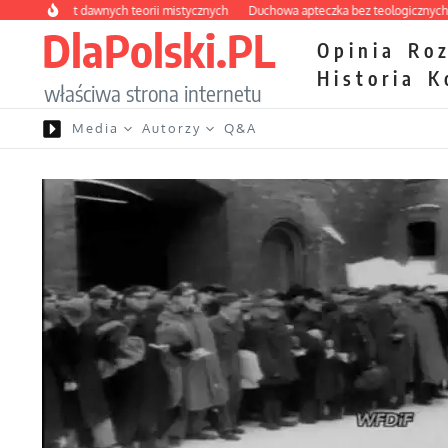
Przejdź do treści
 labirynt dawnych teorii mistycznych
Duchowa apteczka bez teologicznych podr
DlaPolski.PL
Opinia
Ro
Historia
K
właściwa strona internetu
Media
Autorzy
Q&A