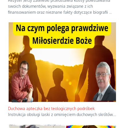
Reżyser Jerzy Zalewski przedstawia kulisy powstawania
swoich dokumentów, wyzwania związane z ich
finansowaniem oraz nieznane fakty dotyczące biografii
...
Duchowa apteczka bez teologicznych podróbek
Instrukcja obsługi łaski z ominięciem duchowych skrótów.
...