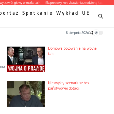
rót głowy w marketach
Ekspresowy kurs zbawienia z rodzinną katastrofą
Dobr
portaż
Spotkanie
Wykład
UE
8 sierpnia 2026
Domowe polowanie na wolne
fale
nia
Niezwykły scenariusz bez
państwowej dotacji