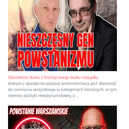
Szlachetna duma z historycznego braku rozsądku
Jednym z dziedzictw polskiej kontrreformacji jest skłonność
do oceniania wszystkiego w kategoriach moralnych, w tym
również polityki międzynarodowej, a
...