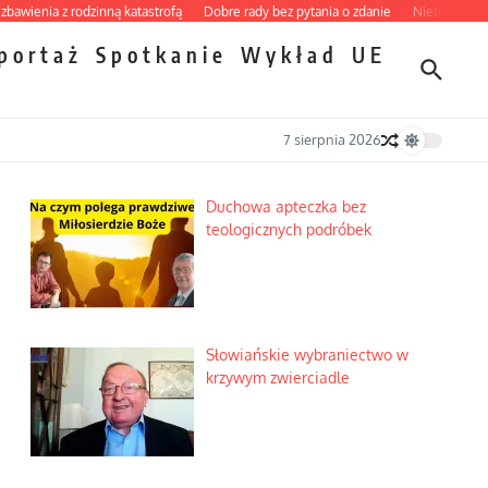
nia z rodzinną katastrofą
Dobre rady bez pytania o zdanie
Nietrwałość hormon
portaż
Spotkanie
Wykład
UE
7 sierpnia 2026
Duchowa apteczka bez
teologicznych podróbek
Słowiańskie wybraniectwo w
krzywym zwierciadle