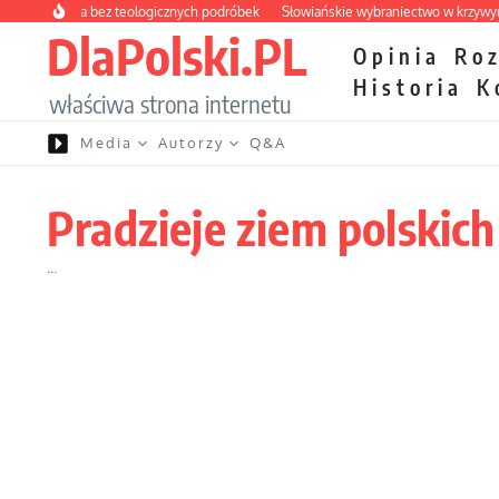
Przejdź do treści
pteczka bez teologicznych podróbek
Słowiańskie wybraniectwo w krzywym zwie
DlaPolski.PL
Opinia
Ro
Historia
K
właściwa strona internetu
Media
Autorzy
Q&A
Pradzieje ziem polskich
...