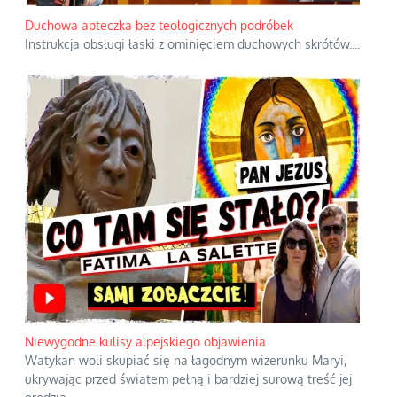
Duchowa apteczka bez teologicznych podróbek
Instrukcja obsługi łaski z ominięciem duchowych skrótów.
...
Niewygodne kulisy alpejskiego objawienia
Watykan woli skupiać się na łagodnym wizerunku Maryi,
ukrywając przed światem pełną i bardziej surową treść jej