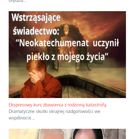
orędzia.
...
Ekspresowy kurs zbawienia z rodzinną katastrofą
Dramatyczne skutki skrajnej nadgorliwości we
wspólnocie.
...