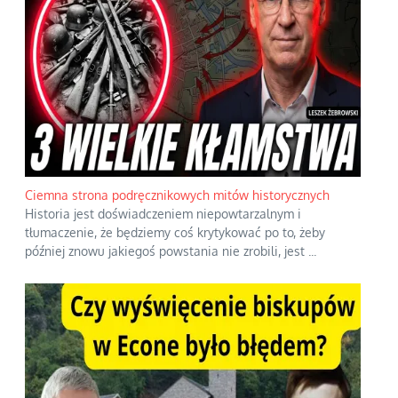
Ciemna strona podręcznikowych mitów historycznych
Historia jest doświadczeniem niepowtarzalnym i
tłumaczenie, że będziemy coś krytykować po to, żeby
później znowu jakiegoś powstania nie zrobili, jest
...