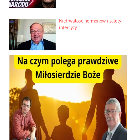
Nietrwałość hormonów i zalety
intercyzy