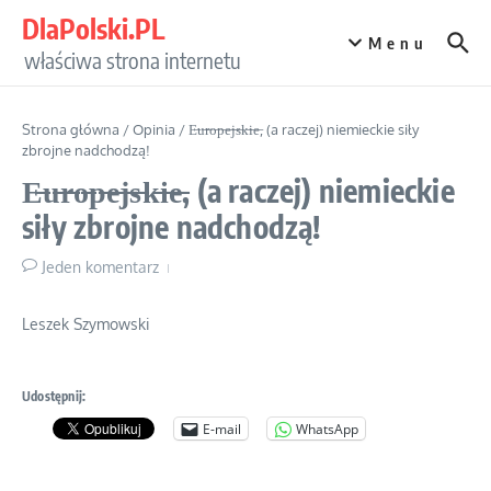
Przejdź do treści
DlaPolski.PL
Menu
właściwa strona internetu
Strona główna
/
Opinia
/
E̶u̶r̶o̶p̶e̶j̶s̶k̶i̶e̶, (a raczej) niemieckie siły
zbrojne nadchodzą!
E̶u̶r̶o̶p̶e̶j̶s̶k̶i̶e̶, (a raczej) niemieckie
siły zbrojne nadchodzą!
Jeden komentarz
Leszek Szymowski
Udostępnij:
E-mail
WhatsApp