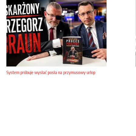
System próbuje wysłać posła na przymusowy urlop