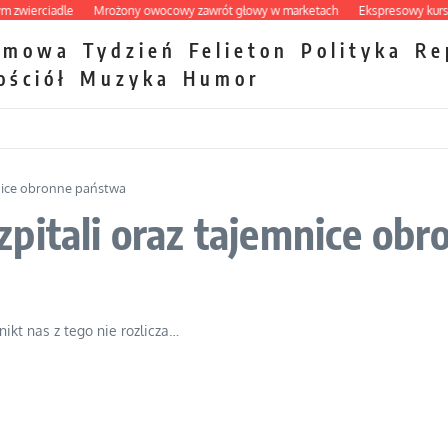
ierciadle
Mrożony owocowy zawrót głowy w marketach
Ekspresowy kurs zbaw
zmowa
Tydzień
Felieton
Polityka
Re
ościół
Muzyka
Humor
nice obronne państwa
pitali oraz tajemnice ob
ikt nas z tego nie rozlicza…