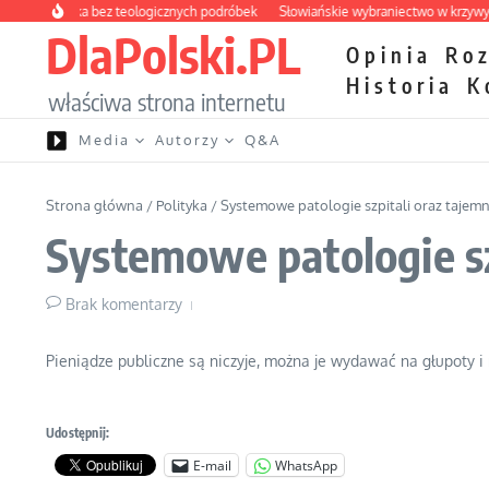
Przejdź do treści
 apteczka bez teologicznych podróbek
Słowiańskie wybraniectwo w krzywym zw
DlaPolski.PL
Opinia
Ro
Historia
K
właściwa strona internetu
Media
Autorzy
Q&A
Strona główna
/
Polityka
/
Systemowe patologie szpitali oraz tajem
Systemowe patologie sz
Brak komentarzy
Pieniądze publiczne są niczyje, można je wydawać na głupoty i n
Udostępnij:
E-mail
WhatsApp