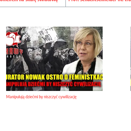
Manipulują dziećmi by niszczyć cywilizację