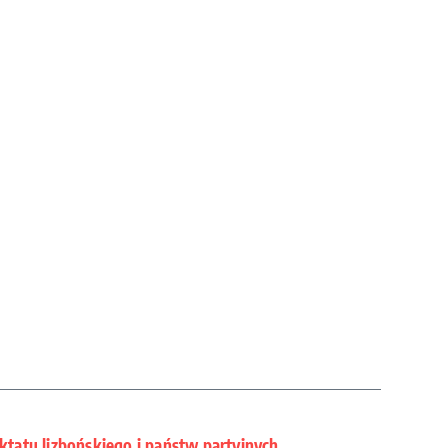
aktatu lizbońskiego i państw partyjnych