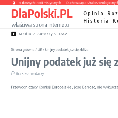
Przejdź do treści
y labirynt dawnych teorii mistycznych
Duchowa apteczka bez teologicznych po
DlaPolski.PL
Opinia
Ro
Historia
K
właściwa strona internetu
Media
Autorzy
Q&A
Strona główna
/
UE
/
Unijny podatek już się zbliża
Unijny podatek już się z
Brak komentarzy
Przewodniczący Komisji Europejskiej, Jose Barroso, nie wyklucz