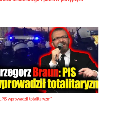
„PiS wprowadził totalitaryzm”