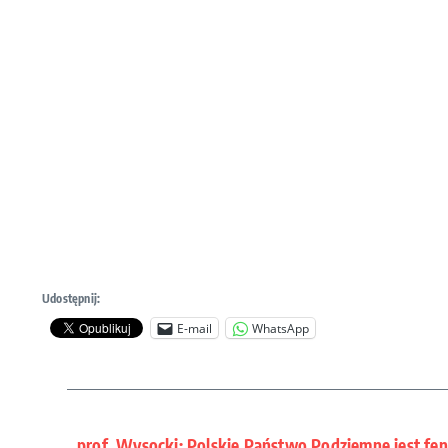
Udostępnij:
E-mail
WhatsApp
prof. Wysocki: Polskie Państwo Podziemne jest f