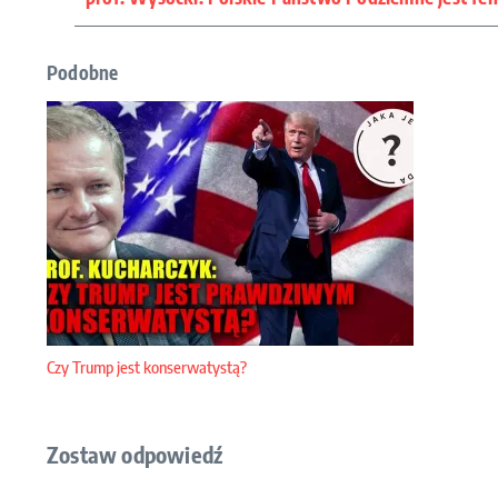
Podobne
Czy Trump jest konserwatystą?
Zostaw odpowiedź