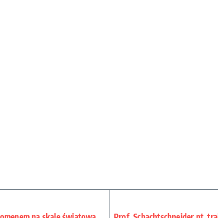
enomenem na skalę światową
Prof. Schachtschneider nt. tr