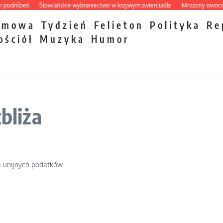
dróbek
Słowiańskie wybraniectwo w krzywym zwierciadle
Mrożony owocowy za
zmowa
Tydzień
Felieton
Polityka
Re
ościół
Muzyka
Humor
bliża
a unijnych podatków.