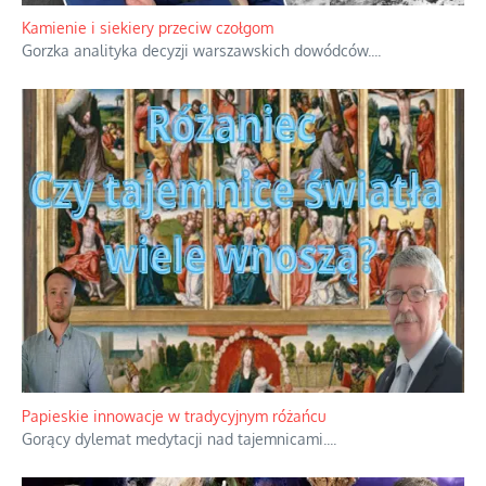
Kamienie i siekiery przeciw czołgom
Gorzka analityka decyzji warszawskich dowódców.
...
Papieskie innowacje w tradycyjnym różańcu
Gorący dylemat medytacji nad tajemnicami.
...