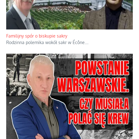
Familijny spór o biskupie sakry
Rodzinna polemika wokół sakr w Écône.
...