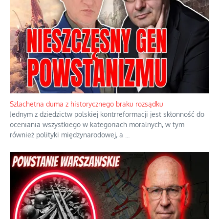
Szlachetna duma z historycznego braku rozsądku
Jednym z dziedzictw polskiej kontrreformacji jest skłonność do
oceniania wszystkiego w kategoriach moralnych, w tym
również polityki międzynarodowej, a
...