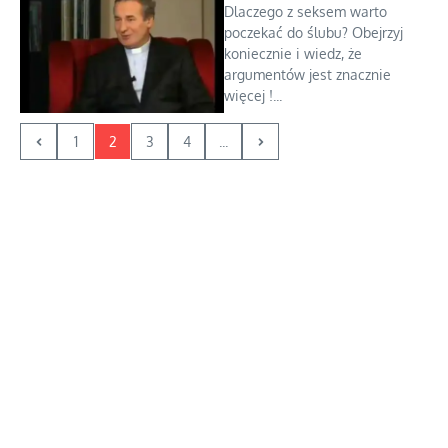
Dlaczego z seksem warto
poczekać do ślubu? Obejrzyj
koniecznie i wiedz, że
argumentów jest znacznie
więcej !...
1
2
3
4
...