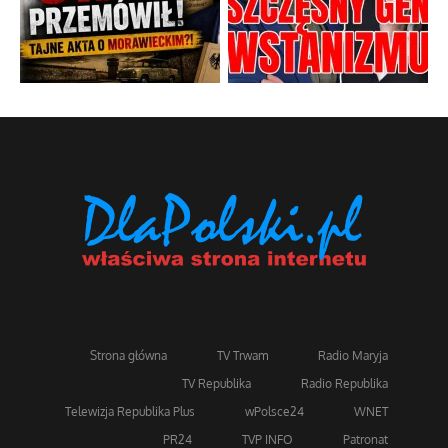
Strona główna
TV Trwam
Radio Maryja
TV Republika
Radio Republika
Telewizja Republika Plus
wPolsce24
WNET
PR24
TVP INFO
Patronat