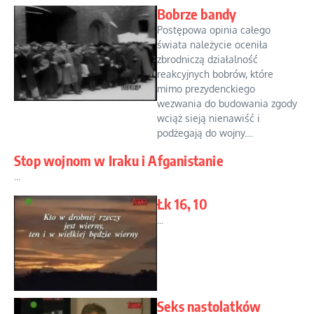
Bobrze bandy
Postępowa opinia całego
świata należycie oceniła
zbrodniczą działalność
reakcyjnych bobrów, które
mimo prezydenckiego
wezwania do budowania zgody
wciąż sieją nienawiść i
podżegają do wojny....
Stop wojnom w Iraku i Afganistanie
...
Łk 16, 10
...
Seks nastolatków