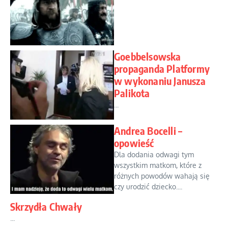
Goebbelsowska
propaganda Platformy
w wykonaniu Janusza
Palikota
...
Andrea Bocelli –
opowieść
Dla dodania odwagi tym
wszystkim matkom, które z
różnych powodów wahają się
czy urodzić dziecko....
Skrzydła Chwały
...