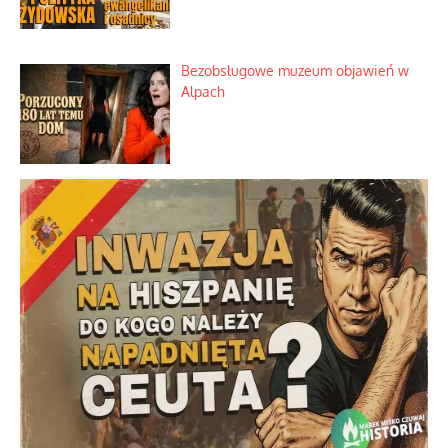
Szybki proces nauki sztucznej
inteligencji
Historyczne fikołki zagranicznego
obserwatora dziejów
Niezwykłe wyścigi dawnych
osadników w Palestynie
Bezobsługowe muzeum objawień w
Alpach