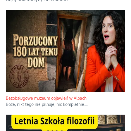
Niezwykłe wyścigi dawnych osadników w Palestynie
W 1938 roku, uwaga, 17% tych osadników niemieckich w
Palestynie było członkiem partii nazistowskiej i podczas II
wojny światowej byli internowani
...