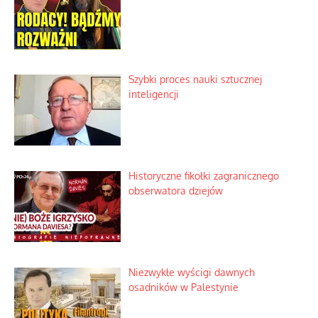
Wielki zlot miłośników świętego
spokoju
Zagadkowy pocisk w spokojnej
miejscowości
Szabla z kamieniem na czołgi