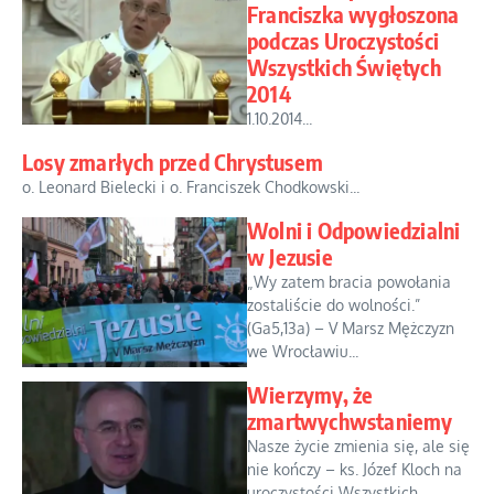
Franciszka wygłoszona
podczas Uroczystości
Wszystkich Świętych
2014
1.10.2014...
Losy zmarłych przed Chrystusem
o. Leonard Bielecki i o. Franciszek Chodkowski...
Wolni i Odpowiedzialni
w Jezusie
„Wy zatem bracia powołania
zostaliście do wolności.”
(Ga5,13a) – V Marsz Mężczyzn
we Wrocławiu...
Wierzymy, że
zmartwychwstaniemy
Nasze życie zmienia się, ale się
nie kończy – ks. Józef Kloch na
uroczystości Wszystkich