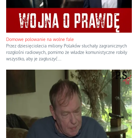
Historyczne fikołki zagranicznego obserwatora dziejów
Fascynowało go, że w różnych miejscach te same wydarzenia
pamiętano zupełnie inaczej i budowano wokół nich odmienne
opowieści.
...