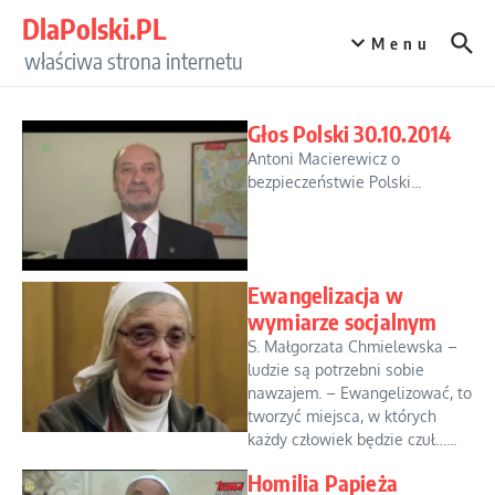
Przejdź do treści
DlaPolski.PL
Menu
właściwa strona internetu
Głos Polski 30.10.2014
Antoni Macierewicz o
bezpieczeństwie Polski...
Ewangelizacja w
wymiarze socjalnym
S. Małgorzata Chmielewska –
ludzie są potrzebni sobie
nawzajem. – Ewangelizować, to
tworzyć miejsca, w których
każdy człowiek będzie czuł…...
Homilia Papieża