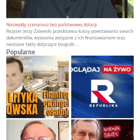
Domowe polowanie na wolne fale
Przez dziesięciolecia miliony Polaków słuchały zagranicznych
rozgłośni radiowych, pomimo że władze komunistyczne robiły
wszystko, aby je zagłuszyć.
...
Niezwykły scenariusz bez państwowej dotacji
Reżyser Jerzy Zalewski przedstawia kulisy powstawania swoich