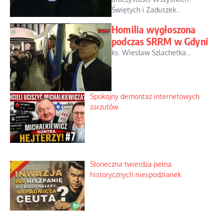
Świętych i Zaduszek...
Homilia wygłoszona
podczas SRRM w Gdyni
ks. Wiesław Szlachetka...