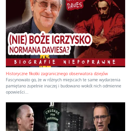
Historyczne fikołki zagranicznego obserwatora dziejów
Fascynowało go, że w różnych miejscach te same wydarzenia
pamiętano zupełnie inaczej i budowano wokół nich odmienne
opowieści.
...