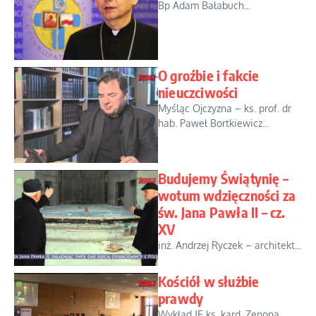
Bp Adam Bałabuch...
O groźbie i fakcie
nieuczciwości
Myśląc Ojczyzna – ks. prof. dr
hab. Paweł Bortkiewicz...
Budujemy Świątynię –
wotum wdzięczności za
św. Jana Pawła II – cz.
XV
inż. Andrzej Ryczek – architekt...
Kościół w służbie
prawdy
Wykład JE ks. kard. Zenona