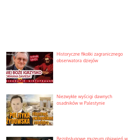
Historyczne fikołki zagranicznego
obserwatora dziejów
Niezwykłe wyścigi dawnych
osadników w Palestynie
Bezobsługowe muzeum objawień w