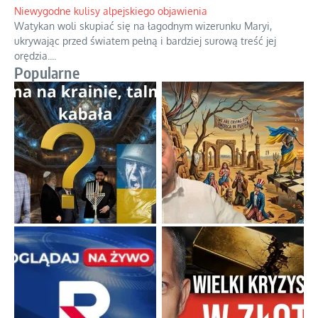
Niewygodne kulisy alpejskiego objawienia
Watykan woli skupiać się na łagodnym wizerunku Maryi,
ukrywając przed światem pełną i bardziej surową treść jej
orędzia.
...
Popularne