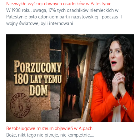
Niezwykłe wyścigi dawnych osadników w Palestynie
W 1938 roku, uwaga, 17% tych osadników niemieckich w
Palestynie było członkiem partii nazistowskiej i podczas II
wojny światowej byli internowani
...
Bezobsługowe muzeum objawień w Alpach
Boże, nikt tego nie pilnuje, nic kompletnie.
...