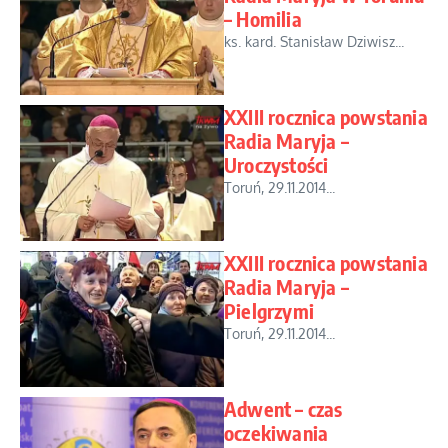
– Homilia
ks. kard. Stanisław Dziwisz...
XXIII rocznica powstania
Radia Maryja –
Uroczystości
Toruń, 29.11.2014...
XXIII rocznica powstania
Radia Maryja –
Pielgrzymi
Toruń, 29.11.2014...
Adwent – czas
oczekiwania