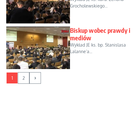
Grocholewskiego...
Biskup wobec prawdy i
mediów
Wykład JE ks. bp. Stanislasa
Lalanne’a...
1
2