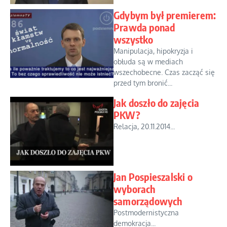
Gdybym był premierem:
Prawda ponad
wszystko
Manipulacja, hipokryzja i
obłuda są w mediach
wszechobecne. Czas zacząć się
przed tym bronić...
Jak doszło do zajęcia
PKW?
Relacja, 20.11.2014...
Jan Pospieszalski o
wyborach
samorządowych
Postmodernistyczna
demokracja...