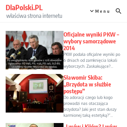
Przejdź do treści
DlaPolski.PL
Menu
właściwa strona internetu
Oficjalne wyniki PKW –
wybory samorządowe
2014
PKW podała oficjalne wyniki po
6 dniach od zamknięcia lokali
wyborczych. Zaskakujące?...
Sławomir Skiba:
„Brzydota w służbie
postępu”
Do adoracji czego lub kogo
prowadzi nas otaczająca
brzydota? Jaki jest stan duszy
karmionej taką estetyką?”...
„Lwów i Kijów? Lwów