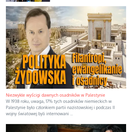
Niezwykły scenariusz bez państwowej
dotacji
Kosmiczny labirynt dawnych teorii
mistycznych