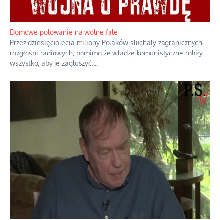
Historyczne fikołki zagranicznego obserwatora dziejów
Fascynowało go, że w różnych miejscach te same wydarzenia
pamiętano zupełnie inaczej i budowano wokół nich odmienne
opowieści.
...
Domowe polowanie na wolne fale
Przez dziesięciolecia miliony Polaków słuchały zagranicznych