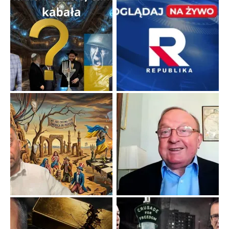
Niewygodne kulisy alpejskiego objawienia
Watykan woli skupiać się na łagodnym wizerunku Maryi,
ukrywając przed światem pełną i bardziej surową treść jej
orędzia.
...
Popularne