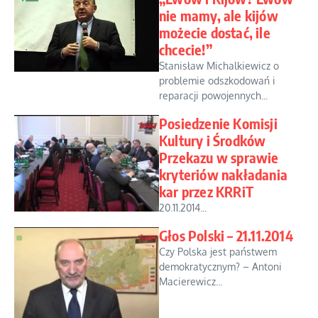
nie mamy, ale kijów
możecie dostać, ile
chcecie!”
Stanisław Michalkiewicz o
problemie odszkodowań i
reparacji powojennych...
Posiedzenie Komisji
Kultury i Środków
Przekazu w sprawie
kryteriów nakładania
kar przez KRRiT
20.11.2014...
Głos Polski – 21.11.2014
Czy Polska jest państwem
demokratycznym? – Antoni
Macierewicz...