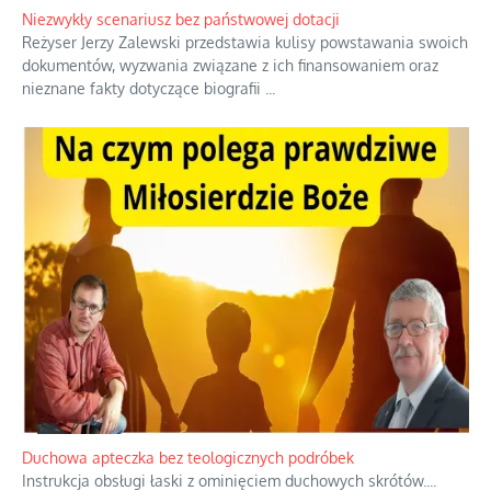
rozgłośni radiowych, pomimo że władze komunistyczne robiły
wszystko, aby je zagłuszyć.
...
Niezwykły scenariusz bez państwowej dotacji
Reżyser Jerzy Zalewski przedstawia kulisy powstawania swoich
dokumentów, wyzwania związane z ich finansowaniem oraz
nieznane fakty dotyczące biografii
...