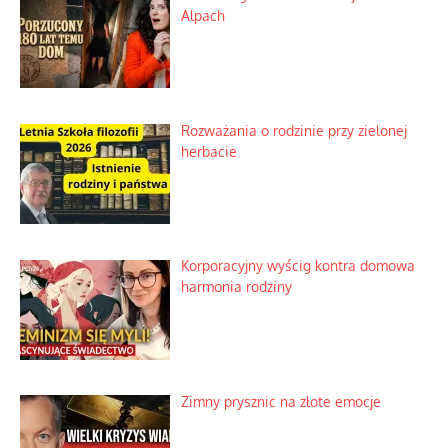
Historyczne fikołki zagranicznego
obserwatora dziejów
Niezwykłe wyścigi dawnych
osadników w Palestynie
Bezobsługowe muzeum objawień w
Alpach