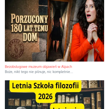
Niezwykłe wyścigi dawnych osadników w Palestynie
W 1938 roku, uwaga, 17% tych osadników niemieckich w
Palestynie było członkiem partii nazistowskiej i podczas II
wojny światowej byli internowani
...