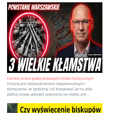
Ciemna strona podręcznikowych mitów historycznych
Historia jest doświadczeniem niepowtarzalnym i
tłumaczenie, że będziemy coś krytykować po to, żeby
później znowu jakiegoś powstania nie zrobili, jest
...