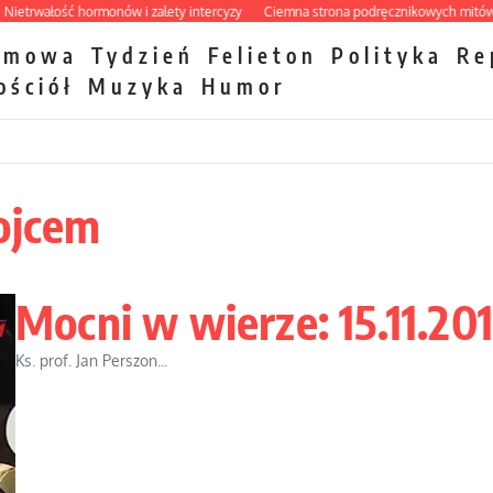
ałość hormonów i zalety intercyzy
Ciemna strona podręcznikowych mitów histor
zmowa
Tydzień
Felieton
Polityka
Re
ościół
Muzyka
Humor
ojcem
Mocni w wierze: 15.11.20
Ks. prof. Jan Perszon...