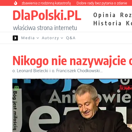
Przejdź do treści
 kurs zbawienia z rodzinną katastrofą
Dobre rady bez pytania o zdanie
Nietrw
DlaPolski.PL
Opinia
Ro
Historia
K
właściwa strona internetu
Media
Autorzy
Q&A
Nikogo nie nazywajcie 
o. Leonard Bielecki i o. Franciszek Chodkowski...