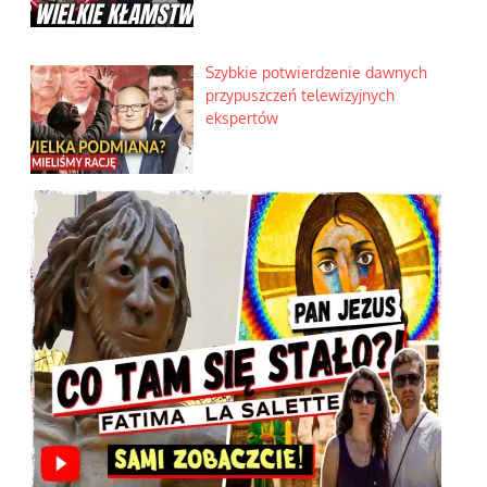
Szybkie potwierdzenie dawnych
przypuszczeń telewizyjnych
ekspertów