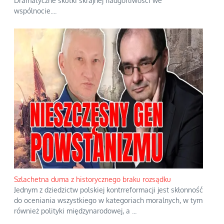
Dramatyczne skutki skrajnej nadgorliwości we
wspólnocie.
...
Szlachetna duma z historycznego braku rozsądku
Jednym z dziedzictw polskiej kontrreformacji jest skłonność
do oceniania wszystkiego w kategoriach moralnych, w tym
również polityki międzynarodowej, a
...