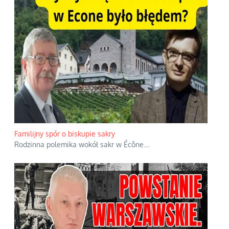
Familijny spór o biskupie sakry
Rodzinna polemika wokół sakr w Écône.
...