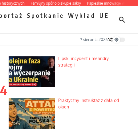
ycznych
Familijny spór o biskupie sakry
Papieskie innowacje w tradycyjnym r
portaż
Spotkanie
Wykład
UE
7 sierpnia 2026
Lipski incydent i meandry
strategii
14
Praktyczny instruktaż z dala od
okien