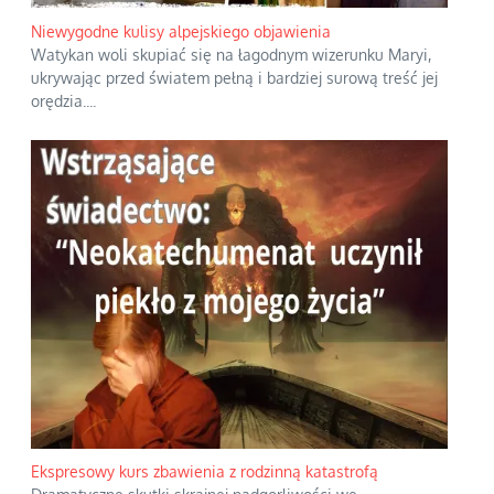
Niewygodne kulisy alpejskiego objawienia
Watykan woli skupiać się na łagodnym wizerunku Maryi,
ukrywając przed światem pełną i bardziej surową treść jej
orędzia.
...
Ekspresowy kurs zbawienia z rodzinną katastrofą