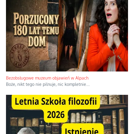
Duchowa apteczka bez teologicznych
podróbek
Słowiańskie wybraniectwo w krzywym
zwierciadle