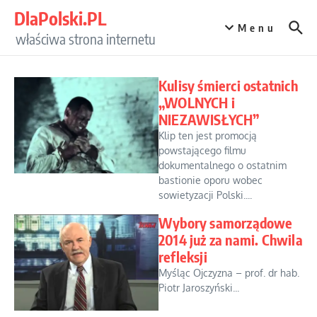
Przejdź do treści
DlaPolski.PL
Menu
właściwa strona internetu
Kulisy śmierci ostatnich
„WOLNYCH i
NIEZAWISŁYCH”
Klip ten jest promocją
powstającego filmu
dokumentalnego o ostatnim
bastionie oporu wobec
sowietyzacji Polski....
Wybory samorządowe
2014 już za nami. Chwila
refleksji
Myśląc Ojczyzna – prof. dr hab.
Piotr Jaroszyński...