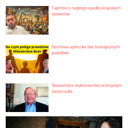
Niezwykły scenariusz bez państwowej
dotacji
Kosmiczny labirynt dawnych teorii
mistycznych
Tajemnica nagłego upadku krajowych
serwerów