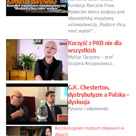
Fundacja Rzecznik Praw
Rodziców zbiera podpisy pod
obywatelską inicjatywą
ustawodawczą „Rodzice chcą
mieć wybór!”...
Korzyść z PKB nie dla
wszystkich
Myśląc Ojczyzna – prof.
Grażyna Ancyparowicz...
G.K. Chesterton,
dystrybutyzm a Polska –
dyskusja
Pytania i odpowiedzi...