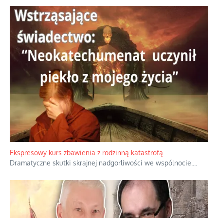
Niewygodne kulisy alpejskiego objawienia
Watykan woli skupiać się na łagodnym wizerunku Maryi,
ukrywając przed światem pełną i bardziej surową treść jej
orędzia.
...