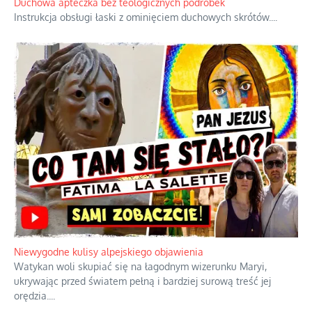
nieznane fakty dotyczące biografii
...
Duchowa apteczka bez teologicznych podróbek
Instrukcja obsługi łaski z ominięciem duchowych skrótów.
...