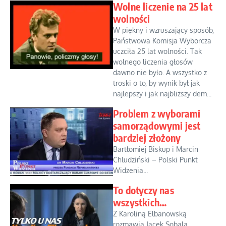
Wolne liczenie na 25 lat
wolności
W piękny i wzruszający sposób,
Państwowa Komisja Wyborcza
uczciła 25 lat wolności. Tak
wolnego liczenia głosów
dawno nie było. A wszystko z
troski o to, by wynik był jak
najlepszy i jak najbliższy dem...
Problem z wyborami
samorządowymi jest
bardziej złożony
Bartłomiej Biskup i Marcin
Chludziński – Polski Punkt
Widzenia...
To dotyczy nas
wszystkich…
Z Karoliną Elbanowską
rozmawia Jacek Sobala.