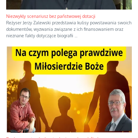
Przez dziesięciolecia miliony Polaków słuchały zagranicznych
rozgłośni radiowych, pomimo że władze komunistyczne robiły
wszystko, aby je zagłuszyć.
...
Niezwykły scenariusz bez państwowej dotacji
Reżyser Jerzy Zalewski przedstawia kulisy powstawania swoich
dokumentów, wyzwania związane z ich finansowaniem oraz