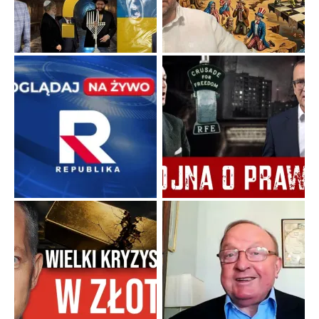
Szlachetna duma z historycznego braku rozsądku
Jednym z dziedzictw polskiej kontrreformacji jest skłonność do
oceniania wszystkiego w kategoriach moralnych, w tym
również polityki międzynarodowej, a
...
Popularne