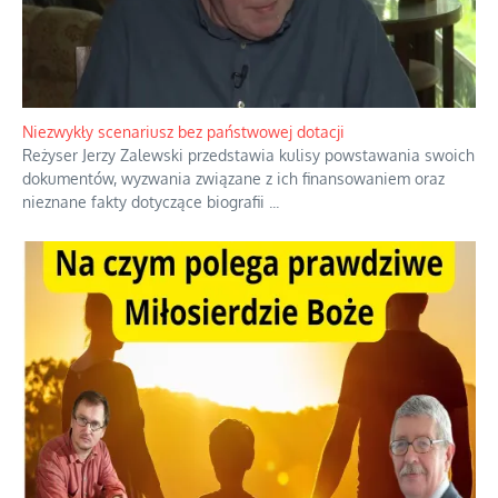
Domowe polowanie na wolne fale
Przez dziesięciolecia miliony Polaków słuchały zagranicznych
rozgłośni radiowych, pomimo że władze komunistyczne robiły
wszystko, aby je zagłuszyć.
...