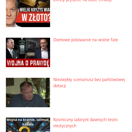
Rozważania o rodzinie przy zielonej
herbacie
Korporacyjny wyścig kontra domowa
harmonia rodziny
Zimny prysznic na złote emocje