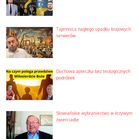
Domowe polowanie na wolne fale
Niezwykły scenariusz bez państwowej
dotacji
Kosmiczny labirynt dawnych teorii
mistycznych
Tajemnica nagłego upadku krajowych