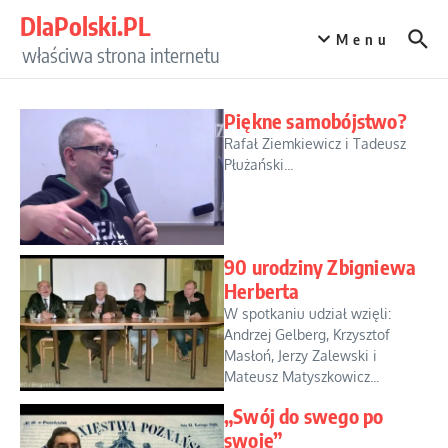
Przejdź do treści
DlaPolski.PL
Menu
właściwa strona internetu
Piękne samobójstwo?
Rafał Ziemkiewicz i Tadeusz
Płużański...
90 urodziny Zbigniewa
Herberta
W spotkaniu udział wzięli:
Andrzej Gelberg, Krzysztof
Masłoń, Jerzy Zalewski i
Mateusz Matyszkowicz...
„Swój do swego po
swoje”