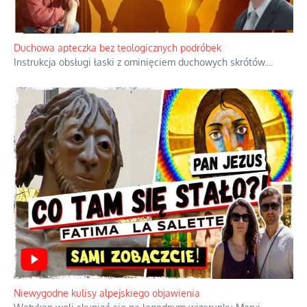
Niezwykły scenariusz bez państwowej dotacji
Reżyser Jerzy Zalewski przedstawia kulisy powstawania swoich
dokumentów, wyzwania związane z ich finansowaniem oraz
nieznane fakty dotyczące biografii
...
Duchowa apteczka bez teologicznych podróbek
Instrukcja obsługi łaski z ominięciem duchowych skrótów.
...