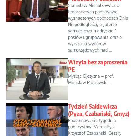
Stanisław Michalkiewicz o
tegorocznych państwowo
wyznaczonych obchodach Dnia
Niepodległości, o „aferze
samolotowo-madryckiej”
posłów ugrupowania oraz o
wyższości wyborów
samorządowych nad ...
Wizyta bez zaproszenia
PE
Myśląc Ojczyzna – prof.
Mirosław Piotrowski...
Tydzień Sakiewicza
(Pyza, Czabański, Gmyz)
Podsumowanie tygodnia
publicystów: Marek Pyza,
Krzysztof Czabański, Cezary