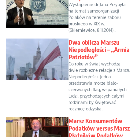
Wystąpienie dr Jana Przybyła
na temat samoorganizacji
Polaków na terenie zaboru
pruskiego w XIX w.
(Skierniewice, 8.11.2014)...
Dwa oblicza Marszu
Niepodległości – „Armia
Patriotów”
Co roku w świat wychodzą
dwie rozbieżne relacje z Marszu
Niepodległości. Jedna
przedstawia morze biało-
czerwonych flag, wspaniałych
ludzi, przychodzących całymi
rodzinami by świętować
rocznicę odzyska...
Marsz Konsumentów
Podatków versus Marsz
Płatników Podatków