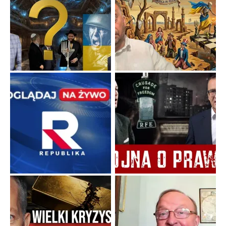
Szlachetna duma z historycznego braku rozsądku
Jednym z dziedzictw polskiej kontrreformacji jest skłonność do
oceniania wszystkiego w kategoriach moralnych, w tym
również polityki międzynarodowej, a
...
Popularne