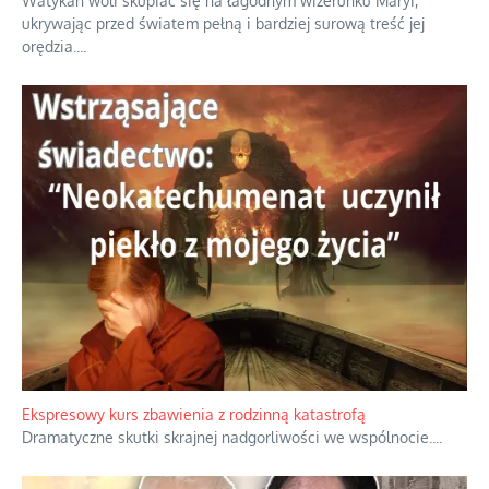
Niewygodne kulisy alpejskiego objawienia
Watykan woli skupiać się na łagodnym wizerunku Maryi,
ukrywając przed światem pełną i bardziej surową treść jej
orędzia.
...