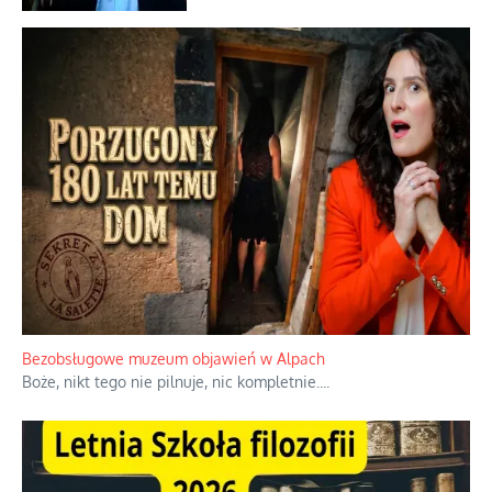
serwerów
Duchowa apteczka bez teologicznych
podróbek
Słowiańskie wybraniectwo w krzywym
zwierciadle