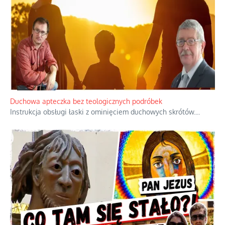
Duchowa apteczka bez teologicznych podróbek
Instrukcja obsługi łaski z ominięciem duchowych skrótów.
...