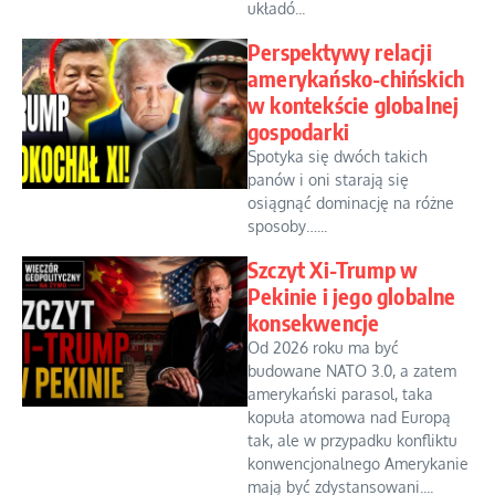
układó...
Perspektywy relacji
amerykańsko-chińskich
w kontekście globalnej
gospodarki
Spotyka się dwóch takich
panów i oni starają się
osiągnąć dominację na różne
sposoby…...
Szczyt Xi-Trump w
Pekinie i jego globalne
konsekwencje
Od 2026 roku ma być
budowane NATO 3.0, a zatem
amerykański parasol, taka
kopuła atomowa nad Europą
tak, ale w przypadku konfliktu
konwencjonalnego Amerykanie
mają być zdystansowani....