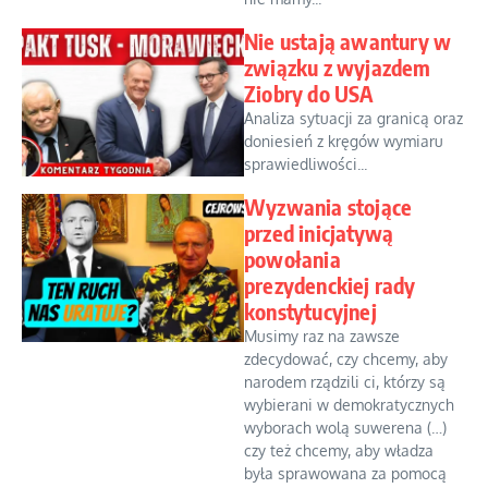
Nie ustają awantury w
związku z wyjazdem
Ziobry do USA
Analiza sytuacji za granicą oraz
doniesień z kręgów wymiaru
sprawiedliwości...
Wyzwania stojące
przed inicjatywą
powołania
prezydenckiej rady
konstytucyjnej
Musimy raz na zawsze
zdecydować, czy chcemy, aby
narodem rządzili ci, którzy są
wybierani w demokratycznych
wyborach wolą suwerena (…)
czy też chcemy, aby władza
była sprawowana za pomocą