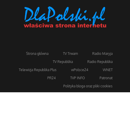
Strona główna
TV Trwam
Radio Maryja
TV Republika
Radio Republika
Telewizja Republika Plus
wPolsce24
WNET
PR24
TVP INFO
Patronat
Polityka bloga oraz pliki cookies
Dla bezpieczeństwa stosujemy 256-bitowe szyfrowanie
SSL