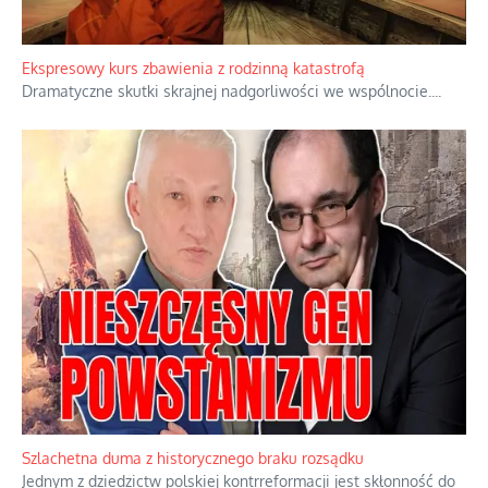
Ekspresowy kurs zbawienia z rodzinną katastrofą
Dramatyczne skutki skrajnej nadgorliwości we wspólnocie.
...
Szlachetna duma z historycznego braku rozsądku
Jednym z dziedzictw polskiej kontrreformacji jest skłonność do