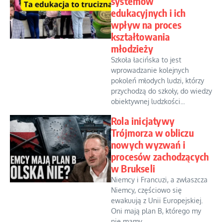
systemów
edukacyjnych i ich
wpływ na proces
kształtowania
młodzieży
Szkoła łacińska to jest
wprowadzanie kolejnych
pokoleń młodych ludzi, którzy
przychodzą do szkoły, do wiedzy
obiektywnej ludzkości...
Rola inicjatywy
Trójmorza w obliczu
nowych wyzwań i
procesów zachodzących
w Brukseli
Niemcy i Francuzi, a zwłaszcza
Niemcy, częściowo się
ewakuują z Unii Europejskiej.
Oni mają plan B, którego my
nie mamy...