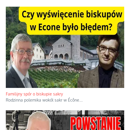
Familijny spór o biskupie sakry
Rodzinna polemika wokół sakr w Écône.
...