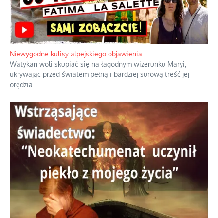
Niewygodne kulisy alpejskiego objawienia
Watykan woli skupiać się na łagodnym wizerunku Maryi,
ukrywając przed światem pełną i bardziej surową treść jej
orędzia.
...