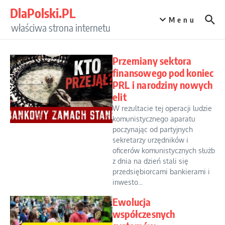
Przejdź do treści
DlaPolski.PL
Menu
właściwa strona internetu
Przemiany sektora
finansowego pod koniec
PRL i narodziny nowych
elit
W rezultacie tej operacji ludzie
komunistycznego aparatu
poczynając od partyjnych
sekretarzy urzędników i
oficerów komunistycznych służb
z dnia na dzień stali się
przedsiębiorcami bankierami i
inwesto...
Ewolucja
współczesnych