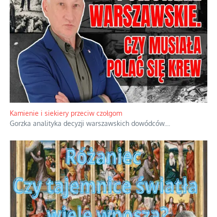
Kamienie i siekiery przeciw czołgom
Gorzka analityka decyzji warszawskich dowódców.
...