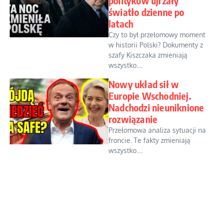
polityków ujrzały
światło dzienne po
latach
Czy to był przełomowy moment
w historii Polski? Dokumenty z
szafy Kiszczaka zmieniają
wszystko....
Nowy układ sił w
Europie Wschodniej.
Nadchodzi nieuniknione
rozwiązanie
Przełomowa analiza sytuacji na
froncie. Te fakty zmieniają
wszystko....