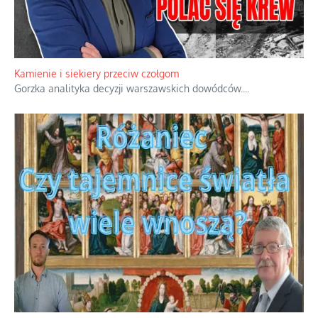
Kamienie i siekiery przeciw czołgom
Gorzka analityka decyzji warszawskich dowódców.
...