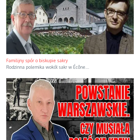
Familijny spór o biskupie sakry
Rodzinna polemika wokół sakr w Écône.
...