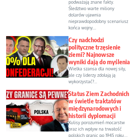
podważają znane fakty.
Śledztwo warte miliony
dolarów ujawnia
nieprawdopodobny scenariusz
końca wojny....
Czy nadchodzi
polityczne trzęsienie
ziemi? Najnowsze
wyniki dają do myślenia
Wielka szansa dla nowej siły,
ale czy liderzy zdołają ją
wykorzystać?...
Status Ziem Zachodnich
w świetle traktatów
międzynarodowych i
historii dyplomacji
Kulisy porozumień mocarstw
oraz ich wpływ na trwałość
polskich granic po 1945 roku....