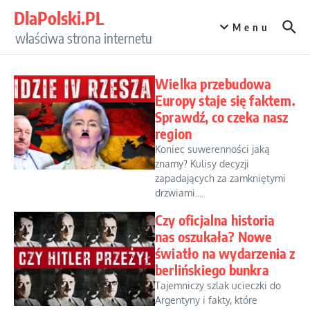
Przejdź do treści
DlaPolski.PL
Menu
właściwa strona internetu
Wielka przebudowa
Europy staje się faktem.
Sprawdź, co czeka nasz
region
Koniec suwerenności jaką
znamy? Kulisy decyzji
zapadających za zamkniętymi
drzwiami....
Czy oficjalna historia
nas oszukała? Nowe
światło na wydarzenia z
berlińskiego bunkra
Tajemniczy szlak ucieczki do
Argentyny i fakty, które