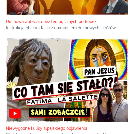
Duchowa apteczka bez teologicznych podróbek
Instrukcja obsługi łaski z ominięciem duchowych skrótów.
...
Niewygodne kulisy alpejskiego objawienia