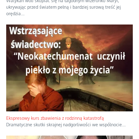
Watykan woli skupiać się na łagodnym wizerunku Maryi,
ukrywając przed światem pełną i bardziej surową treść jej
orędzia.
...
Ekspresowy kurs zbawienia z rodzinną katastrofą
Dramatyczne skutki skrajnej nadgorliwości we wspólnocie.
...