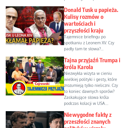
Donald Tusk u papieża.
Kulisy rozmów o
wartościach i
przyszłości kraju
Tajemnice briefingu po
spotkaniu z Leonem XV. Czy
padły tam te słowa?...
Tajna przyjaźń Trumpa i
króla Karola
Niezwykła wizyta w cieniu
wielkiej polityki i gesty, które
zrozumieją tylko nieliczni. Czy
to koniec dawnych sporów?
Zaskakujące słowa króla
podczas kolacji w USA....
Niewygodne fakty z
przeszłości znanych