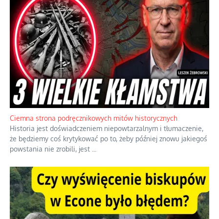
Ciemna strona podręcznikowych mitów historycznych
Historia jest doświadczeniem niepowtarzalnym i tłumaczenie,
że będziemy coś krytykować po to, żeby później znowu jakiegoś
powstania nie zrobili, jest
...