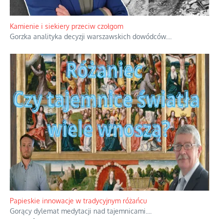
Kamienie i siekiery przeciw czołgom
Gorzka analityka decyzji warszawskich dowódców.
...
Papieskie innowacje w tradycyjnym różańcu
Gorący dylemat medytacji nad tajemnicami.
...