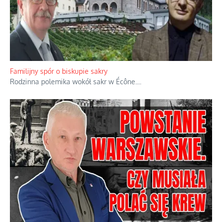
Familijny spór o biskupie sakry
Rodzinna polemika wokół sakr w Écône.
...