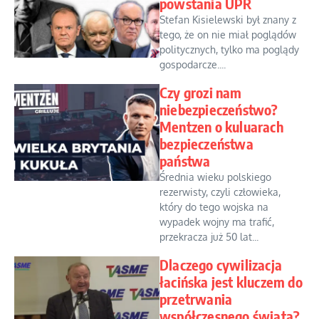
powstania UPR
Stefan Kisielewski był znany z
tego, że on nie miał poglądów
politycznych, tylko ma poglądy
gospodarcze....
Czy grozi nam
niebezpieczeństwo?
Mentzen o kuluarach
bezpieczeństwa
państwa
Średnia wieku polskiego
rezerwisty, czyli człowieka,
który do tego wojska na
wypadek wojny ma trafić,
przekracza już 50 lat...
Dlaczego cywilizacja
łacińska jest kluczem do
przetrwania
współczesnego świata?