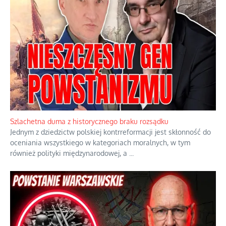
Szlachetna duma z historycznego braku rozsądku
Jednym z dziedzictw polskiej kontrreformacji jest skłonność do
oceniania wszystkiego w kategoriach moralnych, w tym
również polityki międzynarodowej, a
...