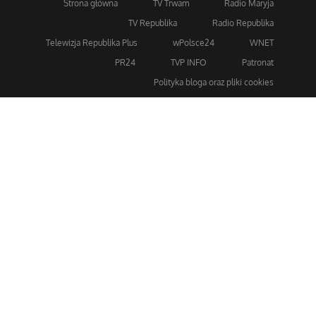
Strona główna
TV Trwam
Radio Maryja
TV Republika
Radio Republika
Telewizja Republika Plus
wPolsce24
WNET
PR24
TVP INFO
Patronat
Polityka bloga oraz pliki cookies
Dla bezpieczeństwa stosujemy 256-bitowe szyfrowanie
SSL