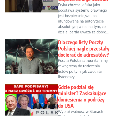
Etyka chrześcijańska jako
podstawa systemu prawnego
jest bezpieczniejsza, bo
ufundowana na autorytecie
absolutnym, a nie na tym, co
dzisiaj partia uważa za dobre...
Dlaczego listy Poczty
Polskiej nagle przestały
docierać do adresatów?
Poczta Polska zatrudniła firmę
zewnętrzną do rozłożenia
listów po tym, jak zwolniła
listonoszy...
Gdzie podział się
minister? Zaskakujące
doniesienia o podróży
do USA
Wybrał wolność w Stanach