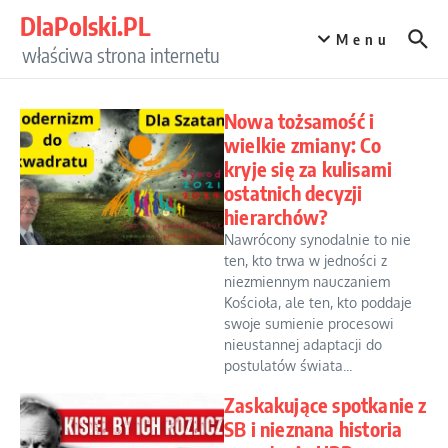
Przejdź do treści
DlaPolski.PL
Menu
właściwa strona internetu
Nowa tożsamość i
wielkie zmiany: Co
kryje się za kulisami
ostatnich decyzji
hierarchów?
Nawrócony synodalnie to nie
ten, kto trwa w jedności z
niezmiennym nauczaniem
Kościoła, ale ten, kto poddaje
swoje sumienie procesowi
nieustannej adaptacji do
postulatów świata...
Zaskakujące spotkanie z
SB i nieznana historia