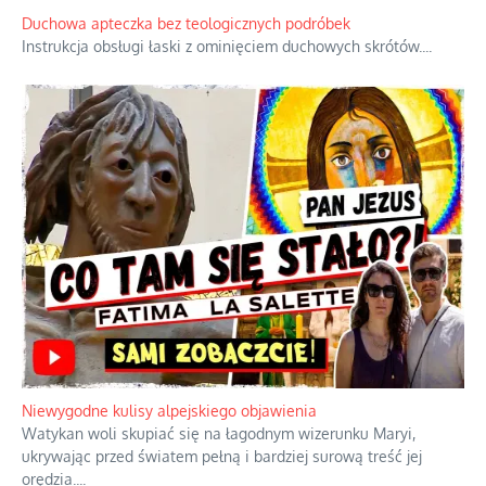
Duchowa apteczka bez teologicznych podróbek
Instrukcja obsługi łaski z ominięciem duchowych skrótów.
...
Niewygodne kulisy alpejskiego objawienia
Watykan woli skupiać się na łagodnym wizerunku Maryi,
ukrywając przed światem pełną i bardziej surową treść jej
orędzia.
...