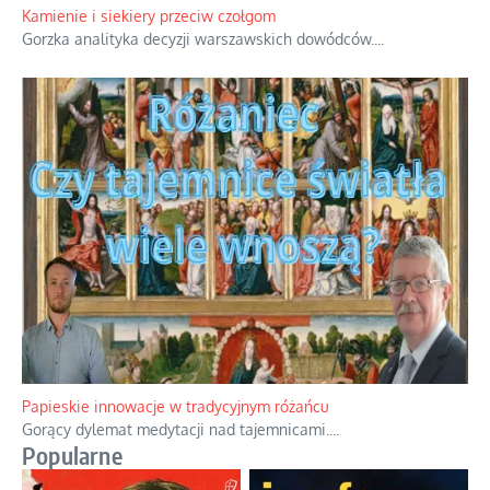
Kamienie i siekiery przeciw czołgom
Gorzka analityka decyzji warszawskich dowódców.
...
Papieskie innowacje w tradycyjnym różańcu
Gorący dylemat medytacji nad tajemnicami.
...
Popularne