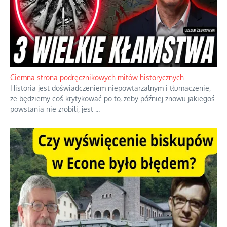
Ciemna strona podręcznikowych mitów historycznych
Historia jest doświadczeniem niepowtarzalnym i tłumaczenie,
że będziemy coś krytykować po to, żeby później znowu jakiegoś
powstania nie zrobili, jest
...