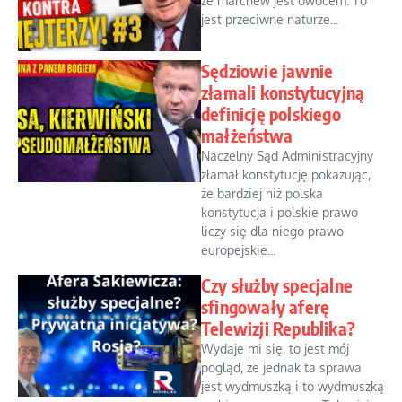
że marchew jest owocem. To
jest przeciwne naturze...
Sędziowie jawnie
złamali konstytucyjną
definicję polskiego
małżeństwa
Naczelny Sąd Administracyjny
złamał konstytucję pokazując,
że bardziej niż polska
konstytucja i polskie prawo
liczy się dla niego prawo
europejskie...
Czy służby specjalne
sfingowały aferę
Telewizji Republika?
Wydaje mi się, to jest mój
pogląd, że jednak ta sprawa
jest wydmuszką i to wydmuszką