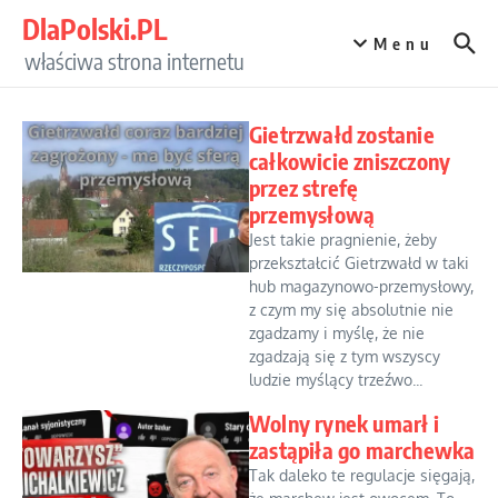
Przejdź do treści
DlaPolski.PL
Menu
właściwa strona internetu
Gietrzwałd zostanie
całkowicie zniszczony
przez strefę
przemysłową
Jest takie pragnienie, żeby
przekształcić Gietrzwałd w taki
hub magazynowo-przemysłowy,
z czym my się absolutnie nie
zgadzamy i myślę, że nie
zgadzają się z tym wszyscy
ludzie myślący trzeźwo...
Wolny rynek umarł i
zastąpiła go marchewka
Tak daleko te regulacje sięgają,