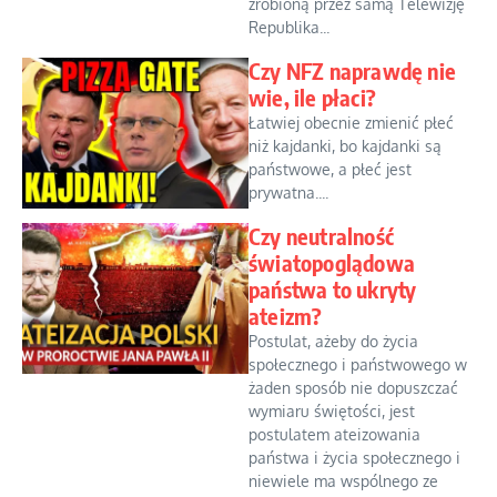
zrobioną przez samą Telewizję
Republika...
Czy NFZ naprawdę nie
wie, ile płaci?
Łatwiej obecnie zmienić płeć
niż kajdanki, bo kajdanki są
państwowe, a płeć jest
prywatna....
Czy neutralność
światopoglądowa
państwa to ukryty
ateizm?
Postulat, ażeby do życia
społecznego i państwowego w
żaden sposób nie dopuszczać
wymiaru świętości, jest
postulatem ateizowania
państwa i życia społecznego i
niewiele ma wspólnego ze