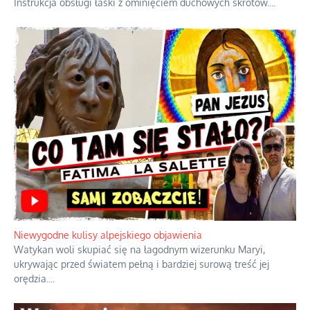
Instrukcja obsługi łaski z ominięciem duchowych skrótów.
...
Niewygodne kulisy alpejskiego objawienia
Watykan woli skupiać się na łagodnym wizerunku Maryi,
ukrywając przed światem pełną i bardziej surową treść jej
orędzia.
...