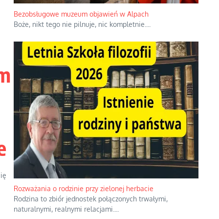
lm
e
Bezobsługowe muzeum objawień w Alpach
ię
Boże, nikt tego nie pilnuje, nic kompletnie.
...