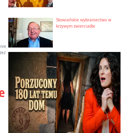
teorii mistycznych
Tajemnica nagłego upadku
krajowych serwerów
 nie
zez
Duchowa apteczka bez
teologicznych podróbek
e
Słowiańskie wybraniectwo w
krzywym zwierciadle