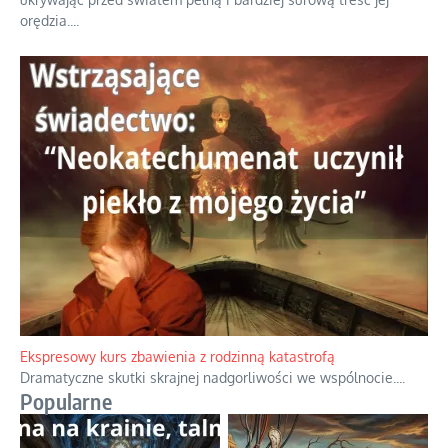
orędzia.
...
Ekspresowy kurs zbawienia z rodzinną katastrofą
Dramatyczne skutki skrajnej nadgorliwości we wspólnocie.
...
Popularne