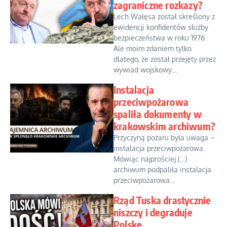
zagraniczne rozkazy?
Lech Wałęsa został skreślony z
ewidencji konfidentów służby
bezpieczeństwa w roku 1976.
Ale moim zdaniem tylko
dlatego, że został przejęty przez
wywiad wojskowy....
Instalacja
przeciwpożarowa
spaliła dokumenty w
krakowskim archiwum?
Przyczyną pożaru była uwaga –
instalacja przeciwpożarowa.
Mówiąc najprościej (…)
archiwum podpaliła instalacja
przeciwpożarowa...
Rząd Tuska drastycznie
niszczy i degraduje
Polskę