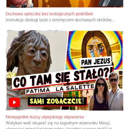
Duchowa apteczka bez teologicznych podróbek
Instrukcja obsługi łaski z ominięciem duchowych skrótów.
...
Niewygodne kulisy alpejskiego objawienia
Watykan woli skupiać się na łagodnym wizerunku Maryi,
ukrywając przed światem pełną i bardziej surową treść jej