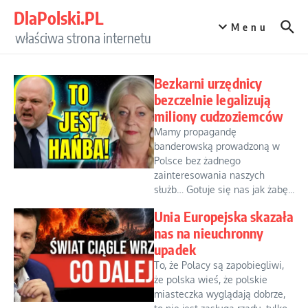
Przejdź do treści
DlaPolski.PL
Menu
właściwa strona internetu
Bezkarni urzędnicy
bezczelnie legalizują
miliony cudzoziemców
Mamy propagandę
banderowską prowadzoną w
Polsce bez żadnego
zainteresowania naszych
służb… Gotuje się nas jak żabę...
Unia Europejska skazała
nas na nieuchronny
upadek
To, że Polacy są zapobiegliwi,
że polska wieś, że polskie
miasteczka wyglądają dobrze,