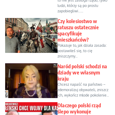
to nie jest zasługa rządu, tylko
ludzi, którzy są po prostu
zapobiegliwi…...
Czy kolesiostwo w
ratuszu ostatecznie
spacyfikuje
mieszkańców?
Pokazuje to, jak działa zasada:
postawiłeś się, to cię
zniszczymy...
Naród polski schodzi na
dziady we własnym
kraju
Chcesz napaść na państwo –
zdemoralizuj obywateli, zniszcz
ich, wykończ młode pokolenie...
Dlaczego polski rząd
ślepo wykonuje