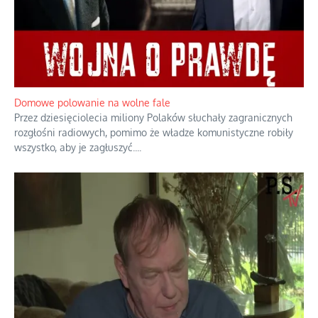
Domowe polowanie na wolne fale
Przez dziesięciolecia miliony Polaków słuchały zagranicznych
rozgłośni radiowych, pomimo że władze komunistyczne robiły
wszystko, aby je zagłuszyć.
...