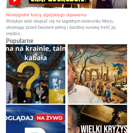
Niewygodne kulisy alpejskiego objawienia
Watykan woli skupiać się na łagodnym wizerunku Maryi,
ukrywając przed światem pełną i bardziej surową treść jej
orędzia.
...
Popularne