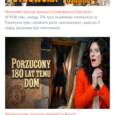
Niezwykłe wyścigi dawnych osadników w Palestynie
W 1938 roku, uwaga, 17% tych osadników niemieckich w
Palestynie było członkiem partii nazistowskiej i podczas II
wojny światowej byli internowani
...
Bezobsługowe muzeum objawień w Alpach