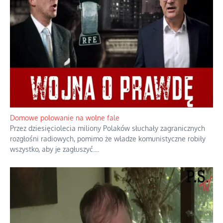
Domowe polowanie na wolne fale
Przez dziesięciolecia miliony Polaków słuchały zagranicznych
rozgłośni radiowych, pomimo że władze komunistyczne robiły
wszystko, aby je zagłuszyć.
...