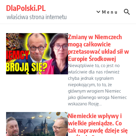
Przejdź do treści
DlaPolski.PL
Menu
właściwa strona internetu
Zmiany w Niemczech
mogą całkowicie
przetasować układ sił w
Europie Środkowej
Niewątpliwie to, co jest no
właściwie dla nas również
chyba jednak sygnałem
niepokojącym, to to, że
głównym wrogiem Niemiec
jako głównego wroga Niemiec
wskazano Rosję...
Niemieckie wpływy i
wielkie pieniądze. Co
tak naprawdę dzieje się