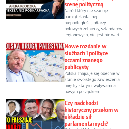
scenę polityczną
Naród który nie szanuje
pamiątek własnej
niepodległości, ołtarzy
polowych żołnierzy, sztandarów
legionowych, nie jest nic wart...
Nowe rozdanie w
służbach i polityce
oczami znanego
publicysty
Polska znajduje się obecnie w
stanie swoistego zawieszenia
między starymi wpływami a
nowym porządkiem...
Czy nadchodzi
historyczny przełom w
układzie sił
parlamentarnych?