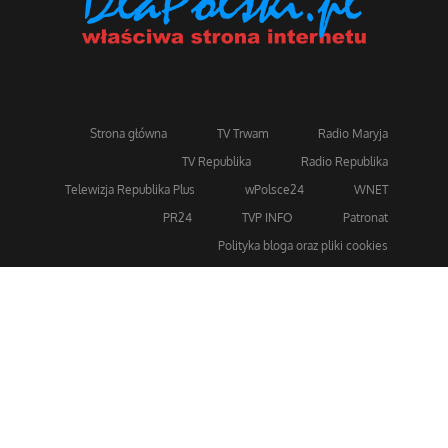
Strona główna
TV Trwam
Radio Maryja
TV Republika
Radio Republika
Telewizja Republika Plus
wPolsce24
WNET
PR24
TVP INFO
Patronat
Polityka bloga oraz pliki cookies
Dla bezpieczeństwa stosujemy 256-bitowe szyfrowanie
SSL