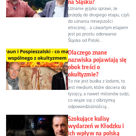
na Śląsku?
Uznanie języka sprawi, że
przejdą do drugiego etapu, czyli
do uznania mniejszości
etnicznej… a czwartym etapem
jest po prostu oderwanie
Śląska od Polski...
Dlaczego znane
nazwiska pojawiają się
obok treści o
okultyzmie?
To nie jest budka z lodami, to
jest medium, które dociera do
tysięcy, a nawet milionów ludzi,
co wiąże się z olbrzymią
odpowiedzialnością...
Szokujące kulisy
wydarzeń w Kłodzku i
ich wpływ na polską