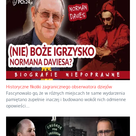
Historyczne fikołki zagranicznego obserwatora dziejów
Fascynowało go, że w różnych miejscach te same wydarzenia
pamiętano zupełnie inaczej i budowano wokół nich odmienne
opowieści.
...