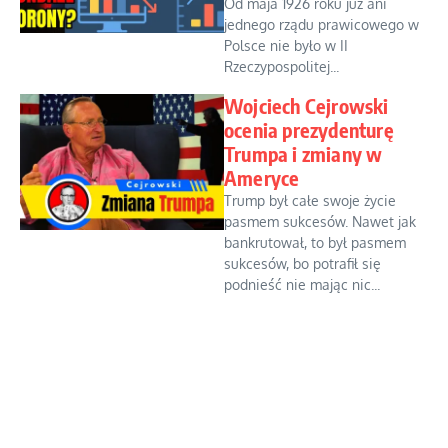
Od maja 1926 roku już ani
jednego rządu prawicowego w
Polsce nie było w II
Rzeczypospolitej...
Wojciech Cejrowski
ocenia prezydenturę
Trumpa i zmiany w
Ameryce
Trump był całe swoje życie
pasmem sukcesów. Nawet jak
bankrutował, to był pasmem
sukcesów, bo potrafił się
podnieść nie mając nic...