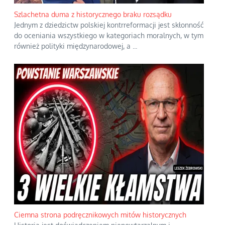
Szlachetna duma z historycznego braku rozsądku
Jednym z dziedzictw polskiej kontrreformacji jest skłonność
do oceniania wszystkiego w kategoriach moralnych, w tym
również polityki międzynarodowej, a
...
Ciemna strona podręcznikowych mitów historycznych