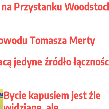
a na Przystanku Woodstoc
dowodu Tomasza Merty
cą jedyne źródło łącznośc
Bycie kapusiem jest źle
widziane, ale