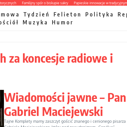
znych
Familijny spór o biskupie sakry
Papieskie innowacje w tradycyjnym róża
zmowa
Tydzień
Felieton
Polityka
Re
ościół
Muzyka
Humor
 za koncesje radiowe i
Wiadomości jawne – Pan
Gabriel Maciejewski
Tajne Komplety mamy zaszczyt gościć znanego i cenionego pisarza