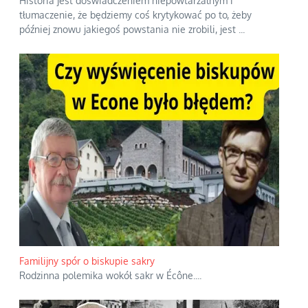
Historia jest doświadczeniem niepowtarzalnym i
tłumaczenie, że będziemy coś krytykować po to, żeby
później znowu jakiegoś powstania nie zrobili, jest
...
Familijny spór o biskupie sakry
Rodzinna polemika wokół sakr w Écône.
...