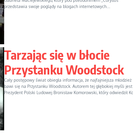
Gabriela Maciejewskiego, który pod pseudonimem „Coryllus”
przedstawia swoje poglądy na blogach internetowych....
Tarzając się w błocie
Przystanku Woodstock
Cały postępowy świat obiegła informacja, że najfajniejsza młodzież
bawi się na Przystanku Woodstock. Autorem tej głębokiej myśli jest
Prezydent Polski Ludowej Bronisław Komorowski, który odwiedził Kos