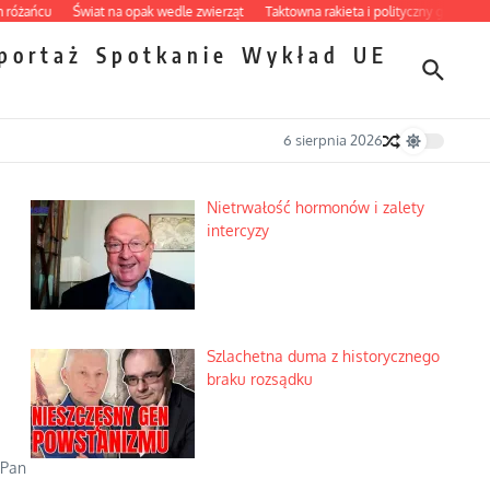
ńcu
Świat na opak wedle zwierząt
Taktowna rakieta i polityczny grill
Nietrwa
portaż
Spotkanie
Wykład
UE
6 sierpnia 2026
Nietrwałość hormonów i zalety
intercyzy
Szlachetna duma z historycznego
braku rozsądku
 Pan