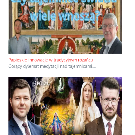
Papieskie innowacje w tradycyjnym różańcu
Gorący dylemat medytacji nad tajemnicami.
...