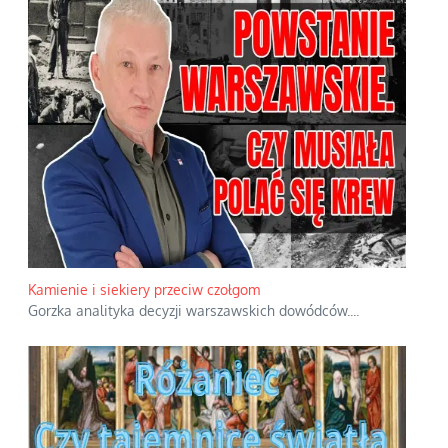
Kamienie i siekiery przeciw czołgom
Gorzka analityka decyzji warszawskich dowódców.
...