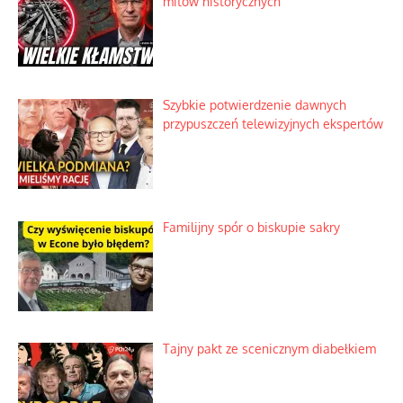
Szlachetna duma z historycznego
braku rozsądku
Najdroższy morski kranik na świecie
Ciemna strona podręcznikowych
mitów historycznych