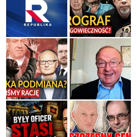
Boskie przestrogi na trudne czasy. Maryjna alternatywa dla
cyfrowego świata
Święte orędzia w cieniu smartfonów.
...
Popularne