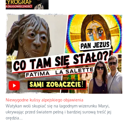
Szybkie potwierdzenie dawnych
przypuszczeń telewizyjnych ekspertów
Familijny spór o biskupie sakry
Tajny pakt ze scenicznym diabełkiem