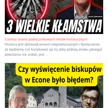
Szlachetna duma z historycznego braku rozsądku
Jednym z dziedzictw polskiej kontrreformacji jest skłonność do
oceniania wszystkiego w kategoriach moralnych, w tym
również polityki międzynarodowej, a
...