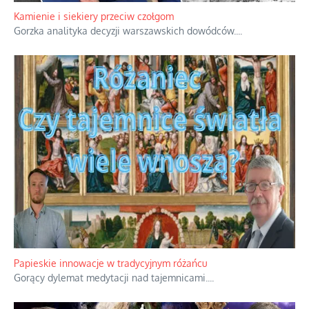
Familijny spór o biskupie sakry
Rodzinna polemika wokół sakr w Écône.
...
Kamienie i siekiery przeciw czołgom
Gorzka analityka decyzji warszawskich dowódców.
...