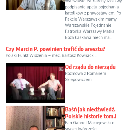
Warszawie Patriarchy Moskwy,
podpisanie apelu pojednania
katolików z prawosławiem. Po
Pakcie Warszawskim mamy
Warszawskie Pojednanie.
Patronka Warszawy Matka
Boża Łaskawa niech ma...
Czy Marcin P. powinien trafić do aresztu?
Polski Punkt Widzenia – mec. Bartosz Kownacki...
Od rządu do nierządu
Rozmowa z Romanem
Sklepowiczem...
Baśń jak niedźwiedź.
Polskie historie tom.I
Pan Gabriel Maciejewski o
swojej twórczości...