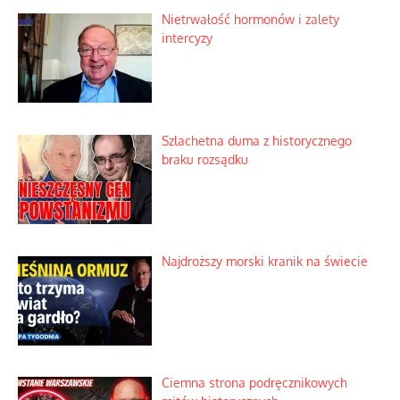
Ekspresowy kurs zbawienia z rodzinną
katastrofą
Dobre rady bez pytania o zdanie
Nietrwałość hormonów i zalety
intercyzy