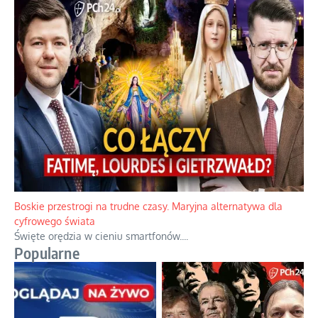
Papieskie innowacje w tradycyjnym różańcu
Gorący dylemat medytacji nad tajemnicami.
...