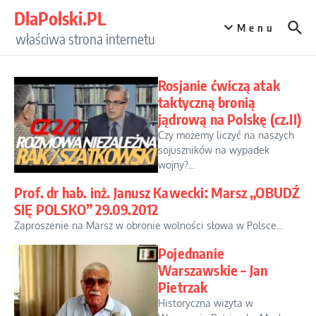
Przejdź do treści
DlaPolski.PL
Menu
właściwa strona internetu
Rosjanie ćwiczą atak
taktyczną bronią
jądrową na Polskę (cz.II)
Czy możemy liczyć na naszych
sojuszników na wypadek
wojny?...
Prof. dr hab. inż. Janusz Kawecki: Marsz „OBUDŹ
SIĘ POLSKO” 29.09.2012
Zaproszenie na Marsz w obronie wolności słowa w Polsce...
Pojednanie
Warszawskie – Jan
Pietrzak
Historyczna wizyta w