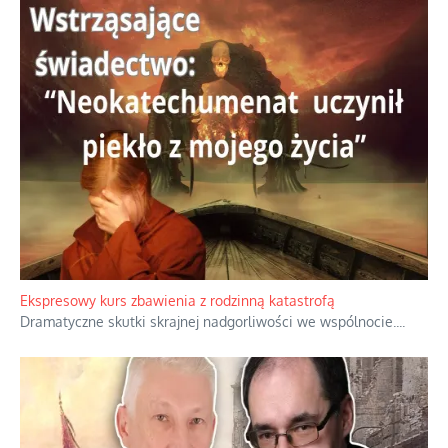
Niewygodne kulisy alpejskiego objawienia
Watykan woli skupiać się na łagodnym wizerunku Maryi,
ukrywając przed światem pełną i bardziej surową treść jej
orędzia.
...