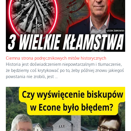
Ciemna strona podręcznikowych mitów historycznych
Historia jest doświadczeniem niepowtarzalnym i tłumaczenie,
że będziemy coś krytykować po to, żeby później znowu jakiegoś
powstania nie zrobili, jest
...