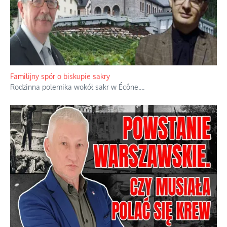
Familijny spór o biskupie sakry
Rodzinna polemika wokół sakr w Écône.
...