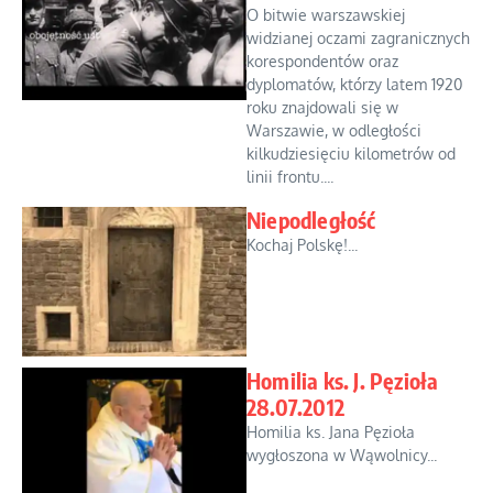
O bitwie warszawskiej
widzianej oczami zagranicznych
korespondentów oraz
dyplomatów, którzy latem 1920
roku znajdowali się w
Warszawie, w odległości
kilkudziesięciu kilometrów od
linii frontu....
Niepodległość
Kochaj Polskę!...
Homilia ks. J. Pęzioła
28.07.2012
Homilia ks. Jana Pęzioła
wygłoszona w Wąwolnicy...