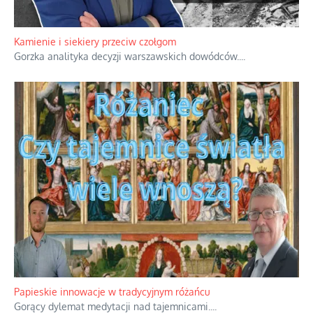
Kamienie i siekiery przeciw czołgom
Gorzka analityka decyzji warszawskich dowódców.
...
Papieskie innowacje w tradycyjnym różańcu
Gorący dylemat medytacji nad tajemnicami.
...