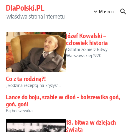
Przejdź do treści
DlaPolski.PL
Menu
właściwa strona internetu
Józef Kowalski –
człowiek historia
Ostatni żołnierz Bitwy
Warszawskiej 1920...
Co z tą rodziną?!
„Rodzina receptą na kryzys”...
Lance do boju, szable w dłoń – bolszewika goń,
goń, goń!
Bij bolszewika...
18. bitwa w dziejach
świata