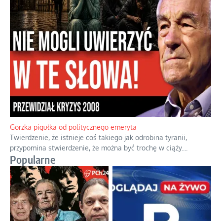
Gorzka pigułka od politycznego emeryta
Twierdzenie, że istnieje coś takiego jak odrobina tyranii,
przypomina stwierdzenie, że można być trochę w ciąży.
...
Popularne