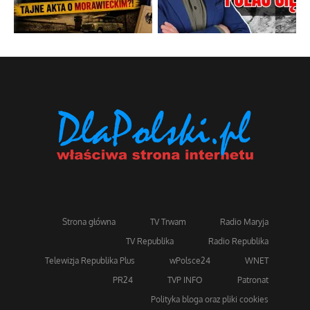
Strona główna
TV Trwam
Radio Maryja
TV Republika
Radio Republika
Telewizja Republika Plus
wPolsce24
WNET
PR24
TVP INFO
Patronat
Polityka bloga oraz pliki cookies