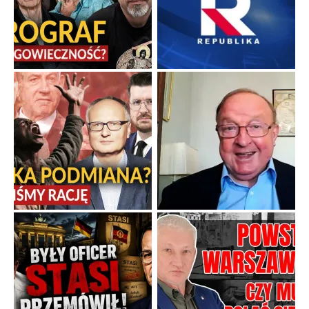
Gorzka pigułka od politycznego emeryta
Twierdzenie, że istnieje coś takiego jak odrobina tyranii,
przypomina stwierdzenie, że można być trochę w ciąży.
...
Popularne