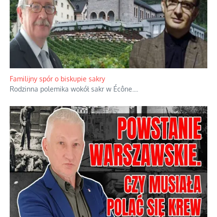
Ciemna strona podręcznikowych mitów historycznych
Historia jest doświadczeniem niepowtarzalnym i tłumaczenie,
że będziemy coś krytykować po to, żeby później znowu jakiegoś
powstania nie zrobili, jest
...