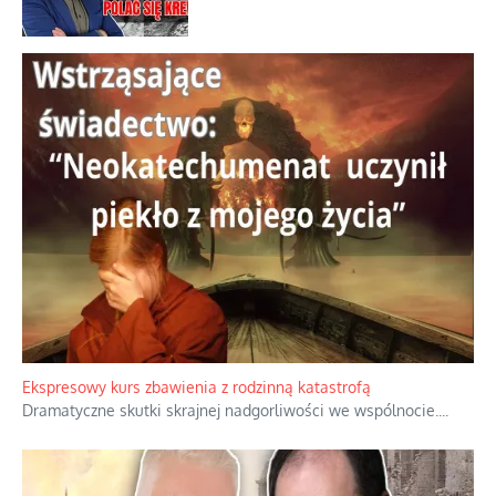
Familijny spór o biskupie sakry
Tajny pakt ze scenicznym diabełkiem
Kamienie i siekiery przeciw czołgom