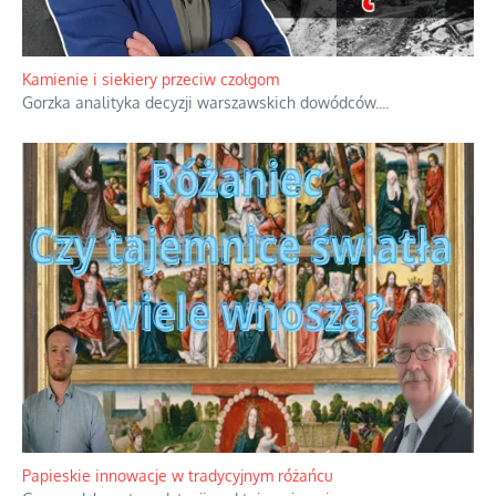
Familijny spór o biskupie sakry
Rodzinna polemika wokół sakr w Écône.
...
Kamienie i siekiery przeciw czołgom
Gorzka analityka decyzji warszawskich dowódców.
...