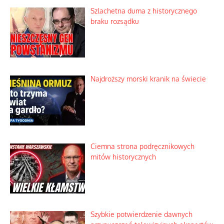
Dobre rady bez pytania o zdanie
Nietrwałość hormonów i zalety
intercyzy
Szlachetna duma z historycznego
braku rozsądku