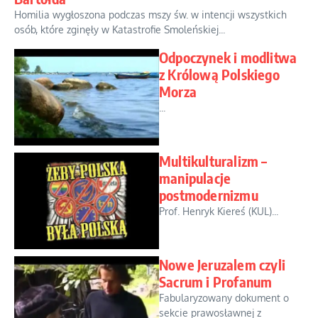
Homilia wygłoszona podczas mszy św. w intencji wszystkich
osób, które zginęły w Katastrofie Smoleńskiej...
Odpoczynek i modlitwa
z Królową Polskiego
Morza
...
Multikulturalizm –
manipulacje
postmodernizmu
Prof. Henryk Kiereś (KUL)...
Nowe Jeruzalem czyli
Sacrum i Profanum
Fabularyzowany dokument o
sekcie prawosławnej z