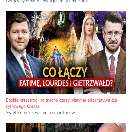
Papieskie innowacje w tradycyjnym różańcu
Gorący dylemat medytacji nad tajemnicami.
...