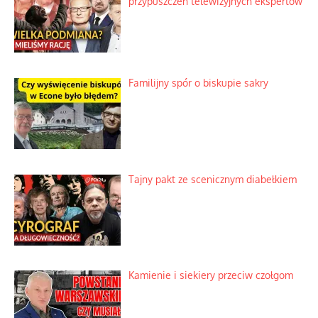
Najdroższy morski kranik na świecie
Ciemna strona podręcznikowych
mitów historycznych
Szybkie potwierdzenie dawnych
przypuszczeń telewizyjnych ekspertów