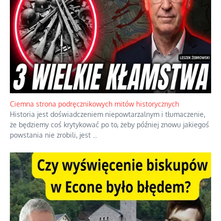
Szlachetna duma z historycznego braku rozsądku
Jednym z dziedzictw polskiej kontrreformacji jest skłonność do
oceniania wszystkiego w kategoriach moralnych, w tym
również polityki międzynarodowej, a
...