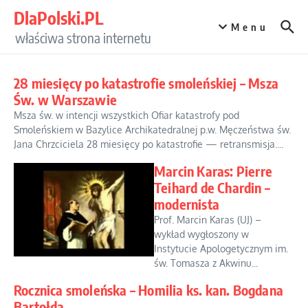
Przejdź do treści
DlaPolski.PL
Menu
właściwa strona internetu
28 miesięcy po katastrofie smoleńskiej – Msza
Św. w Warszawie
Msza św. w intencji wszystkich Ofiar katastrofy pod
Smoleńskiem w Bazylice Archikatedralnej p.w. Męczeństwa św.
Jana Chrzciciela 28 miesięcy po katastrofie — retransmisja....
Marcin Karas: Pierre
Teihard de Chardin –
modernista
Prof. Marcin Karas (UJ) –
wykład wygłoszony w
Instytucie Apologetycznym im.
św. Tomasza z Akwinu...
Rocznica smoleńska – Homilia ks. kan. Bogdana
Bartołda