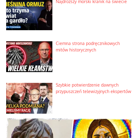
Nietrwałość hormonów i zalety
intercyzy
Szlachetna duma z historycznego
braku rozsądku
Najdroższy morski kranik na świecie