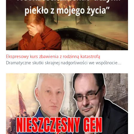
Niewygodne kulisy alpejskiego objawienia
Watykan woli skupiać się na łagodnym wizerunku Maryi,
ukrywając przed światem pełną i bardziej surową treść jej
orędzia.
...