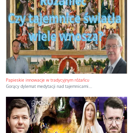
Kamienie i siekiery przeciw czołgom
Gorzka analityka decyzji warszawskich dowódców.
...