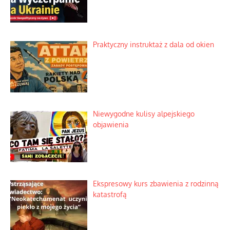
Lipski incydent i meandry strategii
Praktyczny instruktaż z dala od okien