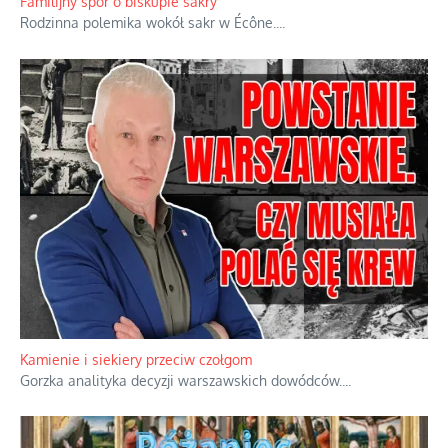
powstania nie zrobili, jest
...
Familijny spór o biskupie sakry
Rodzinna polemika wokół sakr w Écône.
...