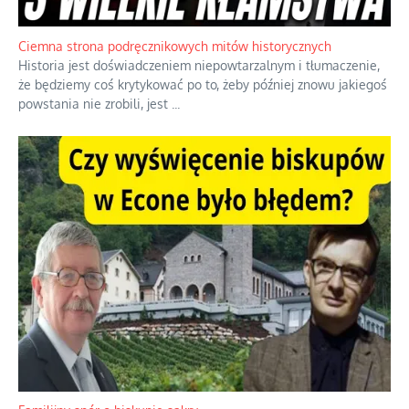
Jednym z dziedzictw polskiej kontrreformacji jest skłonność do
oceniania wszystkiego w kategoriach moralnych, w tym
również polityki międzynarodowej, a
...
Ciemna strona podręcznikowych mitów historycznych
Historia jest doświadczeniem niepowtarzalnym i tłumaczenie,
że będziemy coś krytykować po to, żeby później znowu jakiegoś