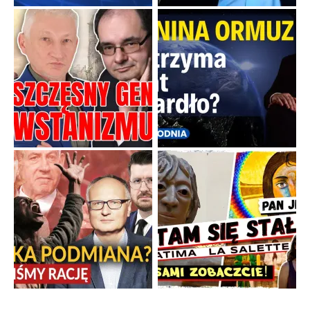
Boskie przestrogi na trudne czasy. Maryjna alternatywa dla
cyfrowego świata
Święte orędzia w cieniu smartfonów.
...
Popularne