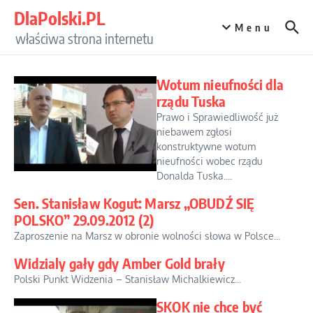
Przejdź do treści
DlaPolski.PL
Menu
właściwa strona internetu
Wotum nieufności dla
rządu Tuska
Prawo i Sprawiedliwość już
niebawem zgłosi
konstruktywne wotum
nieufności wobec rządu
Donalda Tuska....
Sen. Stanisław Kogut: Marsz „OBUDŹ SIĘ
POLSKO” 29.09.2012 (2)
Zaproszenie na Marsz w obronie wolności słowa w Polsce...
Widzialy gały gdy Amber Gold brały
Polski Punkt Widzenia – Stanisław Michalkiewicz...
SKOK nie chce być