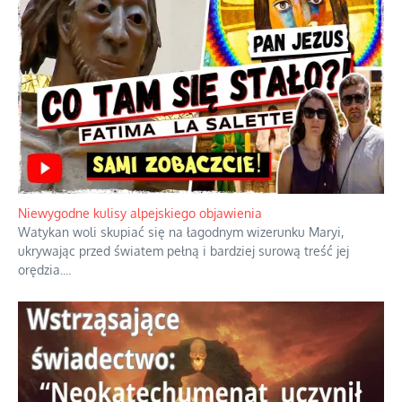
Ciemna strona podręcznikowych
mitów historycznych
Szybkie potwierdzenie dawnych
przypuszczeń telewizyjnych ekspertów