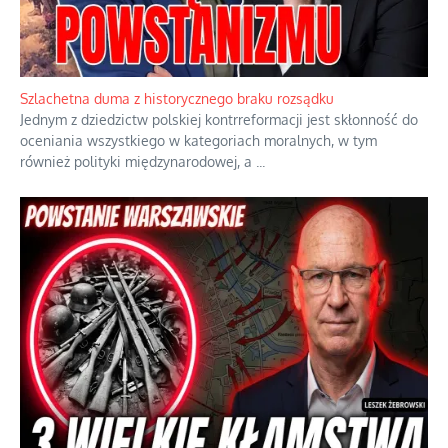
Ekspresowy kurs zbawienia z rodzinną katastrofą
Dramatyczne skutki skrajnej nadgorliwości we wspólnocie.
...
Szlachetna duma z historycznego braku rozsądku