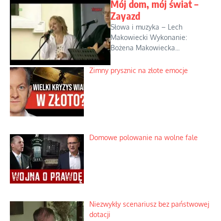
Mój dom, mój świat –
Zayazd
Słowa i muzyka – Lech
Makowiecki Wykonanie:
Bożena Makowiecka...