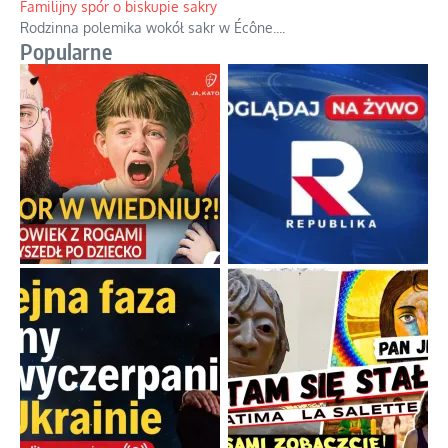
powstania nie zrobili, jest
...
Familijny spór o biskupie sakry
Rodzinna polemika wokół sakr w Écône.
...
Popularne