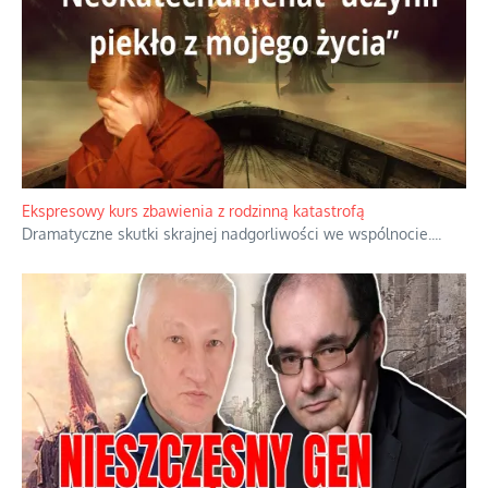
Niewygodne kulisy alpejskiego objawienia
Watykan woli skupiać się na łagodnym wizerunku Maryi,
ukrywając przed światem pełną i bardziej surową treść jej
orędzia.
...