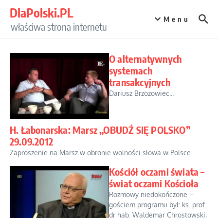
Przejdź do treści
DlaPolski.PL
Menu
właściwa strona internetu
O alternatywnych
systemach
transakcyjnych
Dariusz Brzozowiec...
H. Łabonarska: Marsz „OBUDŹ SIĘ POLSKO”
29.09.2012
Zaproszenie na Marsz w obronie wolności słowa w Polsce...
Kościół oczami świata –
świat oczami Kościoła
Rozmowy niedokończone –
gościem programu był: ks. prof.
dr hab. Waldemar Chrostowski,