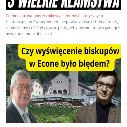
Jednym z dziedzictw polskiej kontrreformacji jest skłonność do
oceniania wszystkiego w kategoriach moralnych, w tym
również polityki międzynarodowej, a
...
Ciemna strona podręcznikowych mitów historycznych
Historia jest doświadczeniem niepowtarzalnym i tłumaczenie,
że będziemy coś krytykować po to, żeby później znowu jakiegoś