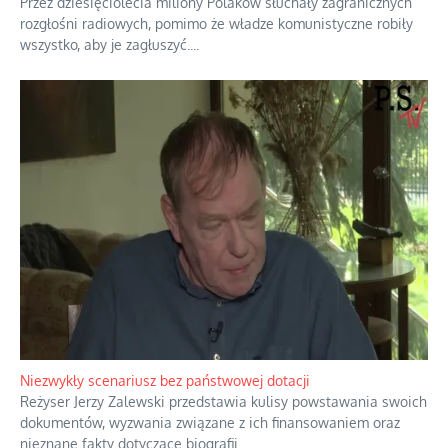
Domowe polowanie na wolne fale
Przez dziesięciolecia miliony Polaków słuchały zagranicznych
rozgłośni radiowych, pomimo że władze komunistyczne robiły
wszystko, aby je zagłuszyć.
...