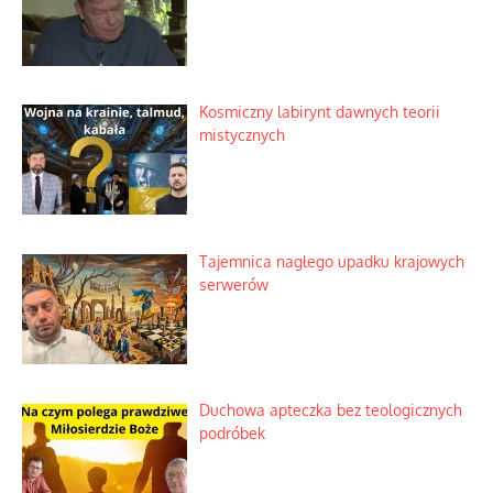
Zimny prysznic na złote emocje
Domowe polowanie na wolne fale
Niezwykły scenariusz bez państwowej
dotacji
Kosmiczny labirynt dawnych teorii