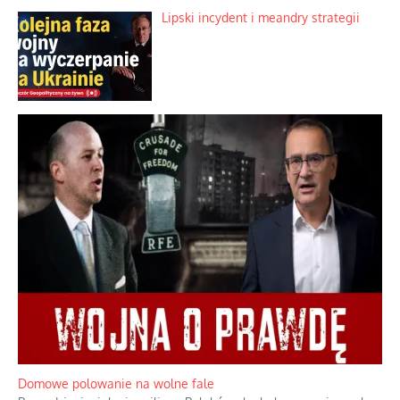
Rogaty wysłannik wiedeńskiej opieki
społecznej
Mrożony owocowy zawrót głowy w
marketach
Lipski incydent i meandry strategii