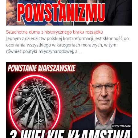
Ekspresowy kurs zbawienia z rodzinną katastrofą
Dramatyczne skutki skrajnej nadgorliwości we wspólnocie.
...
Szlachetna duma z historycznego braku rozsądku