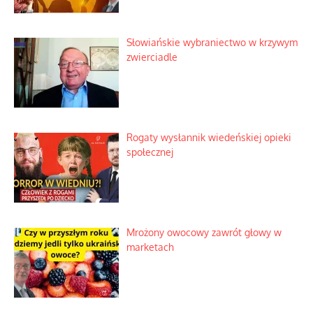
mistycznych
Tajemnica nagłego upadku krajowych
serwerów
Duchowa apteczka bez teologicznych
podróbek
Słowiańskie wybraniectwo w krzywym
zwierciadle