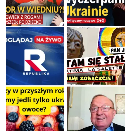
Familijny spór o biskupie sakry
Rodzinna polemika wokół sakr w Écône.
...
Popularne