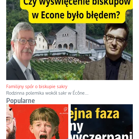
Ciemna strona podręcznikowych mitów historycznych
Historia jest doświadczeniem niepowtarzalnym i tłumaczenie,
że będziemy coś krytykować po to, żeby później znowu jakiegoś
powstania nie zrobili, jest
...