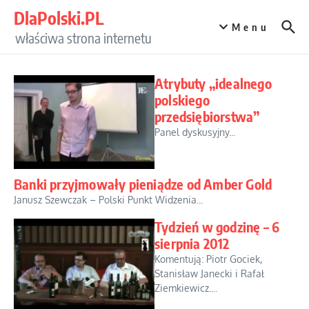
Przejdź do treści
DlaPolski.PL
Menu
właściwa strona internetu
Atrybuty „idealnego
polskiego
przedsiębiorstwa”
Panel dyskusyjny...
Banki przyjmowały pieniądze od Amber Gold
Janusz Szewczak – Polski Punkt Widzenia...
Tydzień w godzinę – 6
sierpnia 2012
Komentują: Piotr Gociek,
Stanisław Janecki i Rafał
Ziemkiewicz....