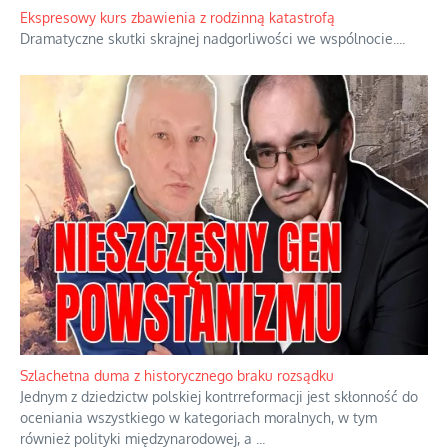
ukrywając przed światem pełną i bardziej surową treść jej
orędzia.
...
Ekspresowy kurs zbawienia z rodzinną katastrofą
Dramatyczne skutki skrajnej nadgorliwości we wspólnocie.
...