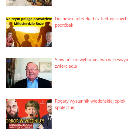
dotacji
Kosmiczny labirynt dawnych teorii
mistycznych
Tajemnica nagłego upadku krajowych
serwerów
Duchowa apteczka bez teologicznych
podróbek