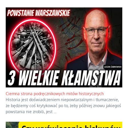
Szlachetna duma z historycznego braku rozsądku
Jednym z dziedzictw polskiej kontrreformacji jest skłonność do
oceniania wszystkiego w kategoriach moralnych, w tym
również polityki międzynarodowej, a
...