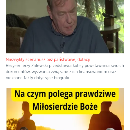
Domowe polowanie na wolne fale
Przez dziesięciolecia miliony Polaków słuchały zagranicznych
rozgłośni radiowych, pomimo że władze komunistyczne robiły
wszystko, aby je zagłuszyć.
...