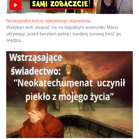
Duchowa apteczka bez teologicznych podróbek
Instrukcja obsługi łaski z ominięciem duchowych skrótów.
...
Niewygodne kulisy alpejskiego objawienia
Watykan woli skupiać się na łagodnym wizerunku Maryi,