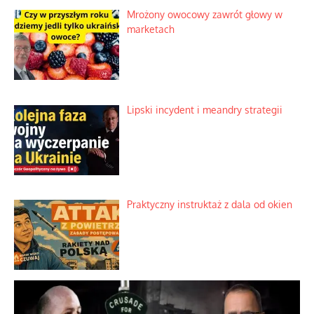
Słowiańskie wybraniectwo w krzywym
zwierciadle
Rogaty wysłannik wiedeńskiej opieki
społecznej
Mrożony owocowy zawrót głowy w
marketach