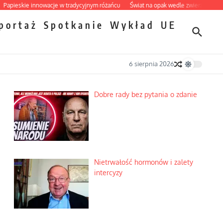
eskie innowacje w tradycyjnym różańcu
Świat na opak wedle zwierząt
Dobre r
portaż
Spotkanie
Wykład
UE
6 sierpnia 2026
Dobre rady bez pytania o zdanie
Nietrwałość hormonów i zalety
intercyzy