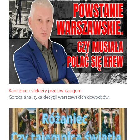
Kamienie i siekiery przeciw czołgom
Gorzka analityka decyzji warszawskich dowódców.
...