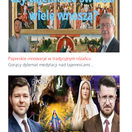
Papieskie innowacje w tradycyjnym różańcu
Gorący dylemat medytacji nad tajemnicami.
...