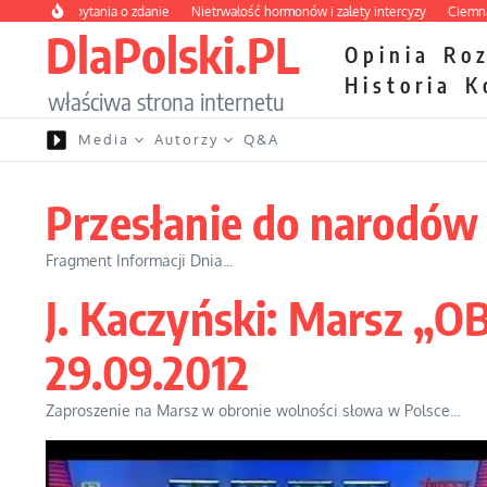
Przejdź do treści
dy bez pytania o zdanie
Nietrwałość hormonów i zalety intercyzy
Ciemna stro
DlaPolski.PL
Opinia
Ro
Historia
K
właściwa strona internetu
Media
Autorzy
Q&A
Przesłanie do narodów P
Fragment Informacji Dnia...
J. Kaczyński: Marsz „
29.09.2012
Zaproszenie na Marsz w obronie wolności słowa w Polsce...