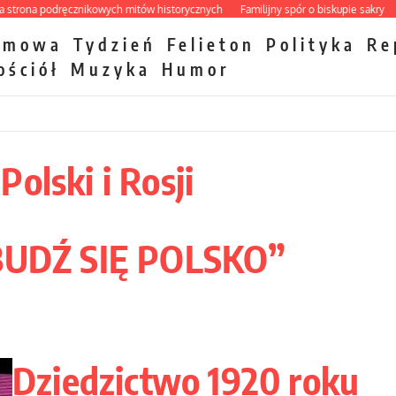
na podręcznikowych mitów historycznych
Familijny spór o biskupie sakry
Papi
zmowa
Tydzień
Felieton
Polityka
Re
ościół
Muzyka
Humor
olski i Rosji
OBUDŹ SIĘ POLSKO”
Dziedzictwo 1920 roku