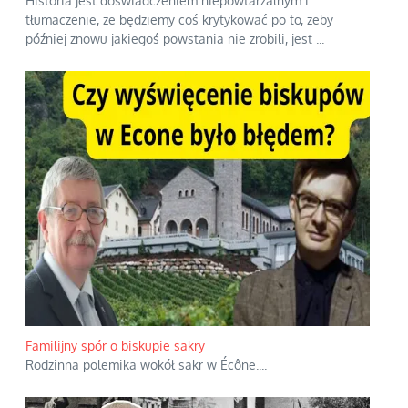
Historia jest doświadczeniem niepowtarzalnym i
tłumaczenie, że będziemy coś krytykować po to, żeby
później znowu jakiegoś powstania nie zrobili, jest
...
Familijny spór o biskupie sakry
Rodzinna polemika wokół sakr w Écône.
...