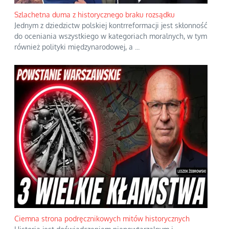
Szlachetna duma z historycznego braku rozsądku
Jednym z dziedzictw polskiej kontrreformacji jest skłonność
do oceniania wszystkiego w kategoriach moralnych, w tym
również polityki międzynarodowej, a
...
Ciemna strona podręcznikowych mitów historycznych