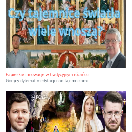
Kamienie i siekiery przeciw czołgom
Gorzka analityka decyzji warszawskich dowódców.
...