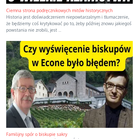
oceniania wszystkiego w kategoriach moralnych, w tym
również polityki międzynarodowej, a
...
Ciemna strona podręcznikowych mitów historycznych
Historia jest doświadczeniem niepowtarzalnym i tłumaczenie,
że będziemy coś krytykować po to, żeby później znowu jakiegoś
powstania nie zrobili, jest
...