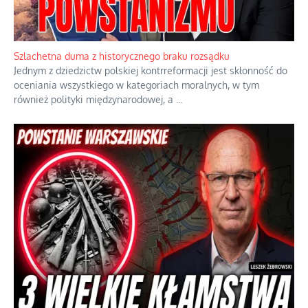
Ekspresowy kurs zbawienia z rodzinną katastrofą
Dramatyczne skutki skrajnej nadgorliwości we wspólnocie.
...
Szlachetna duma z historycznego braku rozsądku
Jednym z dziedzictw polskiej kontrreformacji jest skłonność do