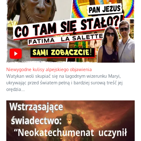
Szlachetna duma z historycznego
braku rozsądku
Najdroższy morski kranik na świecie