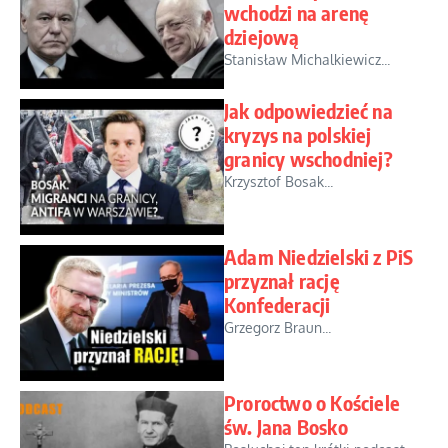
wchodzi na arenę
dziejową
Stanisław Michalkiewicz...
Jak odpowiedzieć na
kryzys na polskiej
granicy wschodniej?
Krzysztof Bosak...
Adam Niedzielski z PiS
przyznał rację
Konfederacji
Grzegorz Braun...
Proroctwo o Kościele
św. Jana Bosko