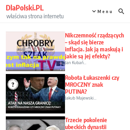
Przejdź do treści
DlaPolski.PL
Menu
właściwa strona internetu
Nikczemność rządzących
– skąd się bierze
inflacja. Jak ją maskują i
jakie są jej efekty?
Jan Kubań...
Robota Łukaszenki czy
MROCZNY znak
PUTINA?
Jakub Majewski...
Trzecie pokolenie
ubeckich dynastii