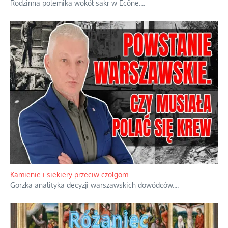
Familijny spór o biskupie sakry
Rodzinna polemika wokół sakr w Écône.
...