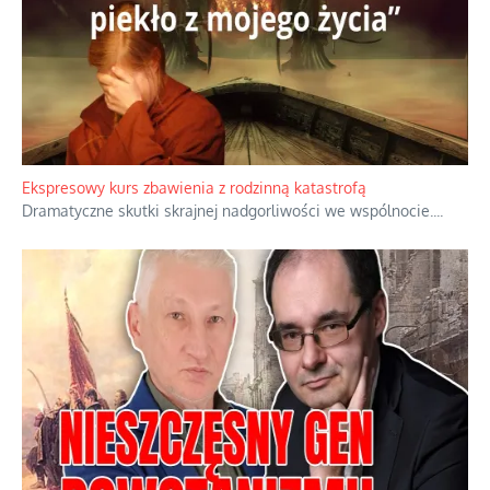
Niewygodne kulisy alpejskiego objawienia
Watykan woli skupiać się na łagodnym wizerunku Maryi,
ukrywając przed światem pełną i bardziej surową treść jej
orędzia.
...