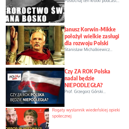
Posłuchaj ten krótki podcast...
Janusz Korwin-Mikke
położył wielkie zasługi
dla rozwoju Polski
Stanisław Michalkiewicz...
Czy ZA ROK Polska
nadal będzie
NIEPODLEGŁA?
Prof. Grzegorz Górski...