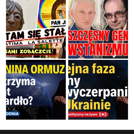
Boskie przestrogi na trudne czasy. Maryjna alternatywa dla
cyfrowego świata
Święte orędzia w cieniu smartfonów.
...
Popularne