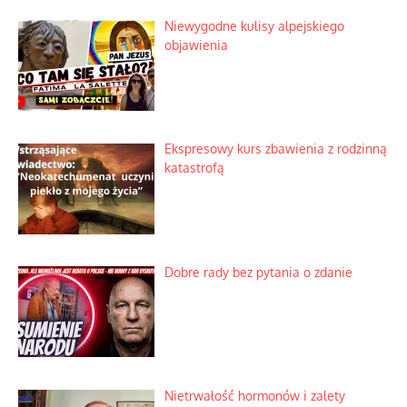
Lipski incydent i meandry strategii
Praktyczny instruktaż z dala od okien
Niewygodne kulisy alpejskiego
objawienia