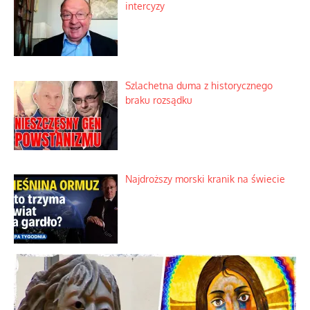
Ekspresowy kurs zbawienia z rodzinną
katastrofą
Dobre rady bez pytania o zdanie
Nietrwałość hormonów i zalety
intercyzy