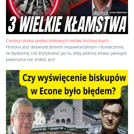
Szlachetna duma z historycznego braku rozsądku
Jednym z dziedzictw polskiej kontrreformacji jest skłonność do
oceniania wszystkiego w kategoriach moralnych, w tym
również polityki międzynarodowej, a
...