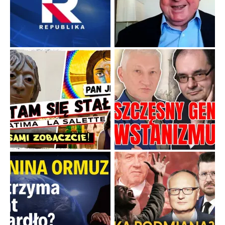
Boskie przestrogi na trudne czasy. Maryjna alternatywa dla
cyfrowego świata
Święte orędzia w cieniu smartfonów.
...
Popularne