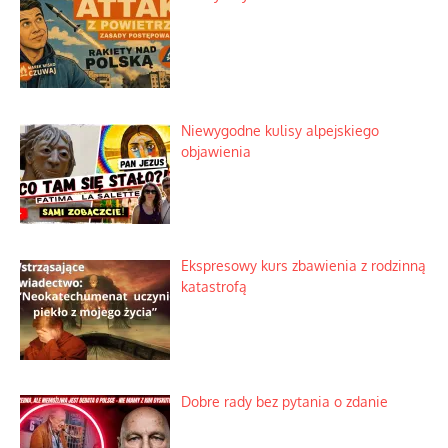
Mrożony owocowy zawrót głowy w
marketach
Lipski incydent i meandry strategii
Praktyczny instruktaż z dala od okien