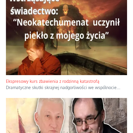
Niewygodne kulisy alpejskiego objawienia
Watykan woli skupiać się na łagodnym wizerunku Maryi,
ukrywając przed światem pełną i bardziej surową treść jej
orędzia.
...