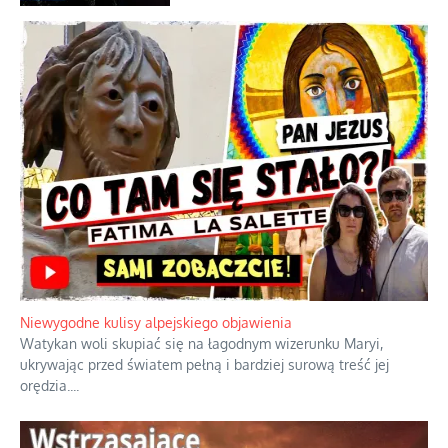
intercyzy
Szlachetna duma z historycznego
braku rozsądku
Najdroższy morski kranik na świecie