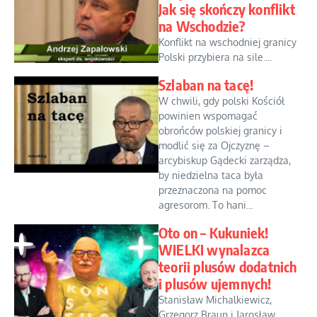
Jak się skończy konflikt
na Wschodzie?
Konflikt na wschodniej granicy
Polski przybiera na sile....
Szlaban na tacę!
W chwili, gdy polski Kościół
powinien wspomagać
obrońców polskiej granicy i
modlić się za Ojczyznę –
arcybiskup Gądecki zarządza,
by niedzielna taca była
przeznaczona na pomoc
agresorom. To hani...
Oto on – Kukuniek!
WIELKI wynalazca
teorii plusów dodatnich
i plusów ujemnych!
Stanisław Michalkiewicz,
Grzegorz Braun i Jarosław