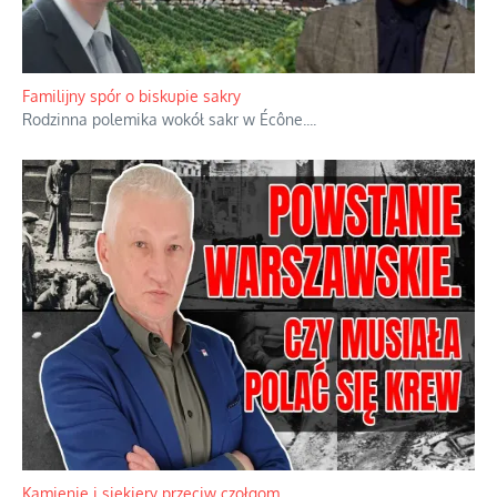
Ciemna strona podręcznikowych mitów historycznych
Historia jest doświadczeniem niepowtarzalnym i tłumaczenie,
że będziemy coś krytykować po to, żeby później znowu jakiegoś
powstania nie zrobili, jest
...
Familijny spór o biskupie sakry