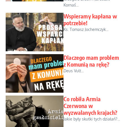
Kornaś...
Wspieramy kapłana w
potrzebie!
Ks. Tomasz Jochemczyk...
Dlaczego mam problem
z Komunią na rękę?
Deus Vult...
Co robiła Armia
Czerwona w
wyzwalanych krajach?
Jakie były skutki tych działań?...