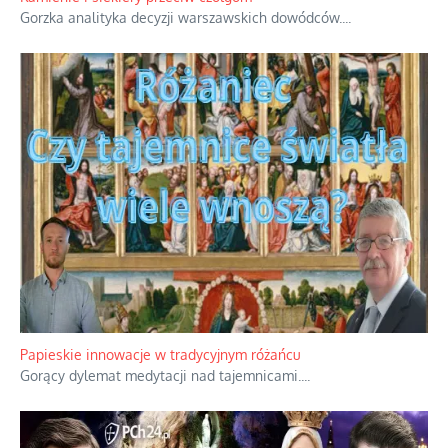
Rodzinna polemika wokół sakr w Écône.
...
Kamienie i siekiery przeciw czołgom
Gorzka analityka decyzji warszawskich dowódców.
...