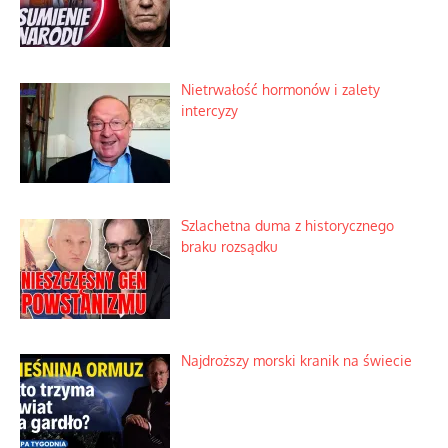
Niewygodne kulisy alpejskiego
objawienia
Ekspresowy kurs zbawienia z rodzinną
katastrofą
Dobre rady bez pytania o zdanie
Nietrwałość hormonów i zalety