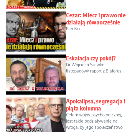
Cezar: Miecz i prawo nie
działają równocześnie
Pan Nikt...
Eskalacja czy pokój?
Dr Wojciech Szewko i
listopadowy raport z Białorusi...
Apokalipsa, segregacja i
piąta kolumna
Celem wojny psychologicznej,
jest takie oddziaływanie na
wroga, by jego społeczeństwo