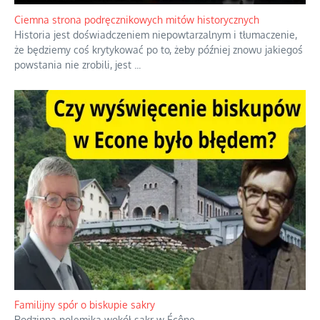
Ciemna strona podręcznikowych mitów historycznych
Historia jest doświadczeniem niepowtarzalnym i tłumaczenie,
że będziemy coś krytykować po to, żeby później znowu jakiegoś
powstania nie zrobili, jest
...
Familijny spór o biskupie sakry
Rodzinna polemika wokół sakr w Écône.
...