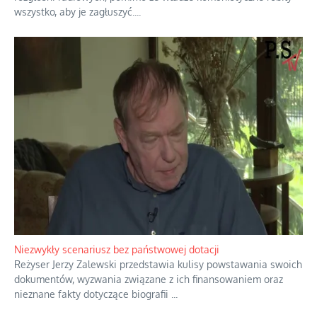
wszystko, aby je zagłuszyć.
...
Niezwykły scenariusz bez państwowej dotacji
Reżyser Jerzy Zalewski przedstawia kulisy powstawania swoich
dokumentów, wyzwania związane z ich finansowaniem oraz
nieznane fakty dotyczące biografii
...