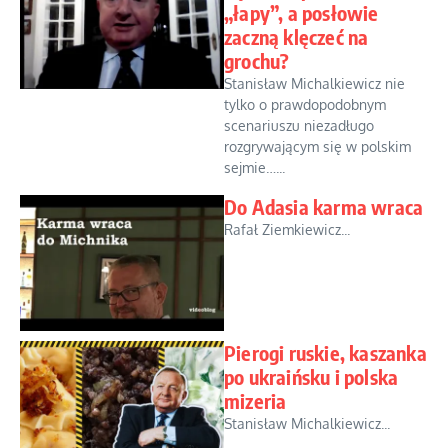
„łapy”, a posłowie
zaczną klęczeć na
grochu?
Stanisław Michalkiewicz nie
tylko o prawdopodobnym
scenariuszu niezadługo
rozgrywającym się w polskim
sejmie…...
Do Adasia karma wraca
Rafał Ziemkiewicz...
Pierogi ruskie, kaszanka
po ukraińsku i polska
mizeria
Stanisław Michalkiewicz...