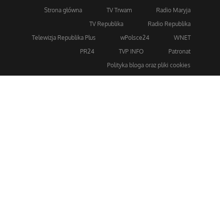
Strona główna
TV Trwam
Radio Maryja
TV Republika
Radio Republika
Telewizja Republika Plus
wPolsce24
WNET
PR24
TVP INFO
Patronat
Polityka bloga oraz pliki cookies
Dla bezpieczeństwa stosujemy 256-bitowe szyfrowanie
SSL