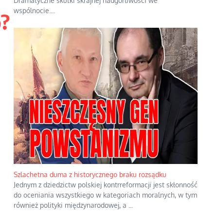
Dramatyczne skutki skrajnej nadgorliwości we
wspólnocie.
...
o?
Szlachetna duma z historycznego braku rozsądku
Jednym z dziedzictw polskiej kontrreformacji jest skłonność
do oceniania wszystkiego w kategoriach moralnych, w tym
również polityki międzynarodowej, a
...