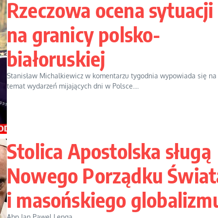
Rzeczowa ocena sytuacji
na granicy polsko-
białoruskiej
Stanisław Michalkiewicz w komentarzu tygodnia wypowiada się na
temat wydarzeń mijających dni w Polsce....
Stolica Apostolska sługą
Nowego Porządku Świat
i masońskiego globalizm
Abp Jan Pawel Lenga...