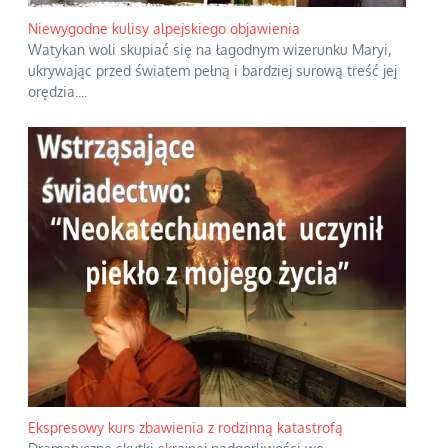
Niewygodne kulisy alpejskiego objawienia
Watykan woli skupiać się na łagodnym wizerunku Maryi,
ukrywając przed światem pełną i bardziej surową treść jej
orędzia.
...
Ekspresowy kurs zbawienia z rodzinną katastrofą