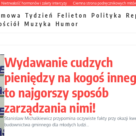
łość hormonów i zalety intercyzy
Ciemna strona podręcznikowych mitów histor
zmowa
Tydzień
Felieton
Polityka
Re
ościół
Muzyka
Humor
Wydawanie cudzych
pieniędzy na kogoś inne
to najgorszy sposób
zarządzania nimi!
Stanisław Michalkiewicz przypomina oczywiste fakty przy okazji kwe
budownictwa gminnego dla młodych ludzi...