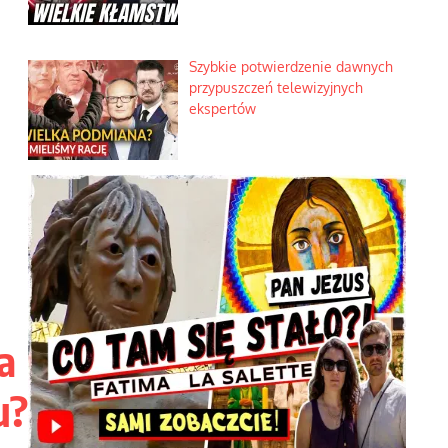
Szybkie potwierdzenie dawnych
przypuszczeń telewizyjnych
ekspertów
a
u?