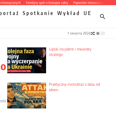
ycznych
Familijny spór o biskupie sakry
Papieskie innowacje w tradycyjnym ró
portaż
Spotkanie
Wykład
UE
7 sierpnia 2026
Lipski incydent i meandry
strategii
go
Praktyczny instruktaż z dala od
okien
stii