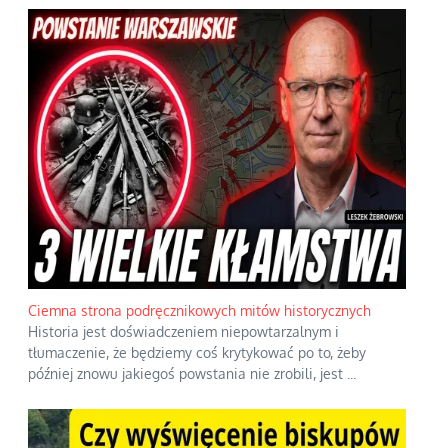
Ciemna strona podręcznikowych mitów historycznych
Historia jest doświadczeniem niepowtarzalnym i
tłumaczenie, że będziemy coś krytykować po to, żeby
później znowu jakiegoś powstania nie zrobili, jest
...