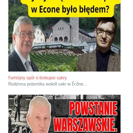
Familijny spór o biskupie sakry
Rodzinna polemika wokół sakr w Écône.
...