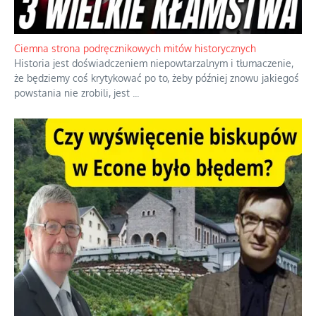
Szlachetna duma z historycznego braku rozsądku
Jednym z dziedzictw polskiej kontrreformacji jest skłonność do
oceniania wszystkiego w kategoriach moralnych, w tym
również polityki międzynarodowej, a
...
Ciemna strona podręcznikowych mitów historycznych
Historia jest doświadczeniem niepowtarzalnym i tłumaczenie,