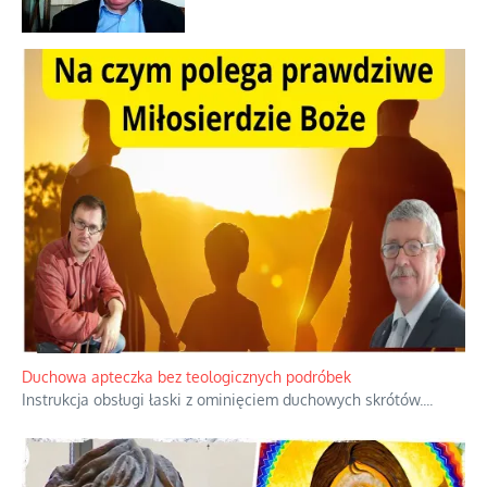
Ekspresowy kurs zbawienia z rodzinną
katastrofą
Dobre rady bez pytania o zdanie
Nietrwałość hormonów i zalety
intercyzy