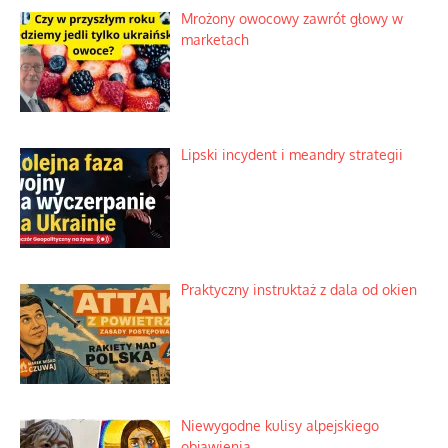
Słowiańskie wybraniectwo w krzywym
zwierciadle
Rogaty wysłannik wiedeńskiej opieki
społecznej
Mrożony owocowy zawrót głowy w
marketach