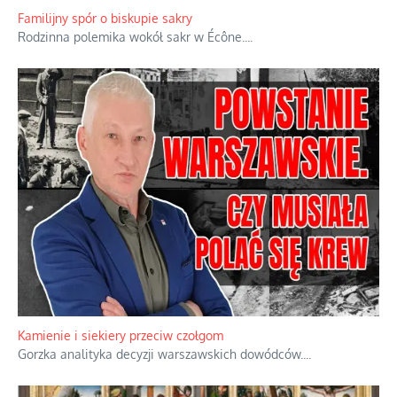
że będziemy coś krytykować po to, żeby później znowu jakiegoś
powstania nie zrobili, jest
...
Familijny spór o biskupie sakry
Rodzinna polemika wokół sakr w Écône.
...