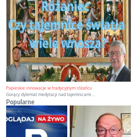
Kamienie i siekiery przeciw czołgom
Gorzka analityka decyzji warszawskich dowódców.
...