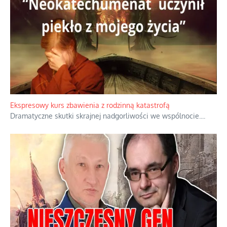
Niewygodne kulisy alpejskiego objawienia
Watykan woli skupiać się na łagodnym wizerunku Maryi,
ukrywając przed światem pełną i bardziej surową treść jej
orędzia.
...