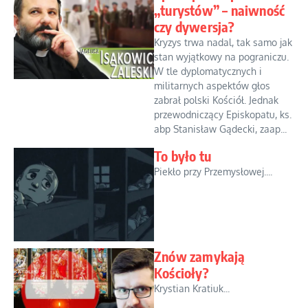
„turystów” – naiwność
czy dywersja?
Kryzys trwa nadal, tak samo jak
stan wyjątkowy na pograniczu.
W tle dyplomatycznych i
militarnych aspektów głos
zabrał polski Kościół. Jednak
przewodniczący Episkopatu, ks.
abp Stanisław Gądecki, zaap...
To było tu
Piekło przy Przemysłowej....
Znów zamykają
Kościoły?
Krystian Kratiuk...