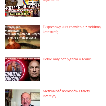
Lipski incydent i meandry strategii
Praktyczny instruktaż z dala od okien
Niewygodne kulisy alpejskiego
objawienia