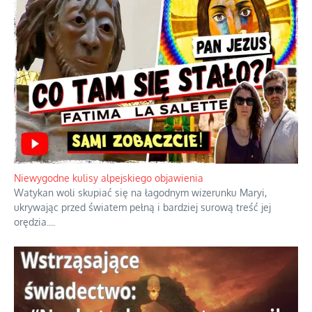
Duchowa apteczka bez teologicznych podróbek
Instrukcja obsługi łaski z ominięciem duchowych skrótów.
...