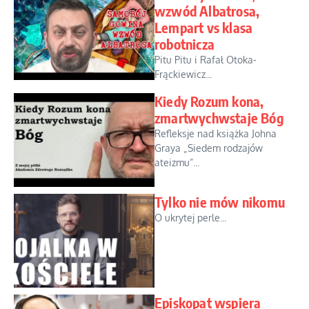
wzwód Albatrosa,
Lempart vs klasa
robotnicza
Pitu Pitu i Rafał Otoka-
Frąckiewicz...
Kiedy Rozum kona,
zmartwychwstaje Bóg
Refleksje nad książka Johna
Graya „Siedem rodzajów
ateizmu”...
Tylko nie mów nikomu
O ukrytej perle...
Episkopat wspiera