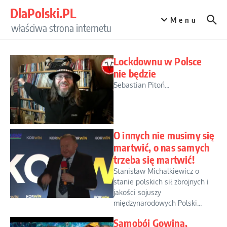
Przejdź do treści
DlaPolski.PL
Menu
właściwa strona internetu
Lockdownu w Polsce
nie będzie
Sebastian Pitoń...
O innych nie musimy się
martwić, o nas samych
trzeba się martwić!
Stanisław Michalkiewicz o
stanie polskich sił zbrojnych i
jakości sojuszy
międzynarodowych Polski...
Samobój Gowina,