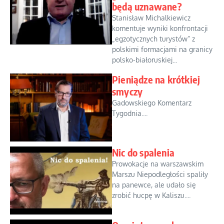
będą uznawane?
Stanisław Michalkiewicz
komentuje wyniki konfrontacji
„egzotycznych turystów” z
polskimi formacjami na granicy
polsko-białoruskiej...
Pieniądze na krótkiej
smyczy
Gadowskiego Komentarz
Tygodnia....
Nic do spalenia
Prowokacje na warszawskim
Marszu Niepodległości spaliły
na panewce, ale udało się
zrobić hucpę w Kaliszu....