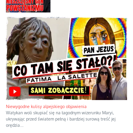
Dobre rady bez pytania o zdanie
Nietrwałość hormonów i zalety
intercyzy
Szlachetna duma z historycznego
braku rozsądku