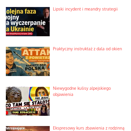
Rogaty wysłannik wiedeńskiej opieki
społecznej
Mrożony owocowy zawrót głowy w
marketach
Lipski incydent i meandry strategii