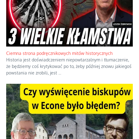
Szlachetna duma z historycznego braku rozsądku
Jednym z dziedzictw polskiej kontrreformacji jest skłonność do
oceniania wszystkiego w kategoriach moralnych, w tym
również polityki międzynarodowej, a
...