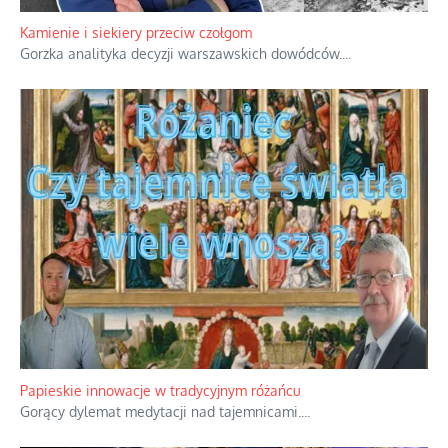
Familijny spór o biskupie sakry
Rodzinna polemika wokół sakr w Écône.
...
Kamienie i siekiery przeciw czołgom
Gorzka analityka decyzji warszawskich dowódców.
...