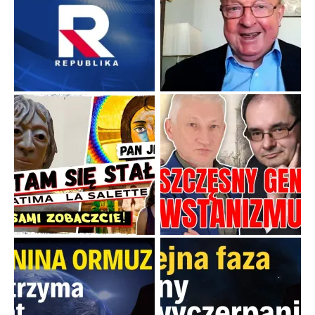
Boskie przestrogi na trudne czasy. Maryjna alternatywa dla
cyfrowego świata
Święte orędzia w cieniu smartfonów.
...
Popularne