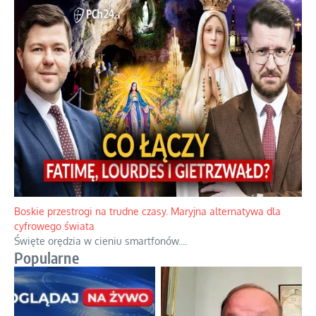
Papieskie innowacje w tradycyjnym różańcu
Gorący dylemat medytacji nad tajemnicami.
...