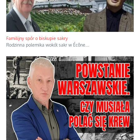
Ciemna strona podręcznikowych mitów historycznych
Historia jest doświadczeniem niepowtarzalnym i tłumaczenie,
że będziemy coś krytykować po to, żeby później znowu jakiegoś
powstania nie zrobili, jest
...