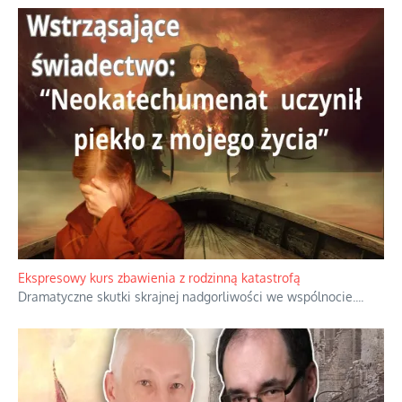
Niewygodne kulisy alpejskiego objawienia
Watykan woli skupiać się na łagodnym wizerunku Maryi,
ukrywając przed światem pełną i bardziej surową treść jej
orędzia.
...