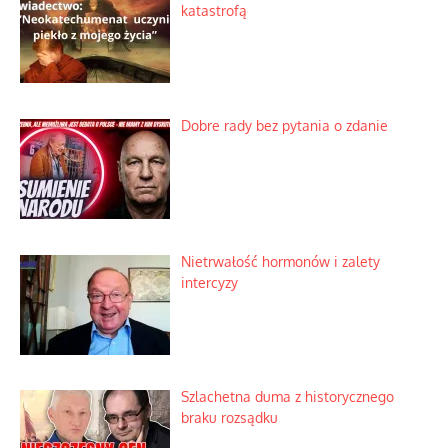
Praktyczny instruktaż z dala od okien
Niewygodne kulisy alpejskiego
objawienia
Ekspresowy kurs zbawienia z rodzinną
katastrofą