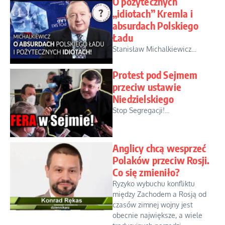
O pożytecznych
„idiotach” Kremla i
absurdach Polskiego
Ładu
Stanisław Michalkiewicz...
Protest pod Sejmem
przeciw ustawie
Niedzielskiego
Stop Segregacji!...
Anglicy chcą wesprzeć
Polaków przeciw Rosji.
Co się zmieniło?
Ryzyko wybuchu konfliktu
między Zachodem a Rosją od
czasów zimnej wojny jest
obecnie największe, a wiele