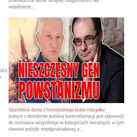
Dramatyczne skutki skrajnej nadgorliwości we
wspólnocie.
...
tóra
h
Szlachetna duma z historycznego braku rozsądku
Jednym z dziedzictw polskiej kontrreformacji jest skłonność
do oceniania wszystkiego w kategoriach moralnych, w tym
również polityki międzynarodowej, a
...