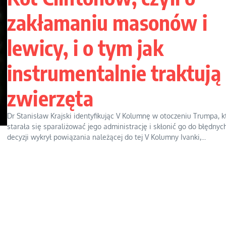
zakłamaniu masonów i
lewicy, i o tym jak
instrumentalnie traktują
zwierzęta
Dr Stanisław Krajski identyfikując V Kolumnę w otoczeniu Trumpa, k
starała się sparaliżować jego administrację i skłonić go do błędnyc
decyzji wykrył powiązania należącej do tej V Kolumny Ivanki,...