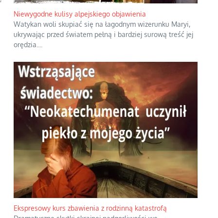
Niewygodne kulisy alpejskiego objawienia
Watykan woli skupiać się na łagodnym wizerunku Maryi,
ukrywając przed światem pełną i bardziej surową treść jej
orędzia.
...
Ekspresowy kurs zbawienia z rodzinną katastrofą