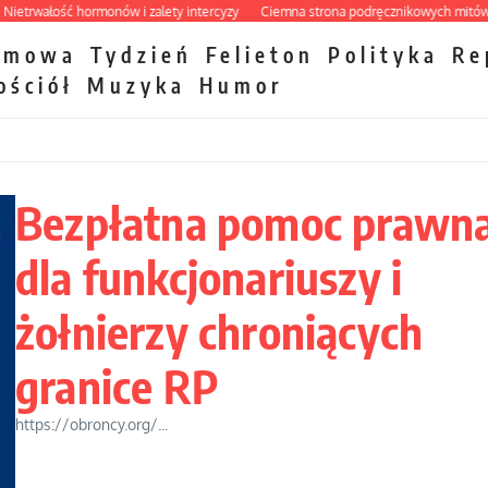
wałość hormonów i zalety intercyzy
Ciemna strona podręcznikowych mitów histo
zmowa
Tydzień
Felieton
Polityka
Re
ościół
Muzyka
Humor
Bezpłatna pomoc prawn
dla funkcjonariuszy i
żołnierzy chroniących
granice RP
https://obroncy.org/...