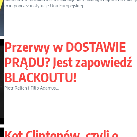
m.in poprzez instytucje Unii Europejskiej....
Przerwy w DOSTAWIE
PRĄDU? Jest zapowiedź
BLACKOUTU!
Piotr Relich i Filip Adamus...
Kot Clintonów, czyli o