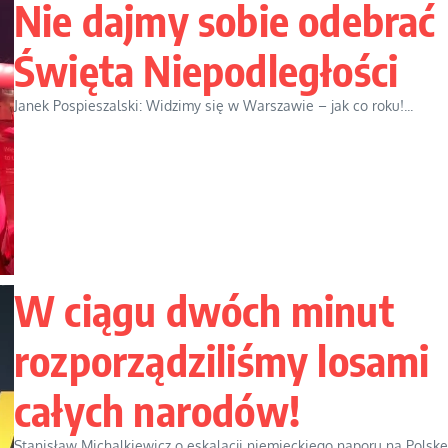
Nie dajmy sobie odebrać
Święta Niepodległości
Janek Pospieszalski: Widzimy się w Warszawie – jak co roku!...
W ciągu dwóch minut
rozporządziliśmy losami
całych narodów!
Stanisław Michalkiewicz o eskalacji niemieckiego naporu na Polskę