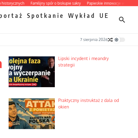
rycznych
Familijny spór o biskupie sakry
Papieskie innowacje w tradycyjnym 
portaż
Spotkanie
Wykład
UE
7 sierpnia 2026
a
Lipski incydent i meandry
strategii
Praktyczny instruktaż z dala od
okien