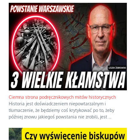
Ciemna strona podręcznikowych mitów historycznych
Historia jest doświadczeniem niepowtarzalnym i
tłumaczenie, że będziemy coś krytykować po to, żeby
później znowu jakiegoś powstania nie zrobili, jest
...