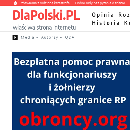
Przejdź do treści
y kurs zbawienia z rodzinną katastrofą
Dobre rady bez pytania o zdanie
Nietr
DlaPolski.PL
Opinia
Ro
Historia
K
właściwa strona internetu
Media
Autorzy
Q&A