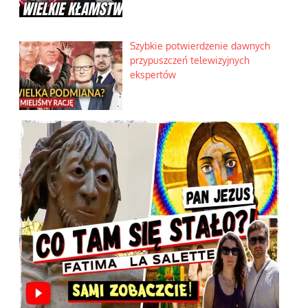
Szybkie potwierdzenie dawnych
przypuszczeń telewizyjnych
ekspertów
,