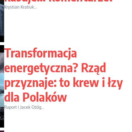
Krystian Kratiuk...
Transformacja
energetyczna? Rząd
przyznaje: to krew i łzy
dla Polaków
Raport i Jacek Ożóg...