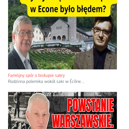
Familijny spór o biskupie sakry
Rodzinna polemika wokół sakr w Écône.
...