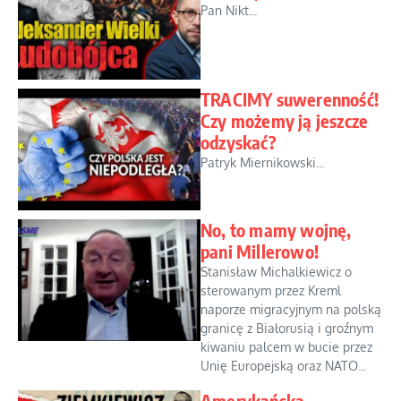
Pan Nikt...
TRACIMY suwerenność!
Czy możemy ją jeszcze
odzyskać?
Patryk Miernikowski...
No, to mamy wojnę,
pani Millerowo!
Stanisław Michalkiewicz o
sterowanym przez Kreml
naporze migracyjnym na polską
granicę z Białorusią i groźnym
kiwaniu palcem w bucie przez
Unię Europejską oraz NATO...
Amerykańska