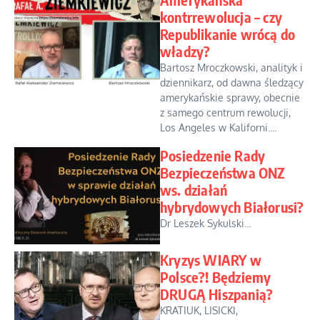
kontrrewolucja – czy
Republikanie wrócą do
władzy?
Bartosz Mroczkowski, analityk i
dziennikarz, od dawna śledzący
amerykańskie sprawy, obecnie
z samego centrum rewolucji,
Los Angeles w Kaliforni....
Posiedzenie Rady
Bezpieczeństwa ONZ
ws. działań
hybrydowych Białorusi?
Dr Leszek Sykulski...
Kryzys WIARY w
Polsce?! Będziemy
DRUGĄ Hiszpanią?
KRATIUK, LISICKI,