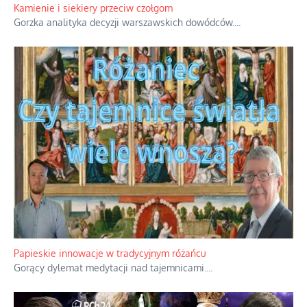
Rodzinna polemika wokół sakr w Écône.
...
Kamienie i siekiery przeciw czołgom
Gorzka analityka decyzji warszawskich dowódców.
...