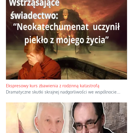
Niewygodne kulisy alpejskiego objawienia
Watykan woli skupiać się na łagodnym wizerunku Maryi,
ukrywając przed światem pełną i bardziej surową treść jej
orędzia.
...