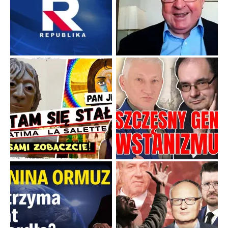
Boskie przestrogi na trudne czasy. Maryjna alternatywa dla
cyfrowego świata
Święte orędzia w cieniu smartfonów.
...
Popularne