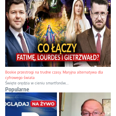
Papieskie innowacje w tradycyjnym różańcu
Gorący dylemat medytacji nad tajemnicami.
...