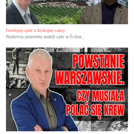
Ciemna strona podręcznikowych mitów historycznych
Historia jest doświadczeniem niepowtarzalnym i tłumaczenie,
że będziemy coś krytykować po to, żeby później znowu jakiegoś
powstania nie zrobili, jest
...
Familijny spór o biskupie sakry