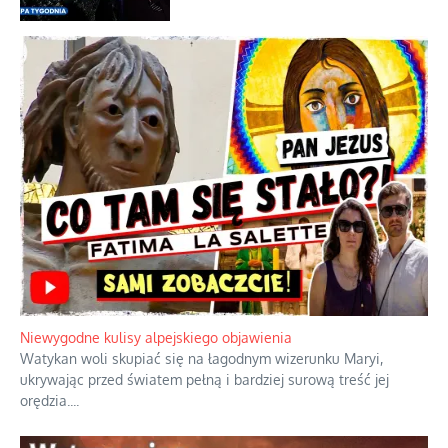
intercyzy
Szlachetna duma z historycznego
braku rozsądku
Najdroższy morski kranik na świecie