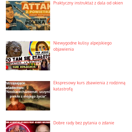
Mrożony owocowy zawrót głowy w
marketach
Lipski incydent i meandry strategii
Praktyczny instruktaż z dala od okien