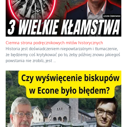
Szlachetna duma z historycznego braku rozsądku
Jednym z dziedzictw polskiej kontrreformacji jest skłonność do
oceniania wszystkiego w kategoriach moralnych, w tym
również polityki międzynarodowej, a
...