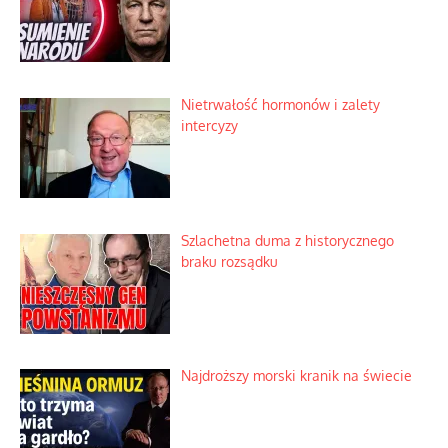
Niewygodne kulisy alpejskiego
objawienia
Ekspresowy kurs zbawienia z rodzinną
katastrofą
Dobre rady bez pytania o zdanie
Nietrwałość hormonów i zalety