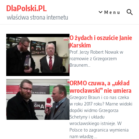
Przejdź do treści
DlaPolski.PL
Menu
właściwa strona internetu
O żydach i oszuście Janie
Karskim
Prof. Jerzy Robert Nowak w
rozmowie z Grzegorzem
Braunem...
ORMO czuwa, a „układ
wrocławski” nie umiera
Grzegorz Braun i co nas czeka
w roku 2017 roku? Marne widoki
dopóki widmo Grzegorza
Schetyny i układu
wrocławskiego istnieje. W
Polsce to zagranica wymienia
nam władzę....