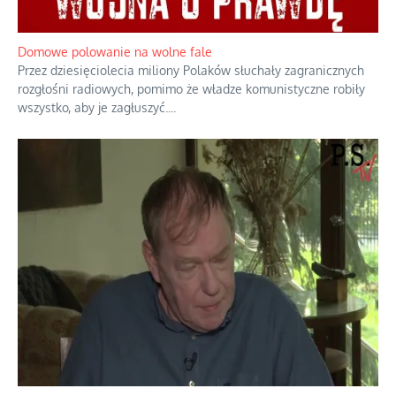
Domowe polowanie na wolne fale
Przez dziesięciolecia miliony Polaków słuchały zagranicznych
rozgłośni radiowych, pomimo że władze komunistyczne robiły
wszystko, aby je zagłuszyć.
...