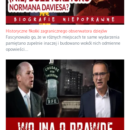
Historyczne fikołki zagranicznego obserwatora dziejów
Fascynowało go, że w różnych miejscach te same wydarzenia
pamiętano zupełnie inaczej i budowano wokół nich odmienne
opowieści.
...