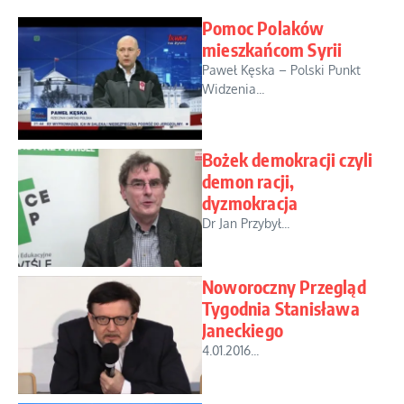
Pomoc Polaków
mieszkańcom Syrii
Paweł Kęska – Polski Punkt
Widzenia...
Bożek demokracji czyli
demon racji,
dyzmokracja
Dr Jan Przybył...
Noworoczny Przegląd
Tygodnia Stanisława
Janeckiego
4.01.2016...