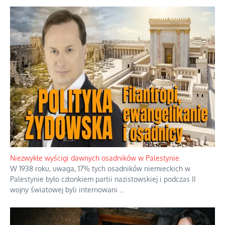
Niezwykłe wyścigi dawnych osadników w Palestynie
W 1938 roku, uwaga, 17% tych osadników niemieckich w
Palestynie było członkiem partii nazistowskiej i podczas II
wojny światowej byli internowani
...