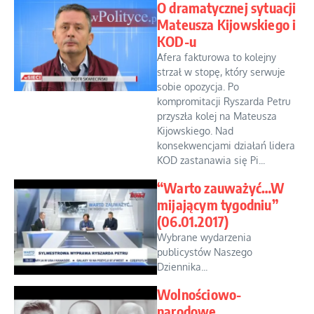
O dramatycznej sytuacji
Mateusza Kijowskiego i
KOD-u
Afera fakturowa to kolejny
strzał w stopę, który serwuje
sobie opozycja. Po
kompromitacji Ryszarda Petru
przyszła kolej na Mateusza
Kijowskiego. Nad
konsekwencjami działań lidera
KOD zastanawia się Pi...
“Warto zauważyć…W
mijającym tygodniu”
(06.01.2017)
Wybrane wydarzenia
publicystów Naszego
Dziennika...
Wolnościowo-
narodowe