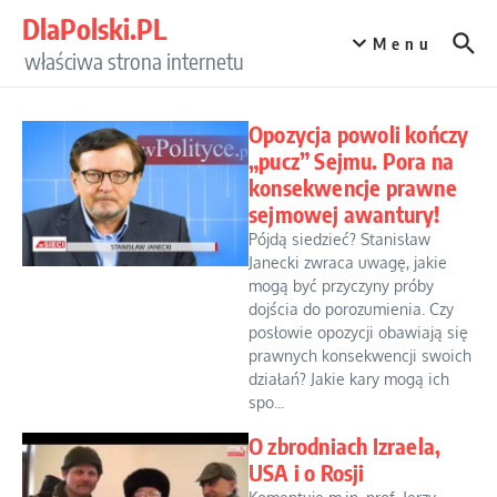
Przejdź do treści
DlaPolski.PL
Menu
właściwa strona internetu
Opozycja powoli kończy
„pucz” Sejmu. Pora na
konsekwencje prawne
sejmowej awantury!
Pójdą siedzieć? Stanisław
Janecki zwraca uwagę, jakie
mogą być przyczyny próby
dojścia do porozumienia. Czy
posłowie opozycji obawiają się
prawnych konsekwencji swoich
działań? Jakie kary mogą ich
spo...
O zbrodniach Izraela,
USA i o Rosji