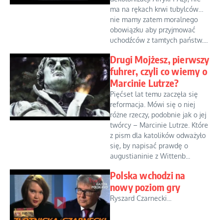
ma na rękach krwi tubylców…
nie mamy zatem moralnego
obowiązku aby przyjmować
uchodźców z tamtych państw....
Drugi Mojżesz, pierwszy
fuhrer, czyli co wiemy o
Marcinie Lutrze?
Pięćset lat temu zaczęła się
reformacja. Mówi się o niej
różne rzeczy, podobnie jak o jej
twórcy – Marcinie Lutrze. Które
z pism dla katolików odważyło
się, by napisać prawdę o
augustianinie z Wittenb...
Polska wchodzi na
nowy poziom gry
Ryszard Czarnecki...