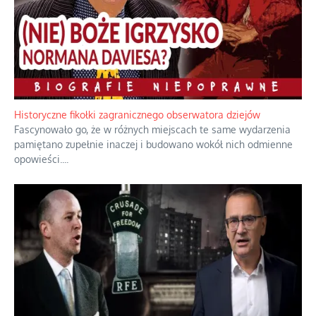
Historyczne fikołki zagranicznego obserwatora dziejów
Fascynowało go, że w różnych miejscach te same wydarzenia
pamiętano zupełnie inaczej i budowano wokół nich odmienne
opowieści.
...