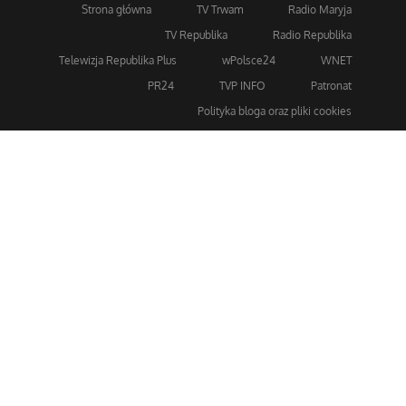
Strona główna
TV Trwam
Radio Maryja
TV Republika
Radio Republika
Telewizja Republika Plus
wPolsce24
WNET
PR24
TVP INFO
Patronat
Polityka bloga oraz pliki cookies
Dla bezpieczeństwa stosujemy 256-bitowe szyfrowanie
SSL