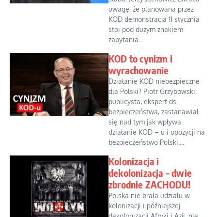
uwagę, że planowana przez
KOD demonstracja 11 stycznia
stoi pod dużym znakiem
zapytania...
KOD to cynizm i
wyrachowanie
Działanie KOD niebezpieczne
dla Polski? Piotr Grzybowski,
publicysta, ekspert ds.
bezpieczeństwa, zastanawiał
się nad tym jak wpływa
działanie KOD – u i opozycji na
bezpieczeństwo Polski....
Kolonizacja i
dekolonizacja – dwie
zbrodnie ZACHODU!
Polska nie brała udziału w
kolonizacji i późniejszej
dekolonizacji Afryki i Azji, nie