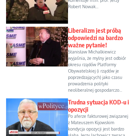
Komentuje m.in. prof. Jerzy
Robert Nowak...
Liberalizm jest próbą
odpowiedzi na bardzo
ważne pytanie!
Stanisław Michalkiewicz
wyjaśnia, że mylny jest odbiór
okresu rządów Platformy
Obywatelskiej (i rządów je
poprzedzających) jako czasu
prowadzenia polityki
neoliberalnej gospodarczo...
Trudna sytuacja KOD-u i
opozycji
Po aferze fakturowej związanej
z Mateuszem Kijowskim
kondycja opozycji jest bardzo
słaba. Jerzy Jachowicz zwraca