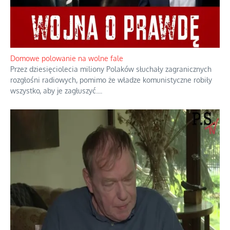
Domowe polowanie na wolne fale
Przez dziesięciolecia miliony Polaków słuchały zagranicznych
rozgłośni radiowych, pomimo że władze komunistyczne robiły
wszystko, aby je zagłuszyć.
...