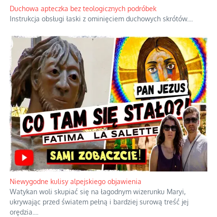
Duchowa apteczka bez teologicznych podróbek
Instrukcja obsługi łaski z ominięciem duchowych skrótów.
...
Niewygodne kulisy alpejskiego objawienia
Watykan woli skupiać się na łagodnym wizerunku Maryi,
ukrywając przed światem pełną i bardziej surową treść jej
orędzia.
...