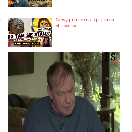
o
Niewygodne kulisy alpejskiego
objawienia