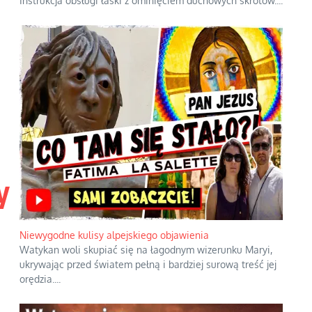
Instrukcja obsługi łaski z ominięciem duchowych skrótów.
...
y
Niewygodne kulisy alpejskiego objawienia
Watykan woli skupiać się na łagodnym wizerunku Maryi,
ukrywając przed światem pełną i bardziej surową treść jej
orędzia.
...