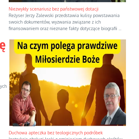
Niezwykły scenariusz bez państwowej dotacji
Reżyser Jerzy Zalewski przedstawia kulisy powstawania
swoich dokumentów, wyzwania związane z ich
finansowaniem oraz nieznane fakty dotyczące biografii
...
ę
łych
Duchowa apteczka bez teologicznych podróbek