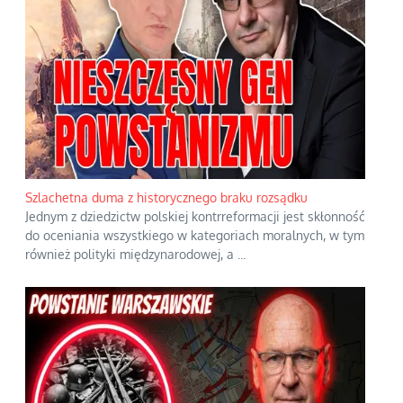
Szlachetna duma z historycznego braku rozsądku
Jednym z dziedzictw polskiej kontrreformacji jest skłonność
do oceniania wszystkiego w kategoriach moralnych, w tym
również polityki międzynarodowej, a
...