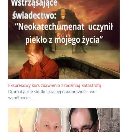
Ekspresowy kurs zbawienia z rodzinną katastrofą
Dramatyczne skutki skrajnej nadgorliwości we
wspólnocie.
...