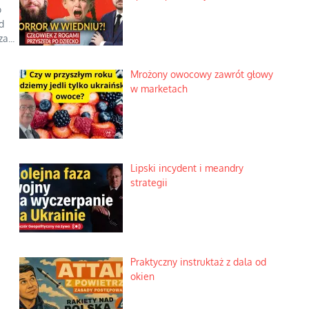
o
d
a...
Mrożony owocowy zawrót głowy
w marketach
Lipski incydent i meandry
strategii
Praktyczny instruktaż z dala od
okien