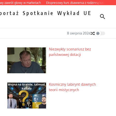
t głowy w marketach
Ekspresowy kurs zbawienia z rodzinną katastrofą
Dobre 
portaż
Spotkanie
Wykład
UE
8 sierpnia 2026
Niezwykły scenariusz bez
państwowej dotacji
Kosmiczny labirynt dawnych
teorii mistycznych