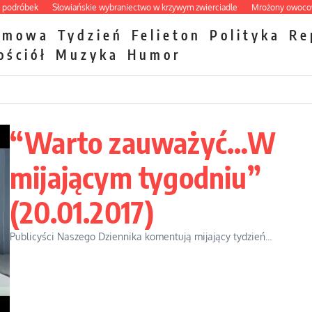
ek
Słowiańskie wybraniectwo w krzywym zwierciadle
Mrożony owocowy zawró
zmowa
Tydzień
Felieton
Polityka
Re
ościół
Muzyka
Humor
“Warto zauważyć…W
mijającym tygodniu”
(20.01.2017)
Publicyści Naszego Dziennika komentują mijający tydzień...