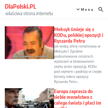
Przejdź do treści
DlaPolski.PL
Menu
właściwa strona internetu
Meksyk śmieje się z
KODu, polskiej opozycji i
Ryszarda Petru
Jak widzą aferę romansową w
Meksyku? Zgrabne
podsumowanie ostatnich
wydarzeń w blokowaniem
sejmu przez opozycję, KODu
pod sejmem i podróży w ciepłe
klimaty lidera opozycji
Ryszarda Petru...
Europa zaprasza do
siebie menelstwo z
całego świata i płaci im