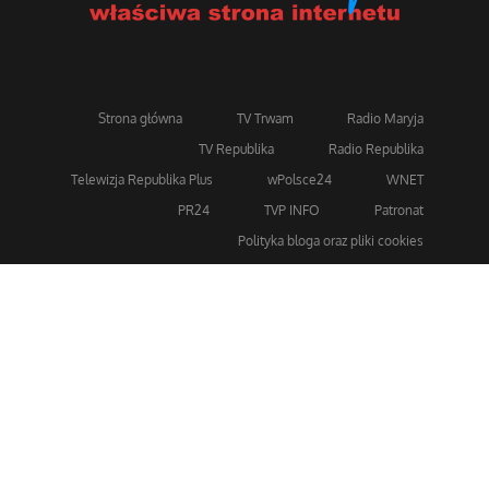
Strona główna
TV Trwam
Radio Maryja
TV Republika
Radio Republika
Telewizja Republika Plus
wPolsce24
WNET
PR24
TVP INFO
Patronat
Polityka bloga oraz pliki cookies
Dla bezpieczeństwa stosujemy 256-bitowe szyfrowanie
SSL