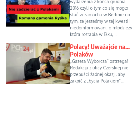
wydarzenia z końca grudnia
2016 czyli o tym co się mogło
stać w zamachu w Berlinie i o
tym, ze jesteśmy w tej kwestii
niedoinformowani, o młodzieży
która rozrabia w Ełku, ...
Polacy! Uważajcie na…
Polaków
„Gazeta Wyborcza” ostrzega!
Redakcja z ulicy Czerskiej nie
przepuści żadnej okazji, aby
zakpić z „bycia Polakiem”...