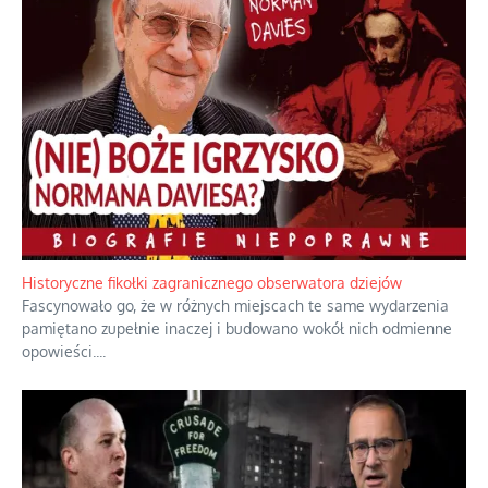
Historyczne fikołki zagranicznego obserwatora dziejów
Fascynowało go, że w różnych miejscach te same wydarzenia
pamiętano zupełnie inaczej i budowano wokół nich odmienne
opowieści.
...