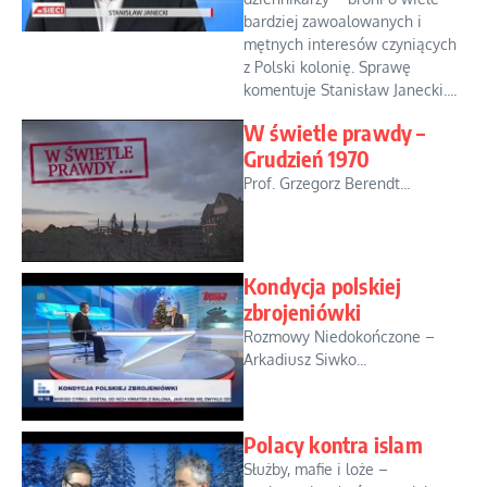
bardziej zawoalowanych i
mętnych interesów czyniących
z Polski kolonię. Sprawę
komentuje Stanisław Janecki....
W świetle prawdy –
Grudzień 1970
Prof. Grzegorz Berendt...
Kondycja polskiej
zbrojeniówki
Rozmowy Niedokończone –
Arkadiusz Siwko...
Polacy kontra islam
Służby, mafie i loże –