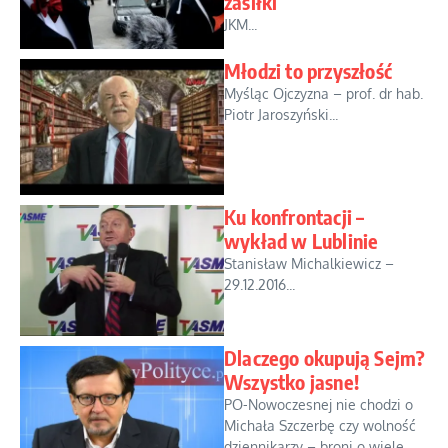
zasiłki
JKM...
Młodzi to przyszłość
Myśląc Ojczyzna – prof. dr hab.
Piotr Jaroszyński...
Ku konfrontacji –
wykład w Lublinie
Stanisław Michalkiewicz –
29.12.2016...
Dlaczego okupują Sejm?
Wszystko jasne!
PO-Nowoczesnej nie chodzi o
Michała Szczerbę czy wolność
dziennikarzy – broni o wiele