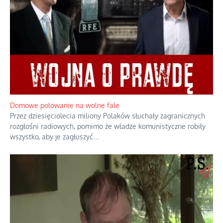
Domowe polowanie na wolne fale
Przez dziesięciolecia miliony Polaków słuchały zagranicznych
rozgłośni radiowych, pomimo że władze komunistyczne robiły
wszystko, aby je zagłuszyć.
...