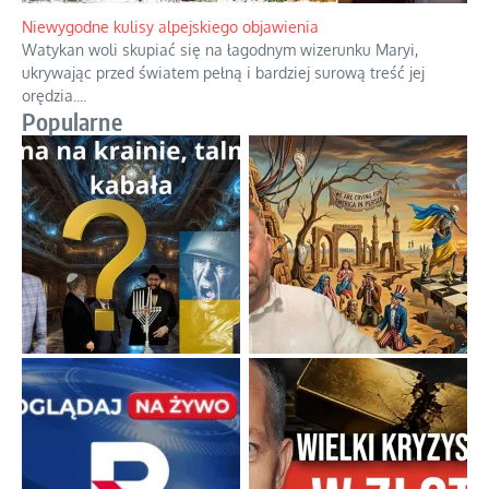
Niewygodne kulisy alpejskiego objawienia
Watykan woli skupiać się na łagodnym wizerunku Maryi,
ukrywając przed światem pełną i bardziej surową treść jej
orędzia.
...
Popularne