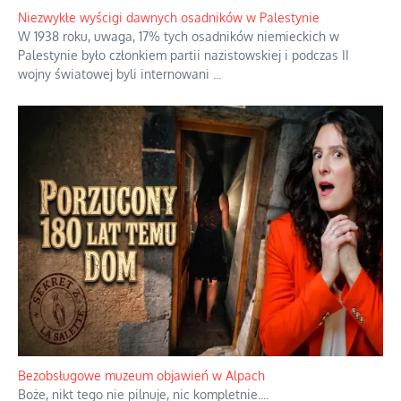
Niezwykłe wyścigi dawnych osadników w Palestynie
W 1938 roku, uwaga, 17% tych osadników niemieckich w
Palestynie było członkiem partii nazistowskiej i podczas II
wojny światowej byli internowani
...
Bezobsługowe muzeum objawień w Alpach
Boże, nikt tego nie pilnuje, nic kompletnie.
...