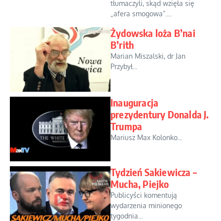
tłumaczyli, skąd wzięła się
„afera smogowa”....
Żydowska loża B’nai
B’rith
Marian Miszalski, dr Jan
Przybył...
Inauguracja
prezydentury Donalda J.
Trumpa
Mariusz Max Kolonko...
Tydzień Sakiewicza –
Mucha, Piejko
Publicyści komentują
wydarzenia minionego
tygodnia...