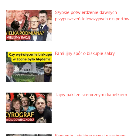
Szybkie potwierdzenie dawnych
przypuszczeń telewizyjnych ekspertów
Familijny spór o biskupie sakry
Tajny pakt ze scenicznym diabełkiem
Kamienie i siekiery przeciw czołgom