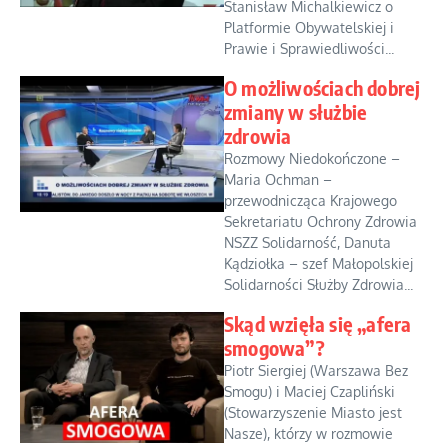
Stanisław Michalkiewicz o
Platformie Obywatelskiej i
Prawie i Sprawiedliwości...
O możliwościach dobrej
zmiany w służbie
zdrowia
Rozmowy Niedokończone –
Maria Ochman –
przewodnicząca Krajowego
Sekretariatu Ochrony Zdrowia
NSZZ Solidarność, Danuta
Kądziołka – szef Małopolskiej
Solidarności Służby Zdrowia...
Skąd wzięła się „afera
smogowa”?
Piotr Siergiej (Warszawa Bez
Smogu) i Maciej Czapliński
(Stowarzyszenie Miasto jest
Nasze), którzy w rozmowie