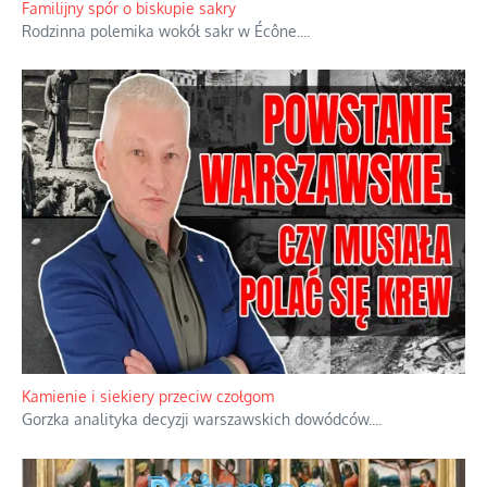
Familijny spór o biskupie sakry
Rodzinna polemika wokół sakr w Écône.
...
Kamienie i siekiery przeciw czołgom
Gorzka analityka decyzji warszawskich dowódców.
...