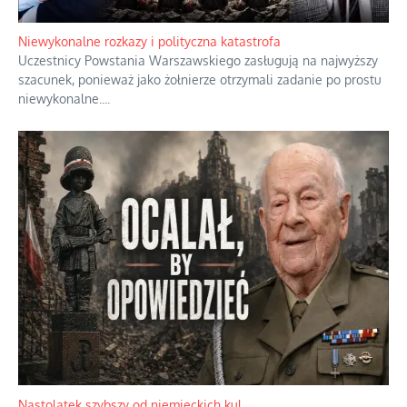
Niewykonalne rozkazy i polityczna katastrofa
Uczestnicy Powstania Warszawskiego zasługują na najwyższy
szacunek, ponieważ jako żołnierze otrzymali zadanie po prostu
niewykonalne.
...
Nastolatek szybszy od niemieckich kul