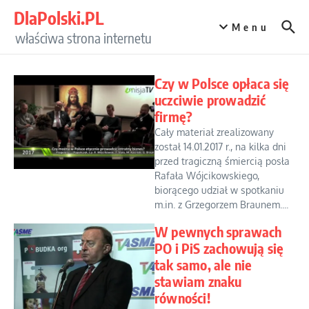
Przejdź do treści
DlaPolski.PL
Menu
właściwa strona internetu
Czy w Polsce opłaca się
uczciwie prowadzić
firmę?
Cały materiał zrealizowany
został 14.01.2017 r., na kilka dni
przed tragiczną śmiercią posła
Rafała Wójcikowskiego,
biorącego udział w spotkaniu
m.in. z Grzegorzem Braunem....
W pewnych sprawach
PO i PiS zachowują się
tak samo, ale nie
stawiam znaku
równości!