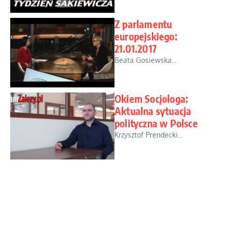
Z parlamentu
europejskiego:
21.01.2017
Beata Gosiewska...
Okiem Socjologa:
Aktualna sytuacja
polityczna w Polsce
Krzysztof Prendecki...