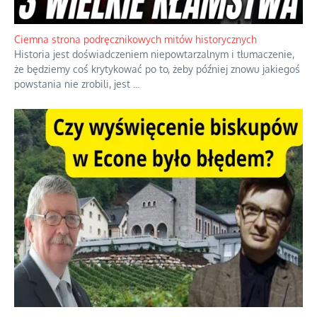
Ciemna strona podręcznikowych mitów historycznych
Historia jest doświadczeniem niepowtarzalnym i tłumaczenie,
że będziemy coś krytykować po to, żeby później znowu jakiegoś
powstania nie zrobili, jest
...