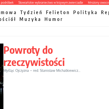
bek
Słowiańskie wybraniectwo w krzywym zwierciadle
Mrożony owocowy zawró
zmowa
Tydzień
Felieton
Polityka
Re
ościół
Muzyka
Humor
Powroty do
rzeczywistości
Myśląc Ojczyzna – red. Stanisław Michalkiewicz...