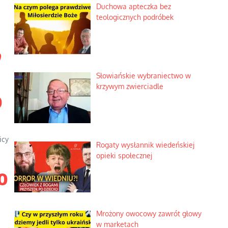
Duchowa apteczka bez
teologicznych podróbek
,
Słowiańskie wybraniectwo w
krzywym zwierciadle
o
icy
Rogaty wysłannik wiedeńskiej
opieki społecznej
o
Mrożony owocowy zawrót głowy
w marketach