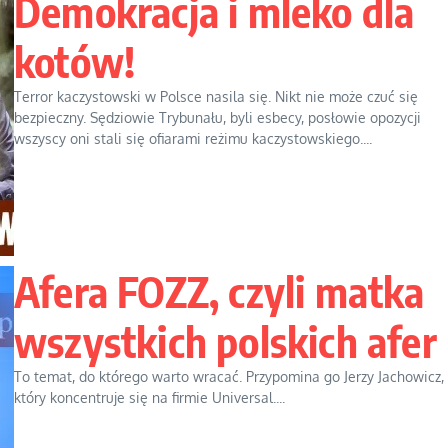
Demokracja i mleko dla
kotów!
Terror kaczystowski w Polsce nasila się. Nikt nie może czuć się
bezpieczny. Sędziowie Trybunału, byli esbecy, posłowie opozycji
wszyscy oni stali się ofiarami reżimu kaczystowskiego....
Afera FOZZ, czyli matka
wszystkich polskich afer
To temat, do którego warto wracać. Przypomina go Jerzy Jachowicz,
który koncentruje się na firmie Universal....