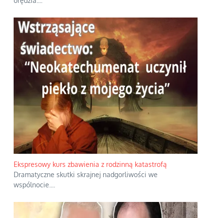
orędzia.
...
Ekspresowy kurs zbawienia z rodzinną katastrofą
Dramatyczne skutki skrajnej nadgorliwości we
wspólnocie.
...