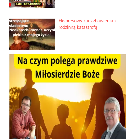
Ekspresowy kurs zbawienia z
rodzinną katastrofą