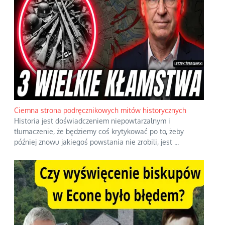
Ciemna strona podręcznikowych mitów historycznych
Historia jest doświadczeniem niepowtarzalnym i
tłumaczenie, że będziemy coś krytykować po to, żeby
później znowu jakiegoś powstania nie zrobili, jest
...