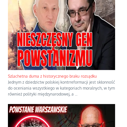
Szlachetna duma z historycznego braku rozsądku
Jednym z dziedzictw polskiej kontrreformacji jest skłonność
do oceniania wszystkiego w kategoriach moralnych, w tym
również polityki międzynarodowej, a
...