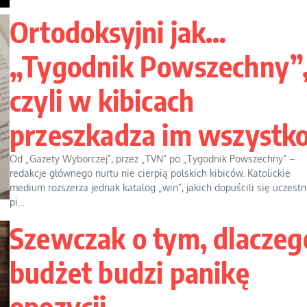
Ortodoksyjni jak…
„Tygodnik Powszechny”
czyli w kibicach
przeszkadza im wszystk
Od „Gazety Wyborczej”, przez „TVN” po „Tygodnik Powszechny” –
redakcje głównego nurtu nie cierpią polskich kibiców. Katolickie
medium rozszerza jednak katalog „win”, jakich dopuścili się uczestn
pi...
Szewczak o tym, dlaczeg
budżet budzi panikę
opozycji