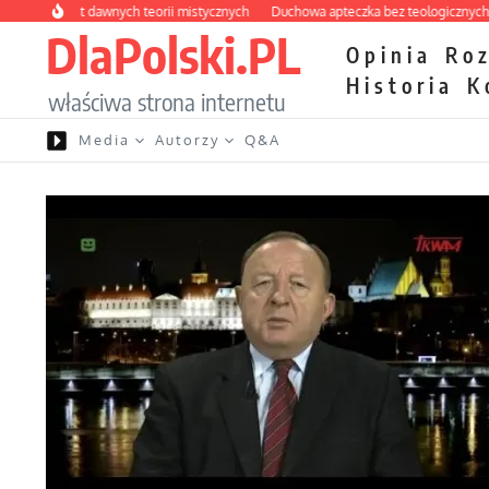
Przejdź do treści
abirynt dawnych teorii mistycznych
Duchowa apteczka bez teologicznych podró
DlaPolski.PL
Opinia
Ro
Historia
K
właściwa strona internetu
Media
Autorzy
Q&A