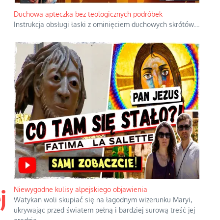
Duchowa apteczka bez teologicznych podróbek
Instrukcja obsługi łaski z ominięciem duchowych skrótów.
...
j
Niewygodne kulisy alpejskiego objawienia
Watykan woli skupiać się na łagodnym wizerunku Maryi,
ukrywając przed światem pełną i bardziej surową treść jej