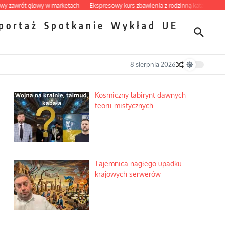
t głowy w marketach
Ekspresowy kurs zbawienia z rodzinną katastrofą
Dobre 
portaż
Spotkanie
Wykład
UE
8 sierpnia 2026
Kosmiczny labirynt dawnych
teorii mistycznych
Tajemnica nagłego upadku
krajowych serwerów