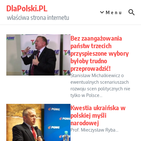
Przejdź do treści
DlaPolski.PL
Menu
właściwa strona internetu
Bez zaangażowania
państw trzecich
przyspieszone wybory
byłoby trudno
przeprowadzić!
Stanisław Michalkiewicz o
ewentualnych scenariuszach
rozwoju scen politycznych nie
tylko w Polsce...
Kwestia ukraińska w
polskiej myśli
narodowej
Prof. Mieczysław Ryba...