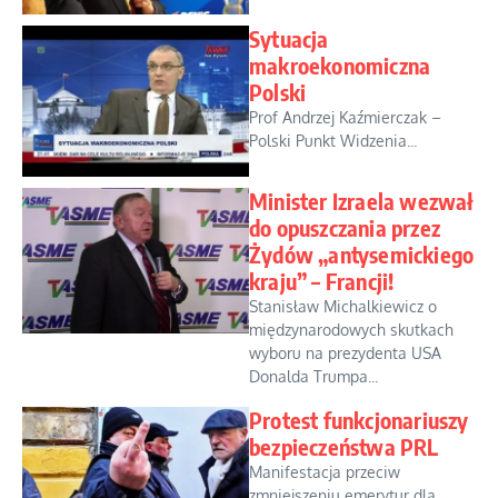
Sytuacja
makroekonomiczna
Polski
Prof Andrzej Kaźmierczak –
Polski Punkt Widzenia...
Minister Izraela wezwał
do opuszczania przez
Żydów „antysemickiego
kraju” – Francji!
Stanisław Michalkiewicz o
międzynarodowych skutkach
wyboru na prezydenta USA
Donalda Trumpa...
Protest funkcjonariuszy
bezpieczeństwa PRL
Manifestacja przeciw
zmniejszeniu emerytur dla