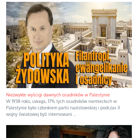
Niezwykłe wyścigi dawnych osadników w Palestynie
W 1938 roku, uwaga, 17% tych osadników niemieckich w
Palestynie było członkiem partii nazistowskiej i podczas II
wojny światowej byli internowani
...