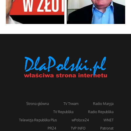
Strona główna
TV Trwam
Radio Maryja
TV Republika
Radio Republika
Telewizja Republika Plus
wPolsce24
WNET
PR24
TVP INFO
Patronat