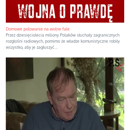
Domowe polowanie na wolne fale
Przez dziesięciolecia miliony Polaków słuchały zagranicznych
rozgłośni radiowych, pomimo że władze komunistyczne robiły
wszystko, aby je zagłuszyć.
...