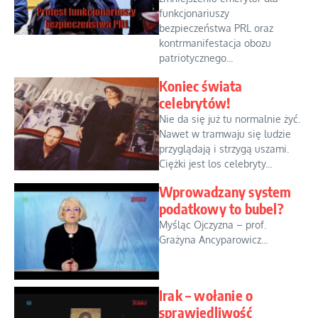
funkcjonariuszy
bezpieczeństwa PRL oraz
kontrmanifestacja obozu
patriotycznego...
Koniec świata
celebrytów!
Nie da się już tu normalnie żyć.
Nawet w tramwaju się ludzie
przyglądają i strzygą uszami.
Ciężki jest los celebryty...
Wprowadzany system
podatkowy to bubel?
Myśląc Ojczyzna – prof.
Grażyna Ancyparowicz...
Irak – wołanie o
sprawiedliwość