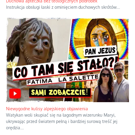
Duchowa apteczka bez teologicznych podróbek
Instrukcja obsługi łaski z ominięciem duchowych skrótów.
...
Niewygodne kulisy alpejskiego objawienia
Watykan woli skupiać się na łagodnym wizerunku Maryi,
ukrywając przed światem pełną i bardziej surową treść jej
orędzia.
...