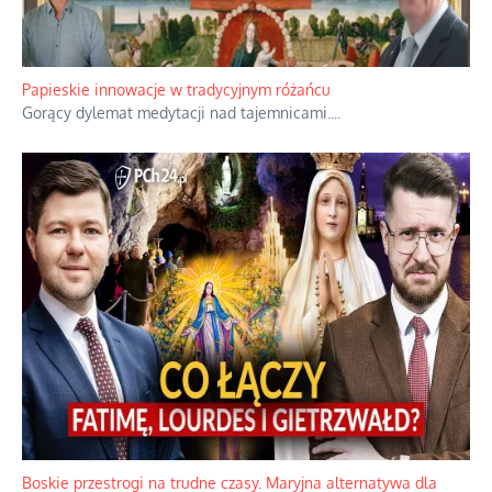
Papieskie innowacje w tradycyjnym różańcu
Gorący dylemat medytacji nad tajemnicami.
...
Boskie przestrogi na trudne czasy. Maryjna alternatywa dla