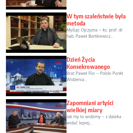
W tym szaleństwie była
metoda
Myśląc Ojczyzna – ks. prof. dr
hab. Paweł Bortkiewicz...
Dzień Życia
Konsekrowanego
Brat Paweł Flis – Polski Punkt
Widzenia...
Zapomniani artyści
wielkiej miary
Jak my to widzimy – z daleka
widać lepiej...