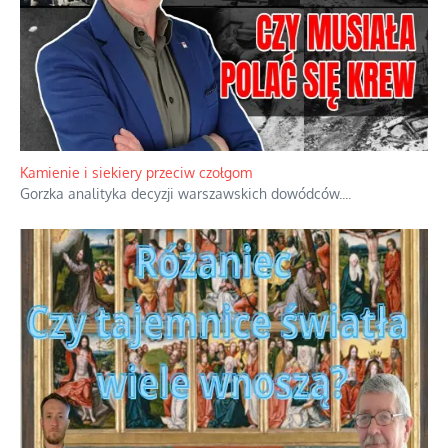
Kamienie i siekiery przeciw czołgom
Gorzka analityka decyzji warszawskich dowódców.
...