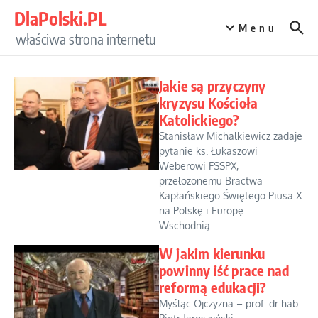
Przejdź do treści
DlaPolski.PL
Menu
właściwa strona internetu
Jakie są przyczyny
kryzysu Kościoła
Katolickiego?
Stanisław Michalkiewicz zadaje
pytanie ks. Łukaszowi
Weberowi FSSPX,
przełożonemu Bractwa
Kapłańskiego Świętego Piusa X
na Polskę i Europę
Wschodnią....
W jakim kierunku
powinny iść prace nad
reformą edukacji?
Myśląc Ojczyzna – prof. dr hab.