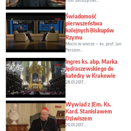
Piotr Jaroszyński...
Świadomość
pierwszeństwa
kolejnych Biskupów
Rzymu
Mocni w wierze – ks. prof. Jan
Perszon...
Ingres ks. abp. Marka
Jędraszewskiego do
katedry w Krakowie
28.01.2017...
Wywiad z JEm. Ks.
Kard. Stanisławem
Dziwiszem
20.01.2017...