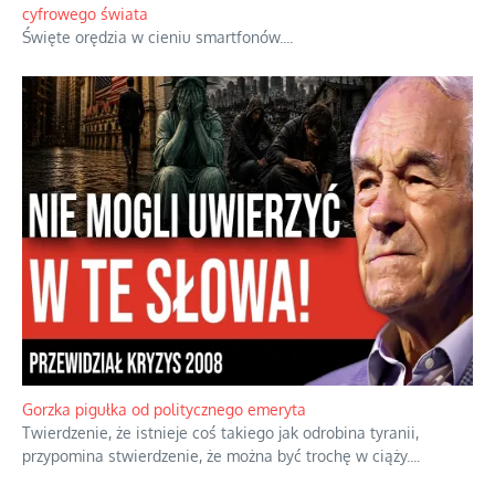
cyfrowego świata
Święte orędzia w cieniu smartfonów.
...
Gorzka pigułka od politycznego emeryta
Twierdzenie, że istnieje coś takiego jak odrobina tyranii,
przypomina stwierdzenie, że można być trochę w ciąży.
...