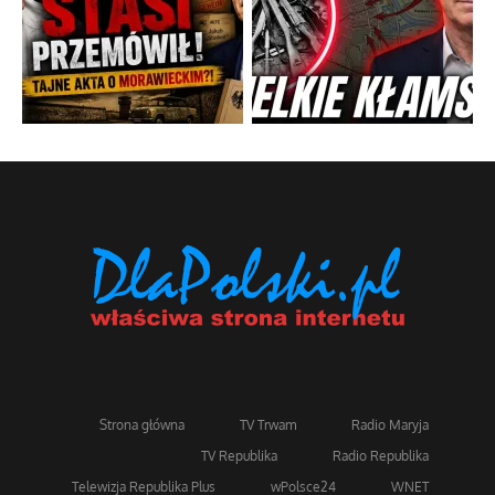
Strona główna
TV Trwam
Radio Maryja
TV Republika
Radio Republika
Telewizja Republika Plus
wPolsce24
WNET