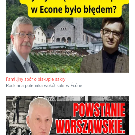
Familijny spór o biskupie sakry
Rodzinna polemika wokół sakr w Écône.
...