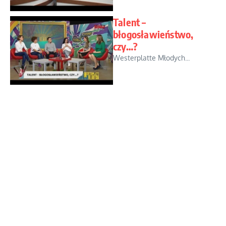
Talent –
błogosławieństwo,
czy…?
Westerplatte Młodych...