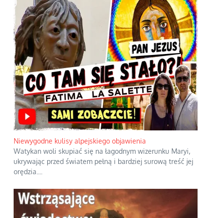
Niewygodne kulisy alpejskiego objawienia
Watykan woli skupiać się na łagodnym wizerunku Maryi,
ukrywając przed światem pełną i bardziej surową treść jej
orędzia.
...