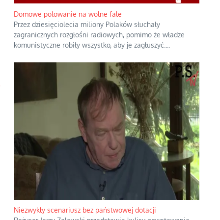
Domowe polowanie na wolne fale
Przez dziesięciolecia miliony Polaków słuchały
zagranicznych rozgłośni radiowych, pomimo że władze
komunistyczne robiły wszystko, aby je zagłuszyć.
...
.
Niezwykły scenariusz bez państwowej dotacji