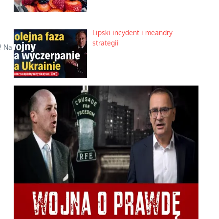
Lipski incydent i meandry
strategii
? Na