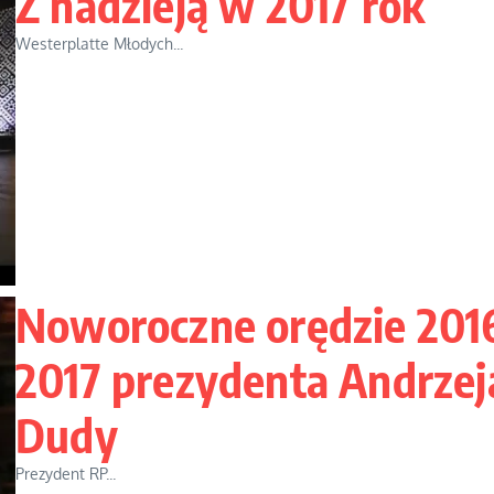
Z nadzieją w 2017 rok
Westerplatte Młodych...
Noworoczne orędzie 201
2017 prezydenta Andrzej
Dudy
Prezydent RP...