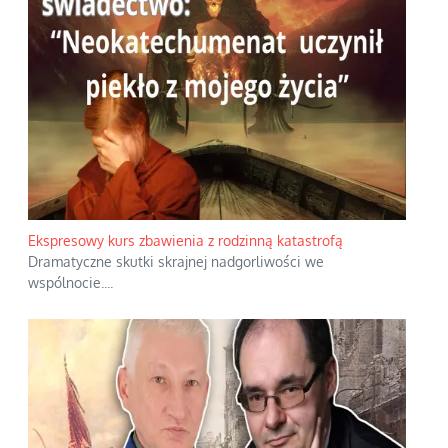
Ekspresowy kurs zbawienia z rodzinną katastrofą
Dramatyczne skutki skrajnej nadgorliwości we
wspólnocie.
...