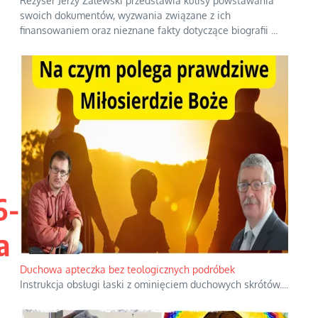
Reżyser Jerzy Zalewski przedstawia kulisy powstawania
swoich dokumentów, wyzwania związane z ich
finansowaniem oraz nieznane fakty dotyczące biografii
...
6-
a
Duchowa apteczka bez teologicznych podróbek
Instrukcja obsługi łaski z ominięciem duchowych skrótów.
...