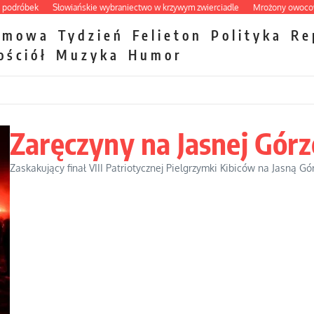
óbek
Słowiańskie wybraniectwo w krzywym zwierciadle
Mrożony owocowy zaw
zmowa
Tydzień
Felieton
Polityka
Re
ościół
Muzyka
Humor
Zaręczyny na Jasnej Górz
Zaskakujący finał VIII Patriotycznej Pielgrzymki Kibiców na Jasną Gór