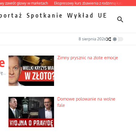
rót głowy w marketach
Ekspresowy kurs zbawienia z rodzinną katastrofą
Dobr
portaż
Spotkanie
Wykład
UE
8 sierpnia 2026
e
Zimny prysznic na złote emocje
ę...
Domowe polowanie na wolne
fale