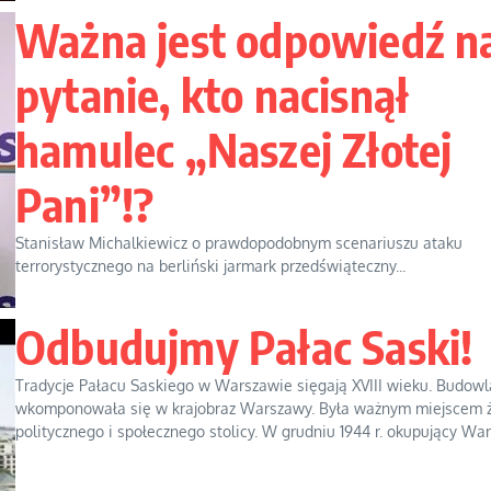
Ważna jest odpowiedź n
pytanie, kto nacisnął
hamulec „Naszej Złotej
Pani”!?
Stanisław Michalkiewicz o prawdopodobnym scenariuszu ataku
terrorystycznego na berliński jarmark przedświąteczny...
Odbudujmy Pałac Saski!
Tradycje Pałacu Saskiego w Warszawie sięgają XVIII wieku. Budowl
wkomponowała się w krajobraz Warszawy. Była ważnym miejscem ż
politycznego i społecznego stolicy. W grudniu 1944 r. okupujący Wars